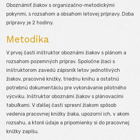
Oboznámiť žiakov s organizačno-metodickými
pokynmi, s rozsahom a obsahom letovej prípravy. Doba
prípravy je 2 hodiny.
Metodika
V prvej časti inštruktor oboznámi žiakov s plánom a
rozsahom pozemných príprav. Spoločne žiaci s
inštruktorom zavedú zápisník letov jednotlivých
žiakov, pracovné knižky, triednu knihu a ostatnú
potrebnú dokumentáciu pre vykonávanie pilotného
výcviku. Inštruktor oboznámi žiakov s plánovacími
tabuľkami. V ďalšej časti spresní žiakom spôsob
vedenia pracovnej knižky žiaka, upozorní ich, v akom
rozsahu, a ktoré údaje a pripomienky si do pracovnej
knižky zapíšu.