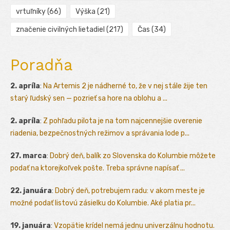
vrtuľníky
(66)
Výška
(21)
značenie civilných lietadiel
(217)
Čas
(34)
Poradňa
2. apríla
:
Na Artemis 2 je nádherné to, že v nej stále žije ten
starý ľudský sen — pozrieť sa hore na oblohu a ...
2. apríla
:
Z pohľadu pilota je na tom najcennejšie overenie
riadenia, bezpečnostných režimov a správania lode p...
27. marca
:
Dobrý deň, balík zo Slovenska do Kolumbie môžete
podať na ktorejkoľvek pošte. Treba správne napísať ...
22. januára
:
Dobrý deň, potrebujem radu: v akom meste je
možné podať listovú zásielku do Kolumbie. Aké platia pr...
19. januára
:
Vzopätie krídel nemá jednu univerzálnu hodnotu.