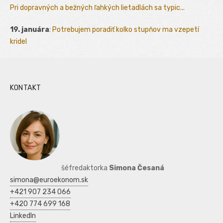
Pri dopravných a bežných ľahkých lietadlách sa typic...
19. januára
:
Potrebujem poradiť kolko stupňov ma vzepetí
kridel
KONTAKT
šéfredaktorka
Simona Česaná
simona@euroekonom.sk
+421 907 234 066
+420 774 699 168
LinkedIn