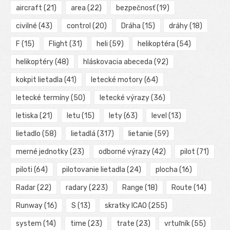
aircraft
(21)
area
(22)
bezpečnosť
(19)
civilné
(43)
control
(20)
Dráha
(15)
dráhy
(18)
F
(15)
Flight
(31)
heli
(59)
helikoptéra
(54)
helikoptéry
(48)
hláskovacia abeceda
(92)
kokpit lietadla
(41)
letecké motory
(64)
letecké termíny
(50)
letecké výrazy
(36)
letiska
(21)
letu
(15)
lety
(63)
level
(13)
lietadlo
(58)
lietadlá
(317)
lietanie
(59)
merné jednotky
(23)
odborné výrazy
(42)
pilot
(71)
piloti
(64)
pilotovanie lietadla
(24)
plocha
(16)
Radar
(22)
radary
(223)
Range
(18)
Route
(14)
Runway
(16)
S
(13)
skratky ICAO
(255)
system
(14)
time
(23)
trate
(23)
vrtuľník
(55)