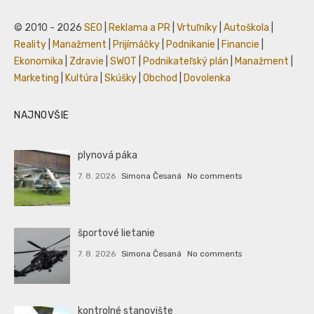
© 2010 - 2026
SEO
|
Reklama a PR
|
Vrtuľníky
|
Autoškola
|
Reality
|
Manažment
|
Prijímáčky
|
Podnikanie
|
Financie
|
Ekonomika
|
Zdravie
|
SWOT
|
Podnikateľský plán
|
Manažment
|
Marketing
|
Kultúra
|
Skúšky
|
Obchod
|
Dovolenka
NAJNOVŠIE
plynová páka
7. 8. 2026
Simona Česaná
No comments
športové lietanie
7. 8. 2026
Simona Česaná
No comments
kontrolné stanovište