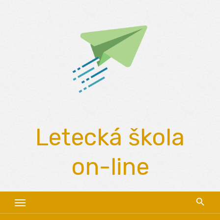
Skip
to
content
Letecká škola
on-line