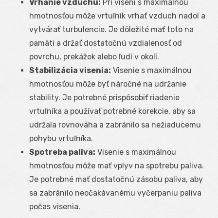
Vrhanie vzduchu:
Pri visení s maximálnou
hmotnosťou môže vrtuľník vrhať vzduch nadol a
vytvárať turbulencie. Je dôležité mať toto na
pamäti a držať dostatočnú vzdialenosť od
povrchu, prekážok alebo ľudí v okolí.
Stabilizácia visenia:
Visenie s maximálnou
hmotnosťou môže byť náročné na udržanie
stability. Je potrebné prispôsobiť riadenie
vrtuľníka a používať potrebné korekcie, aby sa
udržala rovnováha a zabránilo sa nežiaducemu
pohybu vrtuľníka.
Spotreba paliva:
Visenie s maximálnou
hmotnosťou môže mať vplyv na spotrebu paliva.
Je potrebné mať dostatočnú zásobu paliva, aby
sa zabránilo neočakávanému vyčerpaniu paliva
počas visenia.