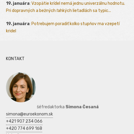
19. januára
:
Vzopätie krídel nemá jednu univerzálnu hodnotu.
Pri dopravných a bežných ľahkých lietadlách sa typic...
19. januára
:
Potrebujem poradiť kolko stupňov ma vzepetí
kridel
KONTAKT
šéfredaktorka
Simona Česaná
simona@euroekonom.sk
+421 907 234 066
+420 774 699 168