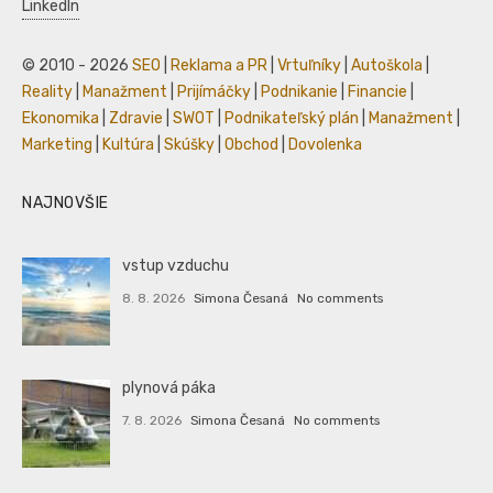
LinkedIn
© 2010 - 2026
SEO
|
Reklama a PR
|
Vrtuľníky
|
Autoškola
|
Reality
|
Manažment
|
Prijímáčky
|
Podnikanie
|
Financie
|
Ekonomika
|
Zdravie
|
SWOT
|
Podnikateľský plán
|
Manažment
|
Marketing
|
Kultúra
|
Skúšky
|
Obchod
|
Dovolenka
NAJNOVŠIE
vstup vzduchu
8. 8. 2026
Simona Česaná
No comments
plynová páka
7. 8. 2026
Simona Česaná
No comments