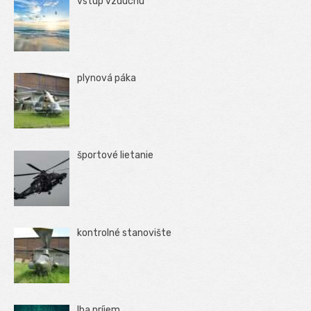
vstup vzduchu
plynová páka
športové lietanie
kontrolné stanovište
Iba príjem