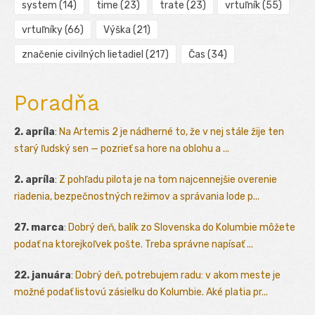
system
(14)
time
(23)
trate
(23)
vrtuľník
(55)
vrtuľníky
(66)
Výška
(21)
značenie civilných lietadiel
(217)
Čas
(34)
Poradňa
2. apríla
:
Na Artemis 2 je nádherné to, že v nej stále žije ten
starý ľudský sen — pozrieť sa hore na oblohu a ...
2. apríla
:
Z pohľadu pilota je na tom najcennejšie overenie
riadenia, bezpečnostných režimov a správania lode p...
27. marca
:
Dobrý deň, balík zo Slovenska do Kolumbie môžete
podať na ktorejkoľvek pošte. Treba správne napísať ...
22. januára
:
Dobrý deň, potrebujem radu: v akom meste je
možné podať listovú zásielku do Kolumbie. Aké platia pr...