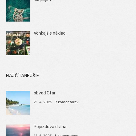
Vonkajšie náklad
NAJČÍTANEJŠIE
obvod Cfar
21. 4. 2025
9 komentárov
Pojezdová dráha
12. 6. 2025
8 komentárov