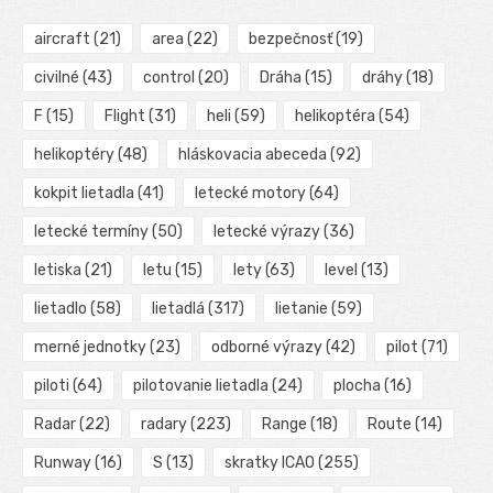
aircraft
(21)
area
(22)
bezpečnosť
(19)
civilné
(43)
control
(20)
Dráha
(15)
dráhy
(18)
F
(15)
Flight
(31)
heli
(59)
helikoptéra
(54)
helikoptéry
(48)
hláskovacia abeceda
(92)
kokpit lietadla
(41)
letecké motory
(64)
letecké termíny
(50)
letecké výrazy
(36)
letiska
(21)
letu
(15)
lety
(63)
level
(13)
lietadlo
(58)
lietadlá
(317)
lietanie
(59)
merné jednotky
(23)
odborné výrazy
(42)
pilot
(71)
piloti
(64)
pilotovanie lietadla
(24)
plocha
(16)
Radar
(22)
radary
(223)
Range
(18)
Route
(14)
Runway
(16)
S
(13)
skratky ICAO
(255)