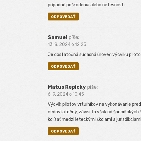
prípadné poškodenia alebo netesnosti.
ODPOVEDAŤ
Samuel
píše:
13. 8. 2024 o 12:25
Je dostatočná súčasná úroveň výcviku piloto
ODPOVEDAŤ
Matus Repicky
píše:
6. 9. 2024 o 10:45
Výcvik pilotov vrtuľníkov na vykonávanie pr
nedostatočný, závisí to však od špecifických
kolísať medzi leteckými školami a jurisdikciami
ODPOVEDAŤ