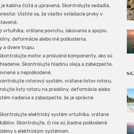
i je kabína čistá a upravená. Skontrolujte sedadlá,
estor. Uistite sa, že všetky ovládacie prvky v
stavené.
p vrtuľníka, vrátane povrchu, lakovania a spojov.
skliny, deformácie alebo iné poškodenia.
y a dvere trupu.
kontrolujte motor a príslušné komponenty, ako sú
chladenie. Skontrolujte hladinu oleja a zabezpečte,
pevnené a nepoškodené.
NA
ontrolujte rotorový systém, vrátane listov rotoru,
lujte listy rotoru na praskliny, deformácie alebo
ystém riadenia a zabezpečte, že je správne
Skontrolujte elektrický systém vrtuľníka, vrátane
 káblov. Skontrolujte, či nie sú žiadne poškodené
oblémy s elektrickým systémom.