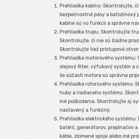
Prehliadka kabíny: Skontrolujte, č
bezpečnostné pásy a batožinový pri
kabíne sú vo funkcii a správne na
Prehliadka trupu: Skontrolujte tru
Skontrolujte, či nie sú žiadne pra
Skontrolujte tiež prístupové otvor
Prehliadka motorového systému: S
olejový filter, výfukový systém a 
že súčasti motora sú správne pri
Prehliadka rotorového systému: Sk
huby a riadiaceho systému. Skontro
iné poškodenia. Skontrolujte aj s
nastavený a funkčný.
Prehliadka elektrického systému: 
batérií, generátorov, prepínačov a
káble, zlomené spoje alebo iné pr