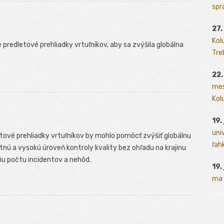
sprá
27.
Kol
redletové prehliadky vrtuľníkov, aby sa zvýšila globálna
Tre
22.
mes
Kolu
19.
uni
ové prehliadky vrtuľníkov by mohlo pomôcť zvýšiť globálnu
ľah
nú a vysokú úroveň kontroly kvality bez ohľadu na krajinu
niu počtu incidentov a nehôd.
19.
ma 