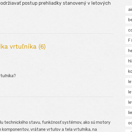
održiavať postup prehliadky stanovený v letových
ai
b
c
F
a vrtuľníka (6)
h
h
ko
rtuľníka?
l
le
le
li
olu technického stavu, funkčnosť systémov, ako sú motory
o
ch komponentov, vrátane vrtuľov a tela vrtuľníka, na