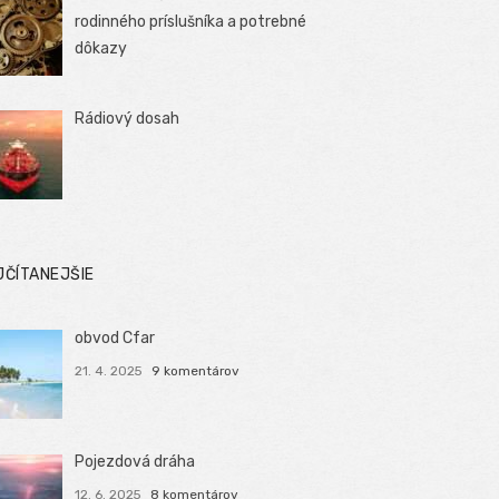
rodinného príslušníka a potrebné
dôkazy
Rádiový dosah
JČÍTANEJŠIE
obvod Cfar
21. 4. 2025
9 komentárov
Pojezdová dráha
12. 6. 2025
8 komentárov