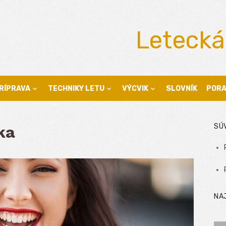
Letecká
RÍPRAVA
TECHNIKY LETU
VÝCVIK
SLOVNÍK
POR
SÚ
ka
NA