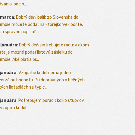
vania lode p...
 marca
:
Dobrý deň, balík zo Slovenska do
umbie môžete podať na ktorejkoľvek pošte.
ba správne napísať ...
 januára
:
Dobrý deň, potrebujem radu: v akom
te je možné podať listovú zásielku do
mbie. Aké platia pr...
 januára
:
Vzopätie krídel nemá jednu
verzálnu hodnotu. Pri dopravných a bežných
kých lietadlách sa typic...
 januára
:
Potrebujem poradiť kolko stupňov
vzepetí kridel