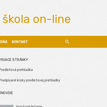
 škola on-line
ADŇA
KONTAKT
VISIACE STRÁNKY
Predletová prehliadka
Predpísané kroky predletovej prehliadky
JNOVŠIE
športové lietanie