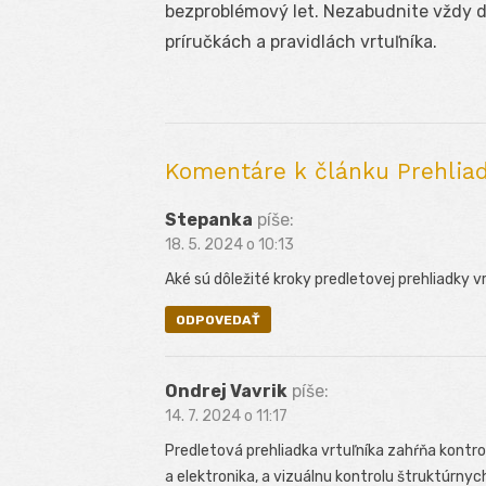
bezproblémový let. Nezabudnite vždy d
príručkách a pravidlách vrtuľníka.
Komentáre k článku Prehliadk
Stepanka
píše:
18. 5. 2024 o 10:13
Aké sú dôležité kroky predletovej prehliadky v
ODPOVEDAŤ
Ondrej Vavrik
píše:
14. 7. 2024 o 11:17
Predletová prehliadka vrtuľníka zahŕňa kontr
a elektronika, a vizuálnu kontrolu štruktúrny