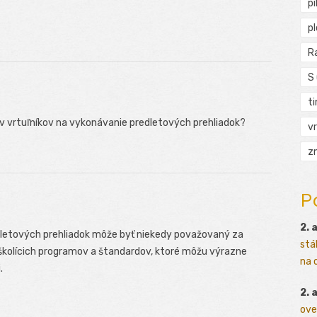
pi
p
R
S
t
v vrtuľníkov na vykonávanie predletových prehliadok?
vr
zn
P
2. 
edletových prehliadok môže byť niekedy považovaný za
stá
 školícich programov a štandardov, ktoré môžu výrazne
na o
.
2. 
ove