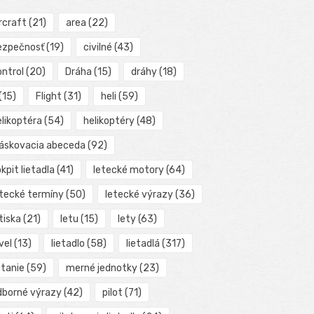
rcraft
(21)
area
(22)
ezpečnosť
(19)
civilné
(43)
ontrol
(20)
Dráha
(15)
dráhy
(18)
(15)
Flight
(31)
heli
(59)
elikoptéra
(54)
helikoptéry
(48)
láskovacia abeceda
(92)
kpit lietadla
(41)
letecké motory
(64)
etecké termíny
(50)
letecké výrazy
(36)
tiska
(21)
letu
(15)
lety
(63)
vel
(13)
lietadlo
(58)
lietadlá
(317)
etanie
(59)
merné jednotky
(23)
dborné výrazy
(42)
pilot
(71)