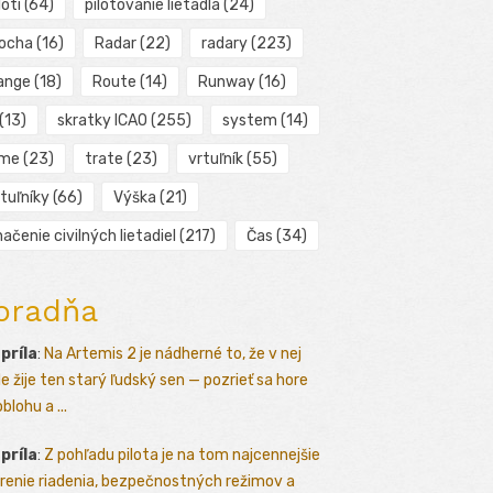
loti
(64)
pilotovanie lietadla
(24)
locha
(16)
Radar
(22)
radary
(223)
ange
(18)
Route
(14)
Runway
(16)
(13)
skratky ICAO
(255)
system
(14)
ime
(23)
trate
(23)
vrtuľník
(55)
tuľníky
(66)
Výška
(21)
ačenie civilných lietadiel
(217)
Čas
(34)
oradňa
apríla
:
Na Artemis 2 je nádherné to, že v nej
le žije ten starý ľudský sen — pozrieť sa hore
blohu a ...
apríla
:
Z pohľadu pilota je na tom najcennejšie
renie riadenia, bezpečnostných režimov a