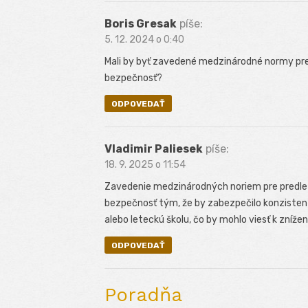
Boris Gresak
píše:
5. 12. 2024 o 0:40
Mali by byť zavedené medzinárodné normy pre p
bezpečnosť?
ODPOVEDAŤ
Vladimir Paliesek
píše:
18. 9. 2025 o 11:54
Zavedenie medzinárodných noriem pre predlet
bezpečnosť tým, že by zabezpečilo konzistent
alebo leteckú školu, čo by mohlo viesť k zníže
ODPOVEDAŤ
Poradňa