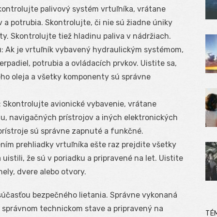
ontrolujte palivový systém vrtuľníka, vrátane
ov a potrubia. Skontrolujte, či nie sú žiadne úniky
. Skontrolujte tiež hladinu paliva v nádržiach.
: Ak je vrtuľník vybavený hydraulickým systémom,
rpadiel, potrubia a ovládacích prvkov. Uistite sa,
kého oleja a všetky komponenty sú správne
 Skontrolujte avionické vybavenie, vrátane
 navigačných prístrojov a iných elektronických
 prístroje sú správne zapnuté a funkčné.
ím prehliadky vrtuľníka ešte raz prejdite všetky
stili, že sú v poriadku a pripravené na let. Uistite
ely, dvere alebo otvory.
 súčasťou bezpečného lietania. Správne vykonaná
 v správnom technickom stave a pripravený na
TÉ