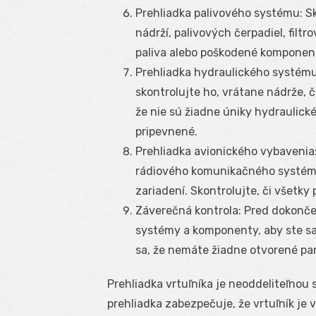
Prehliadka palivového systému: Sk
nádrží, palivových čerpadiel, filtr
paliva alebo poškodené komponenty
Prehliadka hydraulického systému
skontrolujte ho, vrátane nádrže, če
že nie sú žiadne úniky hydraulic
pripevnené.
Prehliadka avionického vybavenia:
rádiového komunikačného systému,
zariadení. Skontrolujte, či všetky
Záverečná kontrola: Pred dokončen
systémy a komponenty, aby ste sa ui
sa, že nemáte žiadne otvorené pan
Prehliadka vrtuľníka je neoddeliteľnou
prehliadka zabezpečuje, že vrtuľník je