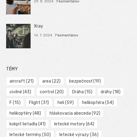
29. 8. 2024
7 komentárov
Xray
14. 7. 2024
7 komentárov
TÉMY
aircraft
(21)
area
(22)
bezpečnosť
(19)
civilné
(43)
control
(20)
Dráha
(15)
dráhy
(18)
F
(15)
Flight
(31)
heli
(59)
helikoptéra
(54)
helikoptéry
(48)
hláskovacia abeceda
(92)
kokpit lietadla
(41)
letecké motory
(64)
letecké termíny
(50)
letecké výrazy
(36)