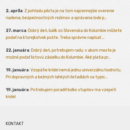
2. apríla
:
Z pohľadu pilota je na tom najcennejšie overenie
riadenia, bezpečnostných režimov a správania lode p...
27. marca
:
Dobrý deň, balík zo Slovenska do Kolumbie môžete
podať na ktorejkoľvek pošte. Treba správne napísať ...
22. januára
:
Dobrý deň, potrebujem radu: v akom meste je
možné podať listovú zásielku do Kolumbie. Aké platia pr...
19. januára
:
Vzopätie krídel nemá jednu univerzálnu hodnotu.
Pri dopravných a bežných ľahkých lietadlách sa typic...
19. januára
:
Potrebujem poradiť kolko stupňov ma vzepetí
kridel
KONTAKT