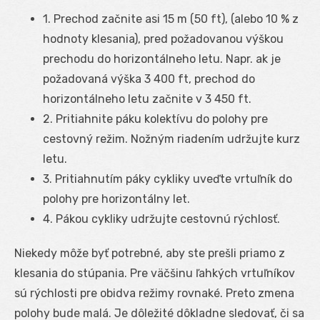
1. Prechod začnite asi 15 m (50 ft), (alebo 10 % z
hodnoty klesania), pred požadovanou výškou
prechodu do horizontálneho letu. Napr. ak je
požadovaná výška 3 400 ft, prechod do
horizontálneho letu začnite v 3 450 ft.
2. Pritiahnite páku kolektívu do polohy pre
cestovný režim. Nožným riadením udržujte kurz
letu.
3. Pritiahnutím páky cykliky uveďte vrtuľník do
polohy pre horizontálny let.
4. Pákou cykliky udržujte cestovnú rýchlosť.
Niekedy môže byť potrebné, aby ste prešli priamo z
klesania do stúpania. Pre väčšinu ľahkých vrtuľníkov
sú rýchlosti pre obidva režimy rovnaké. Preto zmena
polohy bude malá. Je dôležité dôkladne sledovať, či sa