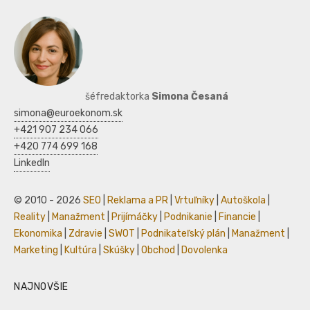
šéfredaktorka
Simona Česaná
simona@euroekonom.sk
+421 907 234 066
+420 774 699 168
LinkedIn
© 2010 - 2026
SEO
|
Reklama a PR
|
Vrtuľníky
|
Autoškola
|
Reality
|
Manažment
|
Prijímáčky
|
Podnikanie
|
Financie
|
Ekonomika
|
Zdravie
|
SWOT
|
Podnikateľský plán
|
Manažment
|
Marketing
|
Kultúra
|
Skúšky
|
Obchod
|
Dovolenka
NAJNOVŠIE