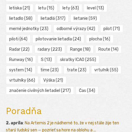
letiska
(21)
letu
(15)
lety
(63)
level
(13)
lietadlo
(58)
lietadlá
(317)
lietanie
(59)
merné jednotky
(23)
odborné výrazy
(42)
pilot
(71)
piloti
(64)
pilotovanie lietadla
(24)
plocha
(16)
Radar
(22)
radary
(223)
Range
(18)
Route
(14)
Runway
(16)
S
(13)
skratky ICAO
(255)
system
(14)
time
(23)
trate
(23)
vrtuľník
(55)
vrtuľníky
(66)
Výška
(21)
značenie civilných lietadiel
(217)
Čas
(34)
Poradňa
2. apríla
:
Na Artemis 2 je nádherné to, že v nej stále žije ten
starý ľudský sen — pozrieť sa hore na oblohu a ...