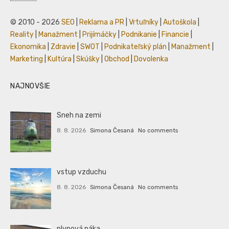
© 2010 - 2026
SEO
|
Reklama a PR
|
Vrtuľníky
|
Autoškola
|
Reality
|
Manažment
|
Prijímáčky
|
Podnikanie
|
Financie
|
Ekonomika
|
Zdravie
|
SWOT
|
Podnikateľský plán
|
Manažment
|
Marketing
|
Kultúra
|
Skúšky
|
Obchod
|
Dovolenka
NAJNOVŠIE
Sneh na zemi
8. 8. 2026
Simona Česaná
No comments
vstup vzduchu
8. 8. 2026
Simona Česaná
No comments
plynová páka