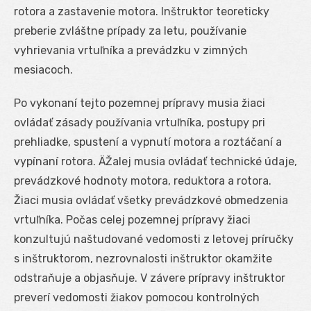
rotora a zastavenie motora. Inštruktor teoreticky
preberie zvláštne prípady za letu, používanie
vyhrievania vrtuľníka a prevádzku v zimných
mesiacoch.
Po vykonaní tejto pozemnej prípravy musia žiaci
ovládať zásady používania vrtuľníka, postupy pri
prehliadke, spustení a vypnutí motora a roztáčaní a
vypínaní rotora. ÄŽalej musia ovládať technické údaje,
prevádzkové hodnoty motora, reduktora a rotora.
Žiaci musia ovládať všetky prevádzkové obmedzenia
vrtuľníka. Počas celej pozemnej prípravy žiaci
konzultujú naštudované vedomosti z letovej príručky
s inštruktorom, nezrovnalosti inštruktor okamžite
odstraňuje a objasňuje. V závere prípravy inštruktor
preverí vedomosti žiakov pomocou kontrolných