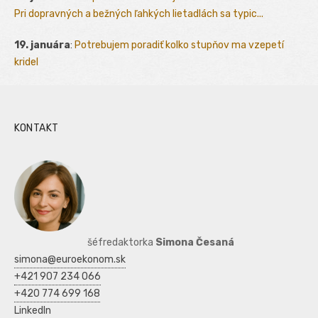
Pri dopravných a bežných ľahkých lietadlách sa typic...
19. januára
:
Potrebujem poradiť kolko stupňov ma vzepetí
kridel
KONTAKT
šéfredaktorka
Simona Česaná
simona@euroekonom.sk
+421 907 234 066
+420 774 699 168
LinkedIn