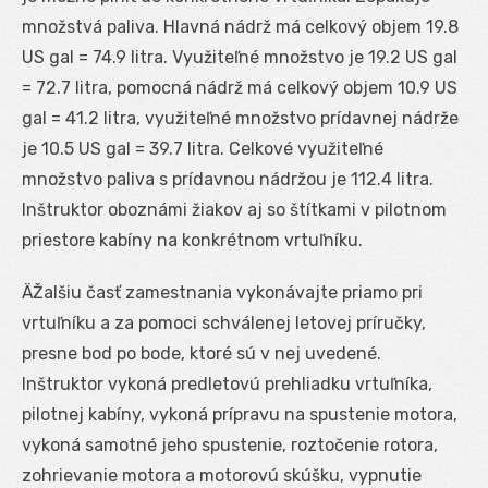
množstvá paliva. Hlavná nádrž má celkový objem 19.8
US gal = 74.9 litra. Využiteľné množstvo je 19.2 US gal
= 72.7 litra, pomocná nádrž má celkový objem 10.9 US
gal = 41.2 litra, využiteľné množstvo prídavnej nádrže
je 10.5 US gal = 39.7 litra. Celkové využiteľné
množstvo paliva s prídavnou nádržou je 112.4 litra.
Inštruktor oboznámi žiakov aj so štítkami v pilotnom
priestore kabíny na konkrétnom vrtuľníku.
ÄŽalšiu časť zamestnania vykonávajte priamo pri
vrtuľníku a za pomoci schválenej letovej príručky,
presne bod po bode, ktoré sú v nej uvedené.
Inštruktor vykoná predletovú prehliadku vrtuľníka,
pilotnej kabíny, vykoná prípravu na spustenie motora,
vykoná samotné jeho spustenie, roztočenie rotora,
zohrievanie motora a motorovú skúšku, vypnutie