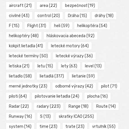
aircraft
(21)
area
(22)
bezpečnosť
(19)
civilné
(43)
control
(20)
Dráha
(15)
dráhy
(18)
F
(15)
Flight
(31)
heli
(59)
helikoptéra
(54)
helikoptéry
(48)
hláskovacia abeceda
(92)
kokpit lietadla
(41)
letecké motory
(64)
letecké termíny
(50)
letecké výrazy
(36)
letiska
(21)
letu
(15)
lety
(63)
level
(13)
lietadlo
(58)
lietadlá
(317)
lietanie
(59)
merné jednotky
(23)
odborné výrazy
(42)
pilot
(71)
piloti
(64)
pilotovanie lietadla
(24)
plocha
(16)
Radar
(22)
radary
(223)
Range
(18)
Route
(14)
Runway
(16)
S
(13)
skratky ICAO
(255)
system
(14)
time
(23)
trate
(23)
vrtuľník
(55)