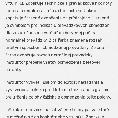
vrtuľníku. Zopakuje technické a prevádzkové hodnoty
motora a reduktora. Inštruktor spolu so žiakmi
zopakuje farebné označenie na prístrojoch: Červená
je symbolom pre indikáciu prevádzkových obmedzení.
Ukazovateľ nesmie vstúpiť do červenej počas
normálnej prevádzky. Žltá farba znamená rozsah
určitým spôsobom obmedzenej prevádzky. Zelená
farba označuje rozsah normálnej prevádzky.
Inštruktor preberie všetky obmedzenia z letovej
príručky.
Inštruktor vysvetlí žiakom dôležitosť nakladania a
vyváženia vrtuľníka pred letom a tiež prácu s grafom
pre určenie polohy ťažiska a obmedzenia tejto polohy.
Inštruktor upozorní na schválené triedy paliva, ktoré
je možné plniť do konkrétneho vrtuľníka. Zopakuje