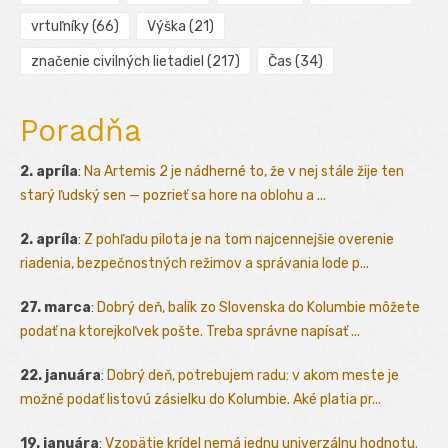
vrtuľníky
(66)
Výška
(21)
značenie civilných lietadiel
(217)
Čas
(34)
Poradňa
2. apríla
:
Na Artemis 2 je nádherné to, že v nej stále žije ten
starý ľudský sen — pozrieť sa hore na oblohu a ...
2. apríla
:
Z pohľadu pilota je na tom najcennejšie overenie
riadenia, bezpečnostných režimov a správania lode p...
27. marca
:
Dobrý deň, balík zo Slovenska do Kolumbie môžete
podať na ktorejkoľvek pošte. Treba správne napísať ...
22. januára
:
Dobrý deň, potrebujem radu: v akom meste je
možné podať listovú zásielku do Kolumbie. Aké platia pr...
19. januára
:
Vzopätie krídel nemá jednu univerzálnu hodnotu.