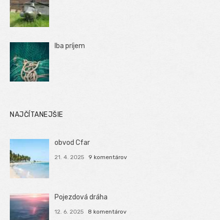
Iba príjem
NAJČÍTANEJŠIE
obvod Cfar
21. 4. 2025
9 komentárov
Pojezdová dráha
12. 6. 2025
8 komentárov