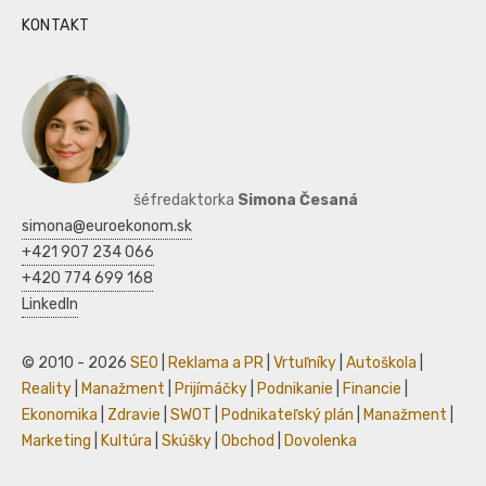
KONTAKT
šéfredaktorka
Simona Česaná
simona@euroekonom.sk
+421 907 234 066
+420 774 699 168
LinkedIn
© 2010 - 2026
SEO
|
Reklama a PR
|
Vrtuľníky
|
Autoškola
|
Reality
|
Manažment
|
Prijímáčky
|
Podnikanie
|
Financie
|
Ekonomika
|
Zdravie
|
SWOT
|
Podnikateľský plán
|
Manažment
|
Marketing
|
Kultúra
|
Skúšky
|
Obchod
|
Dovolenka