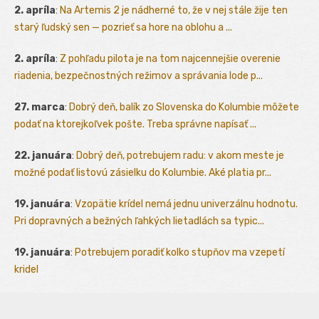
2. apríla
:
Na Artemis 2 je nádherné to, že v nej stále žije ten
starý ľudský sen — pozrieť sa hore na oblohu a ...
2. apríla
:
Z pohľadu pilota je na tom najcennejšie overenie
riadenia, bezpečnostných režimov a správania lode p...
27. marca
:
Dobrý deň, balík zo Slovenska do Kolumbie môžete
podať na ktorejkoľvek pošte. Treba správne napísať ...
22. januára
:
Dobrý deň, potrebujem radu: v akom meste je
možné podať listovú zásielku do Kolumbie. Aké platia pr...
19. januára
:
Vzopätie krídel nemá jednu univerzálnu hodnotu.
Pri dopravných a bežných ľahkých lietadlách sa typic...
19. januára
:
Potrebujem poradiť kolko stupňov ma vzepetí
kridel