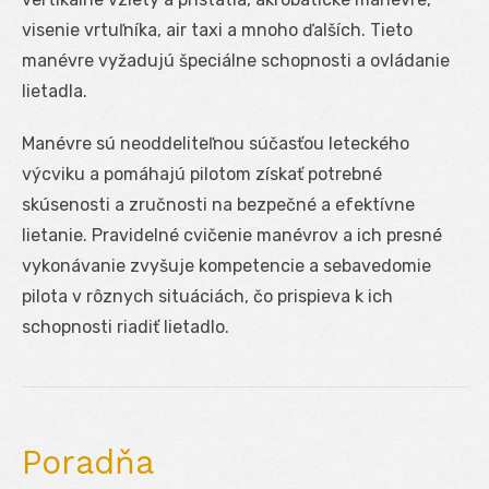
visenie vrtuľníka, air taxi a mnoho ďalších. Tieto
manévre vyžadujú špeciálne schopnosti a ovládanie
lietadla.
Manévre sú neoddeliteľnou súčasťou leteckého
výcviku a pomáhajú pilotom získať potrebné
skúsenosti a zručnosti na bezpečné a efektívne
lietanie. Pravidelné cvičenie manévrov a ich presné
vykonávanie zvyšuje kompetencie a sebavedomie
pilota v rôznych situáciách, čo prispieva k ich
schopnosti riadiť lietadlo.
Poradňa