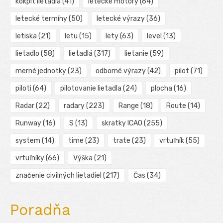
kokpit lietadla
(41)
letecké motory
(64)
letecké termíny
(50)
letecké výrazy
(36)
letiska
(21)
letu
(15)
lety
(63)
level
(13)
lietadlo
(58)
lietadlá
(317)
lietanie
(59)
merné jednotky
(23)
odborné výrazy
(42)
pilot
(71)
piloti
(64)
pilotovanie lietadla
(24)
plocha
(16)
Radar
(22)
radary
(223)
Range
(18)
Route
(14)
Runway
(16)
S
(13)
skratky ICAO
(255)
system
(14)
time
(23)
trate
(23)
vrtuľník
(55)
vrtuľníky
(66)
Výška
(21)
značenie civilných lietadiel
(217)
Čas
(34)
Poradňa