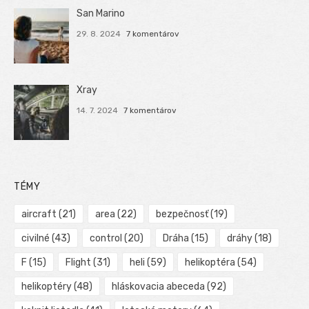
San Marino
29. 8. 2024
7 komentárov
Xray
14. 7. 2024
7 komentárov
TÉMY
aircraft
(21)
area
(22)
bezpečnosť
(19)
civilné
(43)
control
(20)
Dráha
(15)
dráhy
(18)
F
(15)
Flight
(31)
heli
(59)
helikoptéra
(54)
helikoptéry
(48)
hláskovacia abeceda
(92)