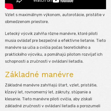
Vzlet s maximálnym výkonom, autorotácie, pristátie v
obmedzenom priestore.
Letecký výcvik zahŕňa rôzne manévre, ktoré piloti
musia ovládať pre bezpečné a efektívne lietanie. Tieto
manévre sa učia a cvičia počas teoretického a
praktického výcviku, a pomáhajú pilotom rozvíjať ich
schopnosti a zručnosti v ovládaní lietadla.
Základné manévre
Základné manévre zahŕňajú štart, vzlet, pristátie,
kĺzavý let, rovnomerný let, zákruty, stúpanie a
klesanie. Tieto manévre piloti cvičia, aby získali
základné zručnosti v ovládaní lietadla a porozumeli