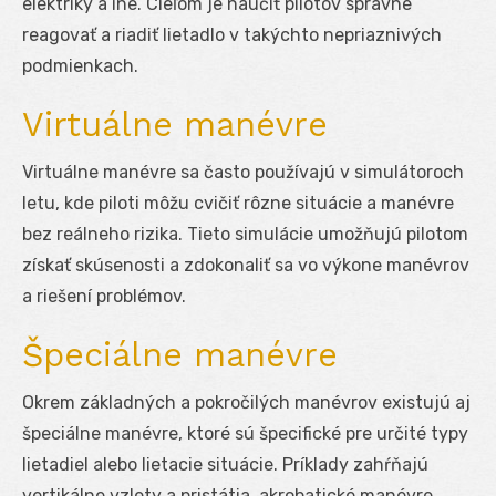
elektriky a iné. Cieľom je naučiť pilotov správne
reagovať a riadiť lietadlo v takýchto nepriaznivých
podmienkach.
Virtuálne manévre
Virtuálne manévre sa často používajú v simulátoroch
letu, kde piloti môžu cvičiť rôzne situácie a manévre
bez reálneho rizika. Tieto simulácie umožňujú pilotom
získať skúsenosti a zdokonaliť sa vo výkone manévrov
a riešení problémov.
Špeciálne manévre
Okrem základných a pokročilých manévrov existujú aj
špeciálne manévre, ktoré sú špecifické pre určité typy
lietadiel alebo lietacie situácie. Príklady zahŕňajú
vertikálne vzlety a pristátia, akrobatické manévre,