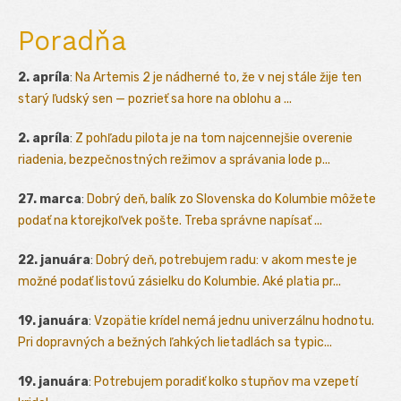
Poradňa
2. apríla
:
Na Artemis 2 je nádherné to, že v nej stále žije ten
starý ľudský sen — pozrieť sa hore na oblohu a ...
2. apríla
:
Z pohľadu pilota je na tom najcennejšie overenie
riadenia, bezpečnostných režimov a správania lode p...
27. marca
:
Dobrý deň, balík zo Slovenska do Kolumbie môžete
podať na ktorejkoľvek pošte. Treba správne napísať ...
22. januára
:
Dobrý deň, potrebujem radu: v akom meste je
možné podať listovú zásielku do Kolumbie. Aké platia pr...
19. januára
:
Vzopätie krídel nemá jednu univerzálnu hodnotu.
Pri dopravných a bežných ľahkých lietadlách sa typic...
19. januára
:
Potrebujem poradiť kolko stupňov ma vzepetí