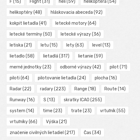
F
(15)
Flight
(31)
heli
(59)
helikoptéra
(54)
helikoptéry
(48)
hláskovacia abeceda
(92)
kokpit lietadla
(41)
letecké motory
(64)
letecké termíny
(50)
letecké výrazy
(36)
letiska
(21)
letu
(15)
lety
(63)
level
(13)
lietadlo
(58)
lietadlá
(317)
lietanie
(59)
merné jednotky
(23)
odborné výrazy
(42)
pilot
(71)
piloti
(64)
pilotovanie lietadla
(24)
plocha
(16)
Radar
(22)
radary
(223)
Range
(18)
Route
(14)
Runway
(16)
S
(13)
skratky ICAO
(255)
system
(14)
time
(23)
trate
(23)
vrtuľník
(55)
vrtuľníky
(66)
Výška
(21)
značenie civilných lietadiel
(217)
Čas
(34)