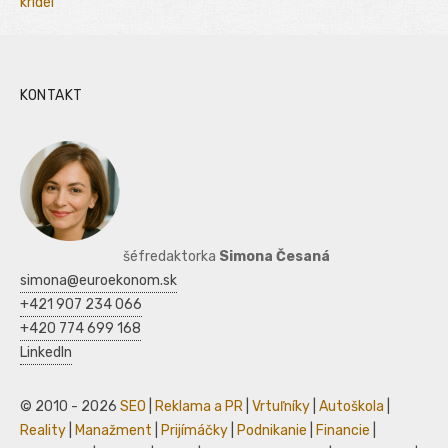
kridel
KONTAKT
šéfredaktorka
Simona Česaná
simona@euroekonom.sk
+421 907 234 066
+420 774 699 168
LinkedIn
© 2010 - 2026
SEO
|
Reklama a PR
|
Vrtuľníky
|
Autoškola
|
Reality
|
Manažment
|
Prijímáčky
|
Podnikanie
|
Financie
|