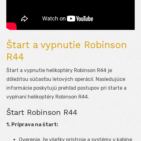
Štart a vypnutie Robinson
R44
Štart a vypnutie helikoptéry Robinson R44 je
dôležitou súčasťou letových operácií. Nasledujúce
informácie poskytujú prehľad postupov pri štarte a
vypínaní helikoptéry Robinson R44.
Štart Robinson R44
1. Príprava na štart:
Overenie, že všetky prístroje a systémy v kabíne