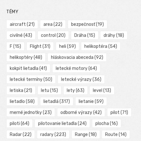
TÉMY
aircraft
(21)
area
(22)
bezpečnosť
(19)
civilné
(43)
control
(20)
Dráha
(15)
dráhy
(18)
F
(15)
Flight
(31)
heli
(59)
helikoptéra
(54)
helikoptéry
(48)
hláskovacia abeceda
(92)
kokpit lietadla
(41)
letecké motory
(64)
letecké termíny
(50)
letecké výrazy
(36)
letiska
(21)
letu
(15)
lety
(63)
level
(13)
lietadlo
(58)
lietadlá
(317)
lietanie
(59)
merné jednotky
(23)
odborné výrazy
(42)
pilot
(71)
piloti
(64)
pilotovanie lietadla
(24)
plocha
(16)
Radar
(22)
radary
(223)
Range
(18)
Route
(14)