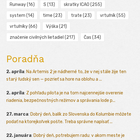
Runway
(16)
S
(13)
skratky ICAO
(255)
system
(14)
time
(23)
trate
(23)
vrtuľník
(55)
vrtuľníky
(66)
Výška
(21)
značenie civilných lietadiel
(217)
Čas
(34)
Poradňa
2. apríla
:
Na Artemis 2 je nádherné to, že v nej stále žije ten
starý ľudský sen — pozrieť sa hore na oblohu a ...
2. apríla
:
Z pohľadu pilota je na tom najcennejšie overenie
riadenia, bezpečnostných režimov a správania lode p...
27. marca
:
Dobrý deň, balík zo Slovenska do Kolumbie môžete
podať na ktorejkoľvek pošte. Treba správne napísať ...
22. januára
:
Dobrý deň, potrebujem radu: v akom meste je