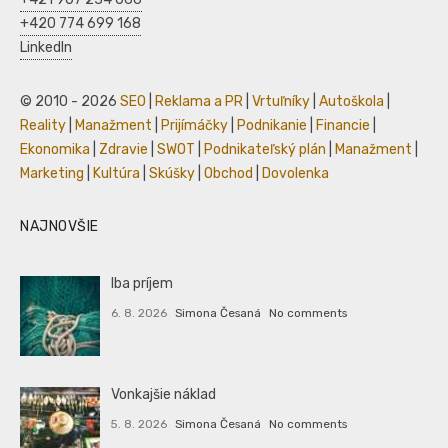
+420 774 699 168
LinkedIn
© 2010 - 2026
SEO
|
Reklama a PR
|
Vrtuľníky
|
Autoškola
|
Reality
|
Manažment
|
Prijímáčky
|
Podnikanie
|
Financie
|
Ekonomika
|
Zdravie
|
SWOT
|
Podnikateľský plán
|
Manažment
|
Marketing
|
Kultúra
|
Skúšky
|
Obchod
|
Dovolenka
NAJNOVŠIE
Iba príjem
6. 8. 2026
Simona Česaná
No comments
Vonkajšie náklad
5. 8. 2026
Simona Česaná
No comments