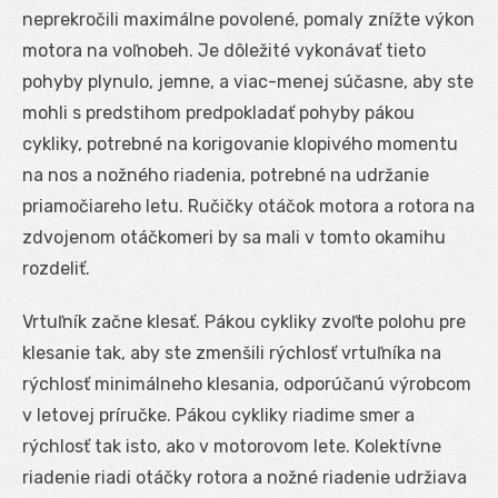
neprekročili maximálne povolené, pomaly znížte výkon
motora na voľnobeh. Je dôležité vykonávať tieto
pohyby plynulo, jemne, a viac-menej súčasne, aby ste
mohli s predstihom predpokladať pohyby pákou
cykliky, potrebné na korigovanie klopivého momentu
na nos a nožného riadenia, potrebné na udržanie
priamočiareho letu. Ručičky otáčok motora a rotora na
zdvojenom otáčkomeri by sa mali v tomto okamihu
rozdeliť.
Vrtuľník začne klesať. Pákou cykliky zvoľte polohu pre
klesanie tak, aby ste zmenšili rýchlosť vrtuľníka na
rýchlosť minimálneho klesania, odporúčanú výrobcom
v letovej príručke. Pákou cykliky riadime smer a
rýchlosť tak isto, ako v motorovom lete. Kolektívne
riadenie riadi otáčky rotora a nožné riadenie udržiava