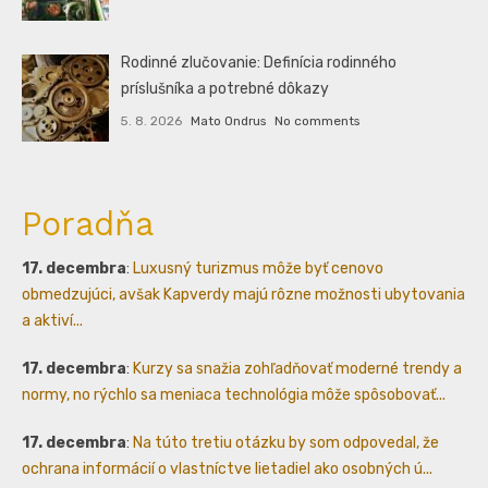
Rodinné zlučovanie: Definícia rodinného
príslušníka a potrebné dôkazy
5. 8. 2026
Mato Ondrus
No comments
Poradňa
17. decembra
:
Luxusný turizmus môže byť cenovo
obmedzujúci, avšak Kapverdy majú rôzne možnosti ubytovania
a aktiví...
17. decembra
:
Kurzy sa snažia zohľadňovať moderné trendy a
normy, no rýchlo sa meniaca technológia môže spôsobovať...
17. decembra
:
Na túto tretiu otázku by som odpovedal, že
ochrana informácií o vlastníctve lietadiel ako osobných ú...