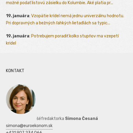
možné podať listovú zásielku do Kolumbie. Aké platia pr...
19. januára
:
Vzopätie krídel nemá jednu univerzálnu hodnotu.
Pri dopravných a bežných ľahkých lietadlách sa typic...
19. januára
:
Potrebujem poradiť kolko stupňov ma vzepetí
kridel
KONTAKT
šéfredaktorka
Simona Česaná
simona@euroekonom.sk
+421 907 234 066