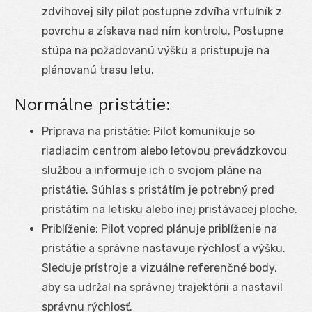
zdvihovej sily pilot postupne zdvíha vrtuľník z
povrchu a získava nad ním kontrolu. Postupne
stúpa na požadovanú výšku a pristupuje na
plánovanú trasu letu.
Normálne pristátie:
Príprava na pristátie: Pilot komunikuje so
riadiacim centrom alebo letovou prevádzkovou
službou a informuje ich o svojom pláne na
pristátie. Súhlas s pristátím je potrebný pred
pristátím na letisku alebo inej pristávacej ploche.
Priblíženie: Pilot vopred plánuje priblíženie na
pristátie a správne nastavuje rýchlosť a výšku.
Sleduje prístroje a vizuálne referenčné body,
aby sa udržal na správnej trajektórii a nastavil
správnu rýchlosť.