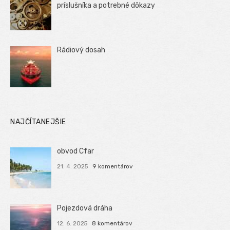
príslušníka a potrebné dôkazy
Rádiový dosah
NAJČÍTANEJŠIE
obvod Cfar
21. 4. 2025
9 komentárov
Pojezdová dráha
12. 6. 2025
8 komentárov