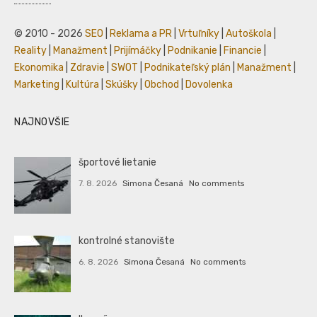
© 2010 - 2026
SEO
|
Reklama a PR
|
Vrtuľníky
|
Autoškola
|
Reality
|
Manažment
|
Prijímáčky
|
Podnikanie
|
Financie
|
Ekonomika
|
Zdravie
|
SWOT
|
Podnikateľský plán
|
Manažment
|
Marketing
|
Kultúra
|
Skúšky
|
Obchod
|
Dovolenka
NAJNOVŠIE
športové lietanie
7. 8. 2026
Simona Česaná
No comments
kontrolné stanovište
6. 8. 2026
Simona Česaná
No comments