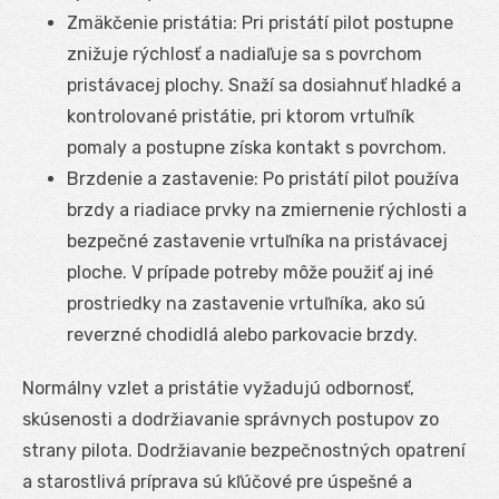
Zmäkčenie pristátia: Pri pristátí pilot postupne
znižuje rýchlosť a nadiaľuje sa s povrchom
pristávacej plochy. Snaží sa dosiahnuť hladké a
kontrolované pristátie, pri ktorom vrtuľník
pomaly a postupne získa kontakt s povrchom.
Brzdenie a zastavenie: Po pristátí pilot používa
brzdy a riadiace prvky na zmiernenie rýchlosti a
bezpečné zastavenie vrtuľníka na pristávacej
ploche. V prípade potreby môže použiť aj iné
prostriedky na zastavenie vrtuľníka, ako sú
reverzné chodidlá alebo parkovacie brzdy.
Normálny vzlet a pristátie vyžadujú odbornosť,
skúsenosti a dodržiavanie správnych postupov zo
strany pilota. Dodržiavanie bezpečnostných opatrení
a starostlivá príprava sú kľúčové pre úspešné a