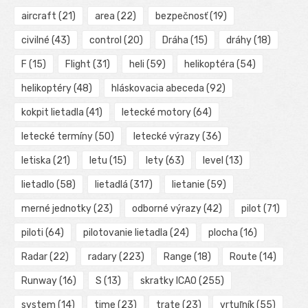
aircraft
(21)
area
(22)
bezpečnosť
(19)
civilné
(43)
control
(20)
Dráha
(15)
dráhy
(18)
F
(15)
Flight
(31)
heli
(59)
helikoptéra
(54)
helikoptéry
(48)
hláskovacia abeceda
(92)
kokpit lietadla
(41)
letecké motory
(64)
letecké termíny
(50)
letecké výrazy
(36)
letiska
(21)
letu
(15)
lety
(63)
level
(13)
lietadlo
(58)
lietadlá
(317)
lietanie
(59)
merné jednotky
(23)
odborné výrazy
(42)
pilot
(71)
piloti
(64)
pilotovanie lietadla
(24)
plocha
(16)
Radar
(22)
radary
(223)
Range
(18)
Route
(14)
Runway
(16)
S
(13)
skratky ICAO
(255)
system
(14)
time
(23)
trate
(23)
vrtuľník
(55)