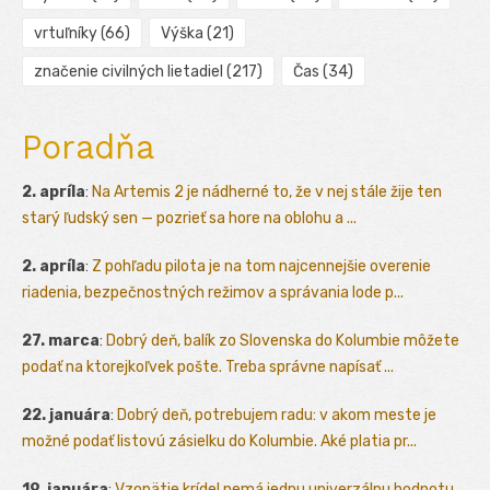
vrtuľníky
(66)
Výška
(21)
značenie civilných lietadiel
(217)
Čas
(34)
Poradňa
2. apríla
:
Na Artemis 2 je nádherné to, že v nej stále žije ten
starý ľudský sen — pozrieť sa hore na oblohu a ...
2. apríla
:
Z pohľadu pilota je na tom najcennejšie overenie
riadenia, bezpečnostných režimov a správania lode p...
27. marca
:
Dobrý deň, balík zo Slovenska do Kolumbie môžete
podať na ktorejkoľvek pošte. Treba správne napísať ...
22. januára
:
Dobrý deň, potrebujem radu: v akom meste je
možné podať listovú zásielku do Kolumbie. Aké platia pr...
19. januára
:
Vzopätie krídel nemá jednu univerzálnu hodnotu.