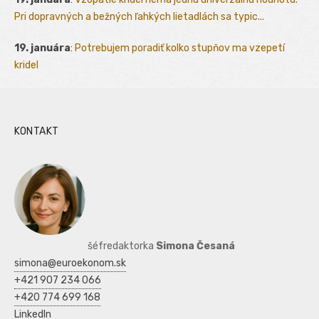
Pri dopravných a bežných ľahkých lietadlách sa typic...
19. januára
:
Potrebujem poradiť kolko stupňov ma vzepetí
kridel
KONTAKT
šéfredaktorka
Simona Česaná
simona@euroekonom.sk
+421 907 234 066
+420 774 699 168
LinkedIn