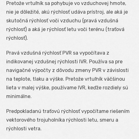
Pretože vrtuľník sa pohybuje vo vzduchovej hmote,
nie je dôležité, akú rýchlosť udáva prístroj, ale aká je
skutočná rýchlosť voči vzduchu (pravá vzdušná
rýchlosť) a aká je rýchlosť letu voči terénu (traťová
rýchlosť).
Pravá vzdušná rýchlosť PVR sa vypočítava z
indikovanej vzdušnej rýchlosti IVR. Používa sa pre
navigačné výpočty z dôvodu zmeny PVR v závislosti
na teplote, tlaku a výške. Pretože vrtuľník väčšinou
lieta v malej výške, používame IVR, keďže rozdiely sú
minimálne.
Predpokladanú traťovú rýchlosť vypočítame riešením
vektorového trojuholníka rýchlosti letu, smeru a
rýchlosti vetra.