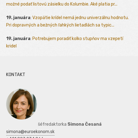
možné podať listovú zásielku do Kolumbie. Aké platia pr...
19. januára
:
Vzopätie krídel nemá jednu univerzálnu hodnotu.
Pri dopravných a bežných ľahkých lietadlách sa typic...
19. januára
:
Potrebujem poradiť kolko stupňov ma vzepetí
kridel
KONTAKT
šéfredaktorka
Simona Česaná
simona@euroekonom.sk