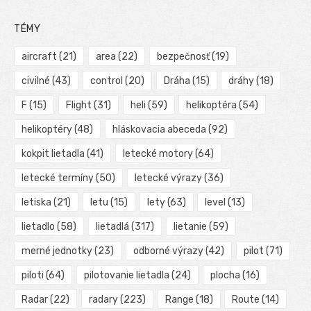
TÉMY
aircraft
(21)
area
(22)
bezpečnosť
(19)
civilné
(43)
control
(20)
Dráha
(15)
dráhy
(18)
F
(15)
Flight
(31)
heli
(59)
helikoptéra
(54)
helikoptéry
(48)
hláskovacia abeceda
(92)
kokpit lietadla
(41)
letecké motory
(64)
letecké termíny
(50)
letecké výrazy
(36)
letiska
(21)
letu
(15)
lety
(63)
level
(13)
lietadlo
(58)
lietadlá
(317)
lietanie
(59)
merné jednotky
(23)
odborné výrazy
(42)
pilot
(71)
piloti
(64)
pilotovanie lietadla
(24)
plocha
(16)
Radar
(22)
radary
(223)
Range
(18)
Route
(14)