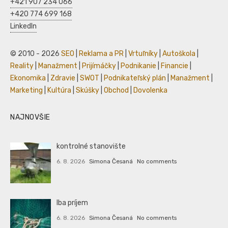
+421 907 234 066
+420 774 699 168
LinkedIn
© 2010 - 2026
SEO
|
Reklama a PR
|
Vrtuľníky
|
Autoškola
|
Reality
|
Manažment
|
Prijímáčky
|
Podnikanie
|
Financie
|
Ekonomika
|
Zdravie
|
SWOT
|
Podnikateľský plán
|
Manažment
|
Marketing
|
Kultúra
|
Skúšky
|
Obchod
|
Dovolenka
NAJNOVŠIE
kontrolné stanovište
6. 8. 2026
Simona Česaná
No comments
Iba príjem
6. 8. 2026
Simona Česaná
No comments