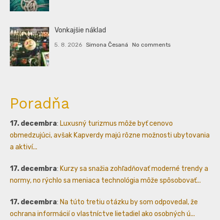
Vonkajšie náklad
5. 8. 2026
Simona Česaná
No comments
Poradňa
17. decembra
:
Luxusný turizmus môže byť cenovo
obmedzujúci, avšak Kapverdy majú rôzne možnosti ubytovania
a aktiví...
17. decembra
:
Kurzy sa snažia zohľadňovať moderné trendy a
normy, no rýchlo sa meniaca technológia môže spôsobovať...
17. decembra
:
Na túto tretiu otázku by som odpovedal, že
ochrana informácií o vlastníctve lietadiel ako osobných ú...