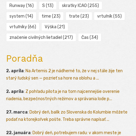
Runway
(16)
S
(13)
skratky ICAO
(255)
system
(14)
time
(23)
trate
(23)
vrtuľník
(55)
vrtuľníky
(66)
Výška
(21)
značenie civilných lietadiel
(217)
Čas
(34)
Poradňa
2. apríla
:
Na Artemis 2 je nádherné to, že v nej stále žije ten
starý ľudský sen — pozrieť sa hore na oblohu a ...
2. apríla
:
Z pohľadu pilota je na tom najcennejšie overenie
riadenia, bezpečnostných režimov a správania lode p...
27. marca
:
Dobrý deň, balík zo Slovenska do Kolumbie môžete
podať na ktorejkoľvek pošte. Treba správne napísať ...
22. januára
:
Dobrý deň, potrebujem radu: v akom meste je