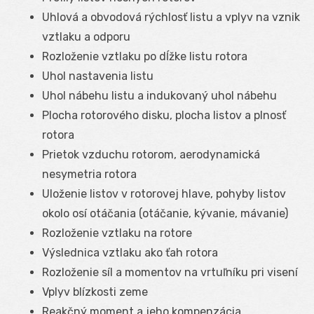
Uhlová a obvodová rýchlosť listu a vplyv na vznik
vztlaku a odporu
Rozloženie vztlaku po dĺžke listu rotora
Uhol nastavenia listu
Uhol nábehu listu a indukovaný uhol nábehu
Plocha rotorového disku, plocha listov a plnosť
rotora
Prietok vzduchu rotorom, aerodynamická
nesymetria rotora
Uloženie listov v rotorovej hlave, pohyby listov
okolo osí otáčania (otáčanie, kývanie, mávanie)
Rozloženie vztlaku na rotore
Výslednica vztlaku ako ťah rotora
Rozloženie síl a momentov na vrtuľníku pri visení
Vplyv blízkosti zeme
Reakčný moment a jeho kompenzácia