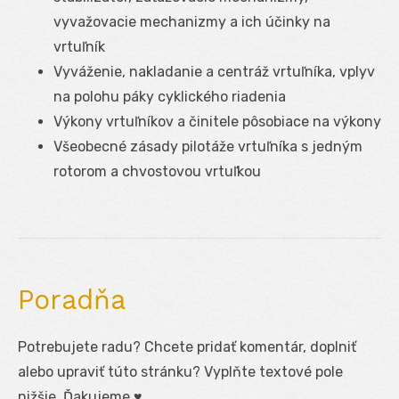
vyvažovacie mechanizmy a ich účinky na
vrtuľník
Vyváženie, nakladanie a centráž vrtuľníka, vplyv
na polohu páky cyklického riadenia
Výkony vrtuľníkov a činitele pôsobiace na výkony
Všeobecné zásady pilotáže vrtuľníka s jedným
rotorom a chvostovou vrtuľkou
Poradňa
Potrebujete radu? Chcete pridať komentár, doplniť
alebo upraviť túto stránku? Vyplňte textové pole
nižšie. Ďakujeme ♥