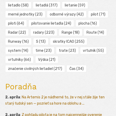
lietadlo
(58)
lietadlá
(317)
lietanie
(59)
merné jednotky
(23)
odborné výrazy
(42)
pilot
(71)
piloti
(64)
pilotovanie lietadla
(24)
plocha
(16)
Radar
(22)
radary
(223)
Range
(18)
Route
(14)
Runway
(16)
S
(13)
skratky ICAO
(255)
system
(14)
time
(23)
trate
(23)
vrtuľník
(55)
vrtuľníky
(66)
Výška
(21)
značenie civilných lietadiel
(217)
Čas
(34)
Poradňa
2. apríla
:
Na Artemis 2 je nádherné to, že v nej stále žije ten
starý ľudský sen — pozrieť sa hore na oblohu a ...
2. apríla
:
Z pohľadu pilota je na tom najcennejšie overenie