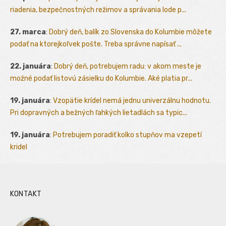
riadenia, bezpečnostných režimov a správania lode p...
27. marca
:
Dobrý deň, balík zo Slovenska do Kolumbie môžete
podať na ktorejkoľvek pošte. Treba správne napísať ...
22. januára
:
Dobrý deň, potrebujem radu: v akom meste je
možné podať listovú zásielku do Kolumbie. Aké platia pr...
19. januára
:
Vzopätie krídel nemá jednu univerzálnu hodnotu.
Pri dopravných a bežných ľahkých lietadlách sa typic...
19. januára
:
Potrebujem poradiť kolko stupňov ma vzepetí
kridel
KONTAKT