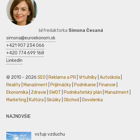
šéfredaktorka
Simona Česaná
simona@euroekonom.sk
+421 907 234 066
+420 774 699 168
LinkedIn
© 2010 - 2026
SEO
|
Reklama a PR
|
Vrtuľníky
|
Autoškola
|
Reality
|
Manažment
|
Prijímáčky
|
Podnikanie
|
Financie
|
Ekonomika
|
Zdravie
|
SWOT
|
Podnikateľský plán
|
Manažment
|
Marketing
|
Kultúra
|
Skúšky
|
Obchod
|
Dovolenka
NAJNOVŠIE
vstup vzduchu