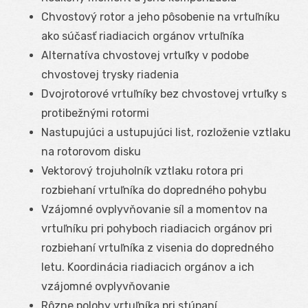
Chvostový rotor a jeho pôsobenie na vrtuľníku
ako súčasť riadiacich orgánov vrtuľníka
Alternatíva chvostovej vrtuľky v podobe
chvostovej trysky riadenia
Dvojrotorové vrtuľníky bez chvostovej vrtuľky s
protibežnými rotormi
Nastupujúci a ustupujúci list, rozloženie vztlaku
na rotorovom disku
Vektorový trojuholník vztlaku rotora pri
rozbiehaní vrtuľníka do dopredného pohybu
Vzájomné ovplyvňovanie síl a momentov na
vrtuľníku pri pohyboch riadiacich orgánov pri
rozbiehaní vrtuľníka z visenia do dopredného
letu. Koordinácia riadiacich orgánov a ich
vzájomné ovplyvňovanie
Rôzne polohy vrtuľníka pri stúpaní