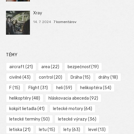
Xray
14. 7. 2024
7 komentárov
TÉMY
aircraft
(21)
area
(22)
bezpečnosť
(19)
civilné
(43)
control
(20)
Dráha
(15)
dráhy
(18)
F
(15)
Flight
(31)
heli
(59)
helikoptéra
(54)
helikoptéry
(48)
hláskovacia abeceda
(92)
kokpit lietadla
(41)
letecké motory
(64)
letecké termíny
(50)
letecké výrazy
(36)
letiska
(21)
letu
(15)
lety
(63)
level
(13)