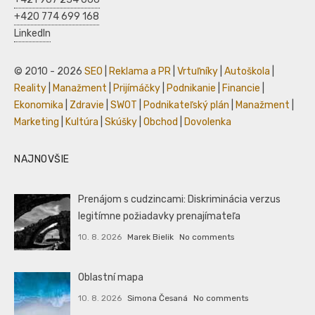
+420 774 699 168
LinkedIn
© 2010 - 2026
SEO
|
Reklama a PR
|
Vrtuľníky
|
Autoškola
|
Reality
|
Manažment
|
Prijímáčky
|
Podnikanie
|
Financie
|
Ekonomika
|
Zdravie
|
SWOT
|
Podnikateľský plán
|
Manažment
|
Marketing
|
Kultúra
|
Skúšky
|
Obchod
|
Dovolenka
NAJNOVŠIE
Prenájom s cudzincami: Diskriminácia verzus
legitímne požiadavky prenajímateľa
10. 8. 2026
Marek Bielik
No comments
Oblastní mapa
10. 8. 2026
Simona Česaná
No comments