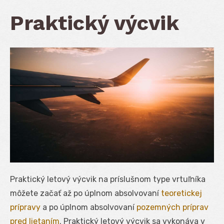
Praktický výcvik
Praktický letový výcvik na príslušnom type vrtuľníka
môžete začať až po úplnom absolvovaní
teoretickej
prípravy
a po úplnom absolvovaní
pozemných príprav
pred lietaním
. Praktický letový výcvik sa vykonáva v