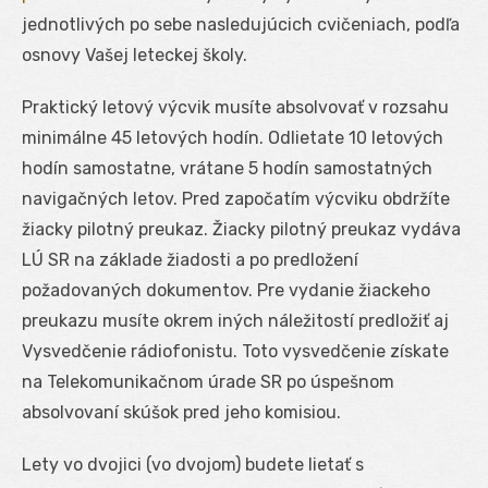
jednotlivých po sebe nasledujúcich cvičeniach, podľa
osnovy Vašej leteckej školy.
Praktický letový výcvik musíte absolvovať v rozsahu
minimálne 45 letových hodín. Odlietate 10 letových
hodín samostatne, vrátane 5 hodín samostatných
navigačných letov. Pred započatím výcviku obdržíte
žiacky pilotný preukaz. Žiacky pilotný preukaz vydáva
LÚ SR na základe žiadosti a po predložení
požadovaných dokumentov. Pre vydanie žiackeho
preukazu musíte okrem iných náležitostí predložiť aj
Vysvedčenie rádiofonistu. Toto vysvedčenie získate
na Telekomunikačnom úrade SR po úspešnom
absolvovaní skúšok pred jeho komisiou.
Lety vo dvojici (vo dvojom) budete lietať s