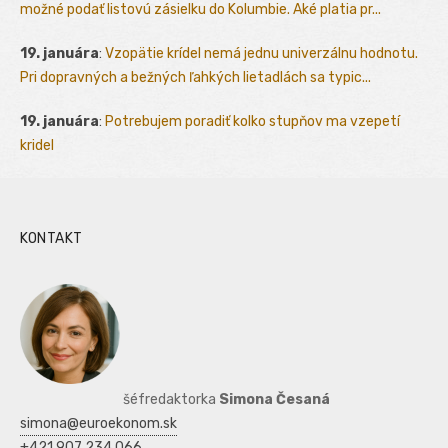
možné podať listovú zásielku do Kolumbie. Aké platia pr...
19. januára
:
Vzopätie krídel nemá jednu univerzálnu hodnotu.
Pri dopravných a bežných ľahkých lietadlách sa typic...
19. januára
:
Potrebujem poradiť kolko stupňov ma vzepetí
kridel
KONTAKT
šéfredaktorka
Simona Česaná
simona@euroekonom.sk
+421 907 234 066