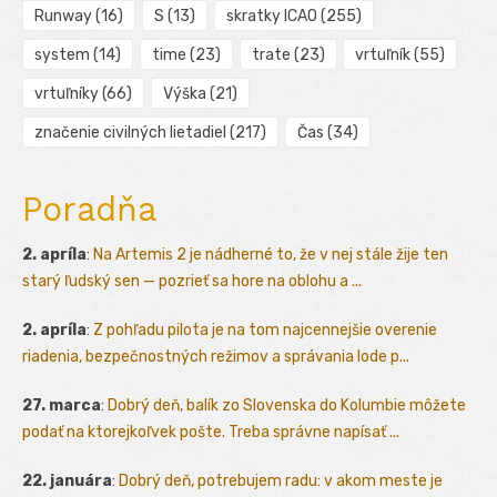
Runway
(16)
S
(13)
skratky ICAO
(255)
system
(14)
time
(23)
trate
(23)
vrtuľník
(55)
vrtuľníky
(66)
Výška
(21)
značenie civilných lietadiel
(217)
Čas
(34)
Poradňa
2. apríla
:
Na Artemis 2 je nádherné to, že v nej stále žije ten
starý ľudský sen — pozrieť sa hore na oblohu a ...
2. apríla
:
Z pohľadu pilota je na tom najcennejšie overenie
riadenia, bezpečnostných režimov a správania lode p...
27. marca
:
Dobrý deň, balík zo Slovenska do Kolumbie môžete
podať na ktorejkoľvek pošte. Treba správne napísať ...
22. januára
:
Dobrý deň, potrebujem radu: v akom meste je