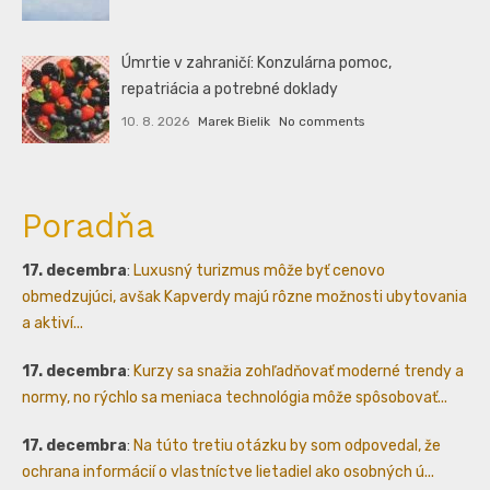
Úmrtie v zahraničí: Konzulárna pomoc,
repatriácia a potrebné doklady
10. 8. 2026
Marek Bielik
No comments
Poradňa
17. decembra
:
Luxusný turizmus môže byť cenovo
obmedzujúci, avšak Kapverdy majú rôzne možnosti ubytovania
a aktiví...
17. decembra
:
Kurzy sa snažia zohľadňovať moderné trendy a
normy, no rýchlo sa meniaca technológia môže spôsobovať...
17. decembra
:
Na túto tretiu otázku by som odpovedal, že
ochrana informácií o vlastníctve lietadiel ako osobných ú...