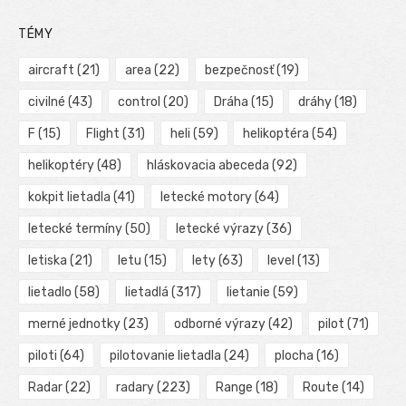
TÉMY
aircraft
(21)
area
(22)
bezpečnosť
(19)
civilné
(43)
control
(20)
Dráha
(15)
dráhy
(18)
F
(15)
Flight
(31)
heli
(59)
helikoptéra
(54)
helikoptéry
(48)
hláskovacia abeceda
(92)
kokpit lietadla
(41)
letecké motory
(64)
letecké termíny
(50)
letecké výrazy
(36)
letiska
(21)
letu
(15)
lety
(63)
level
(13)
lietadlo
(58)
lietadlá
(317)
lietanie
(59)
merné jednotky
(23)
odborné výrazy
(42)
pilot
(71)
piloti
(64)
pilotovanie lietadla
(24)
plocha
(16)
Radar
(22)
radary
(223)
Range
(18)
Route
(14)