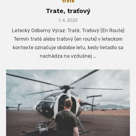
trate
Trate, traťový
Posted
1. 4. 2025
on
Letecký Odborný Výraz: Tratě, Traťový (En Route)
Termín tratě alebo traťový (en route) v leteckom
kontexte označuje obdobie letu, kedy lietadlo sa
nachádza na vzdušnej …