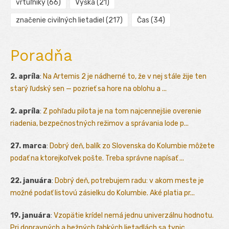
vrtuľníky
(66)
Výška
(21)
značenie civilných lietadiel
(217)
Čas
(34)
Poradňa
2. apríla
:
Na Artemis 2 je nádherné to, že v nej stále žije ten
starý ľudský sen — pozrieť sa hore na oblohu a ...
2. apríla
:
Z pohľadu pilota je na tom najcennejšie overenie
riadenia, bezpečnostných režimov a správania lode p...
27. marca
:
Dobrý deň, balík zo Slovenska do Kolumbie môžete
podať na ktorejkoľvek pošte. Treba správne napísať ...
22. januára
:
Dobrý deň, potrebujem radu: v akom meste je
možné podať listovú zásielku do Kolumbie. Aké platia pr...
19. januára
:
Vzopätie krídel nemá jednu univerzálnu hodnotu.
Pri dopravných a bežných ľahkých lietadlách sa typic...