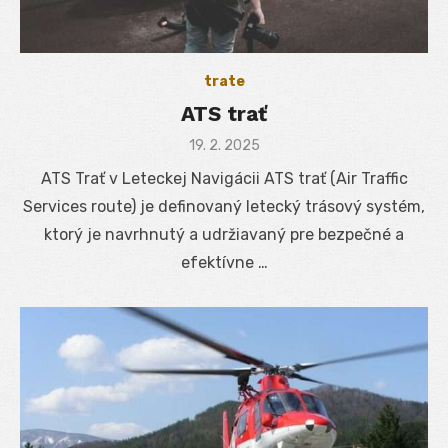
trate
ATS trať
Posted
19. 2. 2025
on
ATS Trať v Leteckej Navigácii ATS trať (Air Traffic
Services route) je definovaný letecký trásový systém,
ktorý je navrhnutý a udržiavaný pre bezpečné a
efektívne …