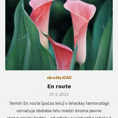
skratky ICAO
En route
Posted
29. 5. 2025
on
Termín En route (počas letu) v leteckej terminológii
označuje obdobie letu medzi dvoma pevne