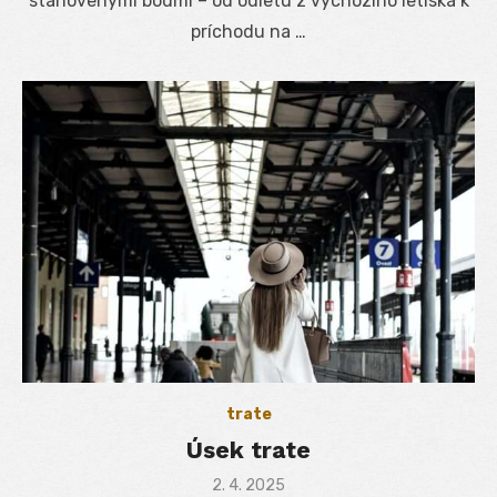
stanovenými bodmi – od odletu z výchozího letiska k
príchodu na …
trate
Úsek trate
Posted
2. 4. 2025