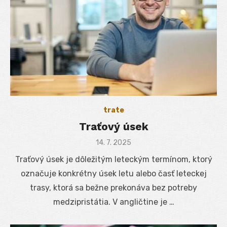
trate
Traťový úsek
Posted
14. 7. 2025
on
Traťový úsek je dôležitým leteckým termínom, ktorý
označuje konkrétny úsek letu alebo časť leteckej
trasy, ktorá sa bežne prekonáva bez potreby
medzipristátia. V angličtine je …