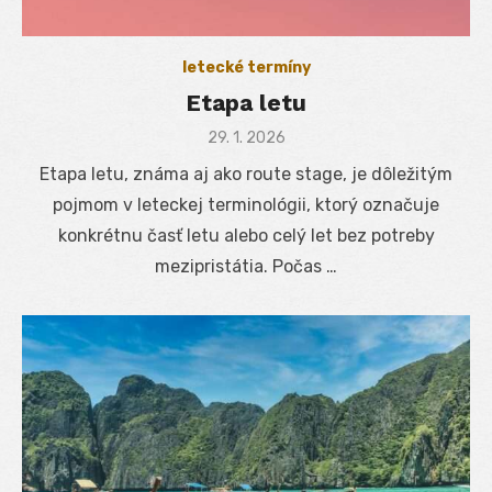
letecké termíny
Etapa letu
Posted
29. 1. 2026
on
Etapa letu, známa aj ako route stage, je dôležitým
pojmom v leteckej terminológii, ktorý označuje
konkrétnu časť letu alebo celý let bez potreby
mezipristátia. Počas …