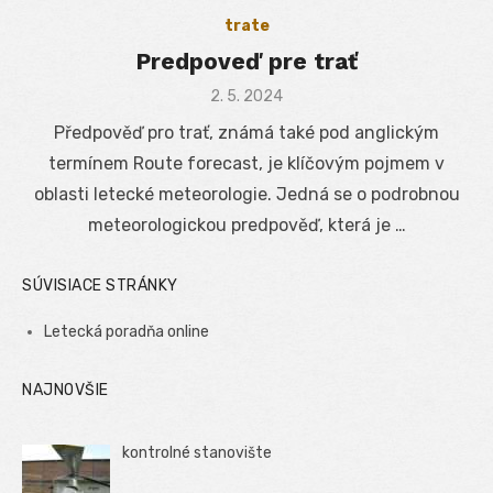
trate
Predpoveď pre trať
Posted
2. 5. 2024
on
Předpověď pro trať, známá také pod anglickým
termínem Route forecast, je klíčovým pojmem v
oblasti letecké meteorologie. Jedná se o podrobnou
meteorologickou predpověď, která je …
SÚVISIACE STRÁNKY
Letecká poradňa online
NAJNOVŠIE
kontrolné stanovište