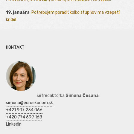
19. januára
:
Potrebujem poradiť kolko stupňov ma vzepetí
kridel
KONTAKT
šéfredaktorka
Simona Česaná
simona@euroekonom.sk
+421 907 234 066
+420 774 699 168
LinkedIn