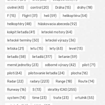
civilné
(43)
control
(20)
Dráha
(15)
dráhy
(18)
F
(15)
Flight
(31)
heli
(59)
helikoptéra
(54)
helikoptéry
(48)
hláskovacia abeceda
(92)
kokpit lietadla
(41)
letecké motory
(64)
letecké termíny
(50)
letecké výrazy
(36)
letiska
(21)
letu
(15)
lety
(63)
level
(13)
lietadlo
(58)
lietadlá
(317)
lietanie
(59)
merné jednotky
(23)
odborné výrazy
(42)
pilot
(71)
piloti
(64)
pilotovanie lietadla
(24)
plocha
(16)
Radar
(22)
radary
(223)
Range
(18)
Route
(14)
Runway
(16)
S
(13)
skratky ICAO
(255)
system
(14)
time
(23)
trate
(23)
vrtuľník
(55)