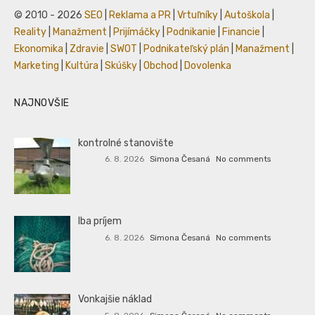
© 2010 - 2026
SEO
|
Reklama a PR
|
Vrtuľníky
|
Autoškola
|
Reality
|
Manažment
|
Prijímáčky
|
Podnikanie
|
Financie
|
Ekonomika
|
Zdravie
|
SWOT
|
Podnikateľský plán
|
Manažment
|
Marketing
|
Kultúra
|
Skúšky
|
Obchod
|
Dovolenka
NAJNOVŠIE
kontrolné stanovište
6. 8. 2026
Simona Česaná
No comments
Iba príjem
6. 8. 2026
Simona Česaná
No comments
Vonkajšie náklad