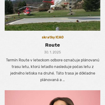
skratky ICAO
Route
Posted
30. 1. 2025
on
Termín Route v leteckom odbore označuje plánovanú
trasu letu, ktorú letadlo nasleduje počas letu z
jedného letiska na druhé. Táto trasa je dôkladne
plánovaná a …