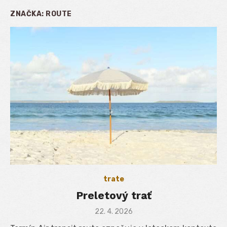
ZNAČKA:
ROUTE
trate
Preletový trať
Posted
22. 4. 2026
on