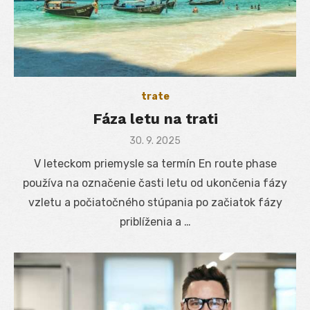
trate
Fáza letu na trati
Posted
30. 9. 2025
on
V leteckom priemysle sa termín En route phase
používa na označenie časti letu od ukončenia fázy
vzletu a počiatočného stúpania po začiatok fázy
priblíženia a …