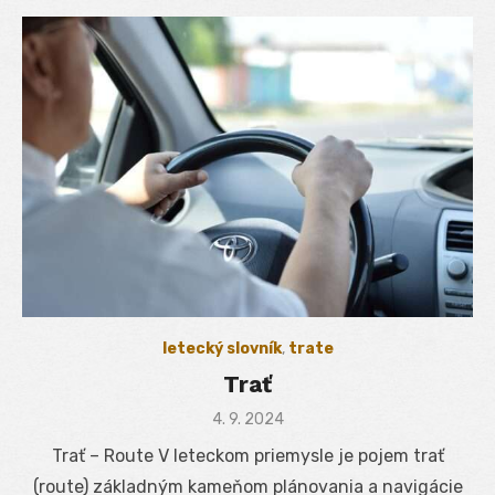
letecký slovník
,
trate
Trať
Posted
4. 9. 2024
on
Trať – Route V leteckom priemysle je pojem trať
(route) základným kameňom plánovania a navigácie