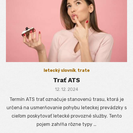
letecký slovník
,
trate
Trať ATS
Posted
12. 12. 2024
on
Termín ATS trať označuje stanovenú trasu, ktorá je
určená na usmerňovanie pohybu leteckej prevádzky s
cieľom poskytovať letecké provozné služby. Tento
pojem zahŕňa rôzne typy …