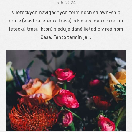
Posted
5. 5. 2024
on
V leteckých navigačných termínoch sa own-ship
route (vlastná letecká trasa) odvoláva na konkrétnu
leteckú trasu, ktorú sleduje dané lietadlo v reálnom
čase. Tento termín je …