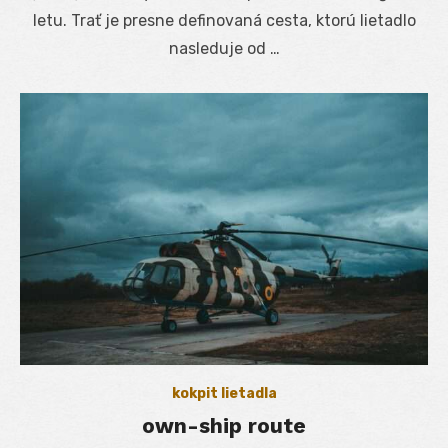
letu. Trať je presne definovaná cesta, ktorú lietadlo
nasleduje od …
kokpit lietadla
own-ship route