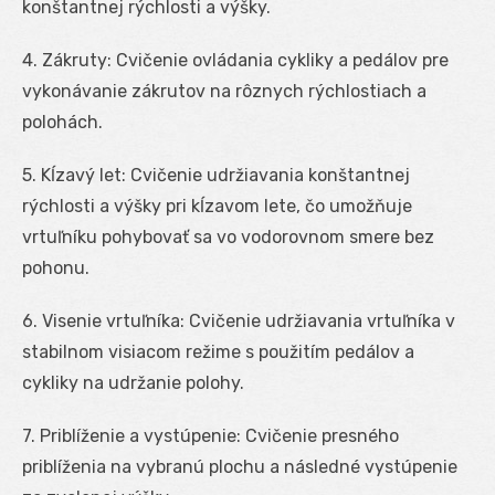
konštantnej rýchlosti a výšky.
4. Zákruty: Cvičenie ovládania cykliky a pedálov pre
vykonávanie zákrutov na rôznych rýchlostiach a
polohách.
5. Kĺzavý let: Cvičenie udržiavania konštantnej
rýchlosti a výšky pri kĺzavom lete, čo umožňuje
vrtuľníku pohybovať sa vo vodorovnom smere bez
pohonu.
6. Visenie vrtuľníka: Cvičenie udržiavania vrtuľníka v
stabilnom visiacom režime s použitím pedálov a
cykliky na udržanie polohy.
7. Priblíženie a vystúpenie: Cvičenie presného
priblíženia na vybranú plochu a následné vystúpenie