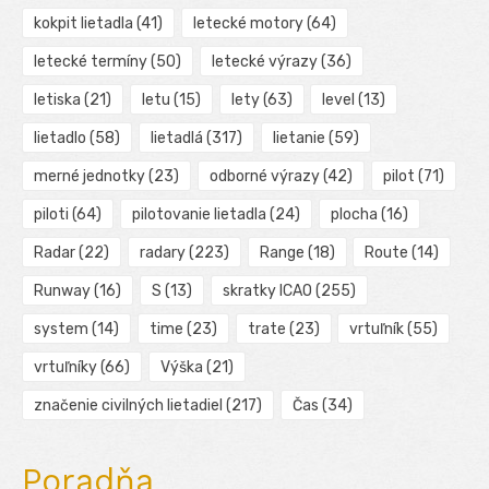
kokpit lietadla
(41)
letecké motory
(64)
letecké termíny
(50)
letecké výrazy
(36)
letiska
(21)
letu
(15)
lety
(63)
level
(13)
lietadlo
(58)
lietadlá
(317)
lietanie
(59)
merné jednotky
(23)
odborné výrazy
(42)
pilot
(71)
piloti
(64)
pilotovanie lietadla
(24)
plocha
(16)
Radar
(22)
radary
(223)
Range
(18)
Route
(14)
Runway
(16)
S
(13)
skratky ICAO
(255)
system
(14)
time
(23)
trate
(23)
vrtuľník
(55)
vrtuľníky
(66)
Výška
(21)
značenie civilných lietadiel
(217)
Čas
(34)
Poradňa