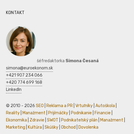
KONTAKT
šéfredaktorka
Simona Česaná
simona@euroekonom.sk
+421 907 234 066
+420 774 699 168
LinkedIn
© 2010 - 2026
SEO
|
Reklama a PR
|
Vrtuľníky
|
Autoškola
|
Reality
|
Manažment
|
Prijímáčky
|
Podnikanie
|
Financie
|
Ekonomika
|
Zdravie
|
SWOT
|
Podnikateľský plán
|
Manažment
|
Marketing
|
Kultúra
|
Skúšky
|
Obchod
|
Dovolenka