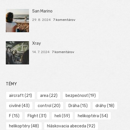
San Marino
29. 8. 2024
7 komentárov
Xray
14. 7. 2024
7 komentárov
TÉMY
aircraft
(21)
area
(22)
bezpečnosť
(19)
civilné
(43)
control
(20)
Dráha
(15)
dráhy
(18)
F
(15)
Flight
(31)
heli
(59)
helikoptéra
(54)
helikoptéry
(48)
hláskovacia abeceda
(92)