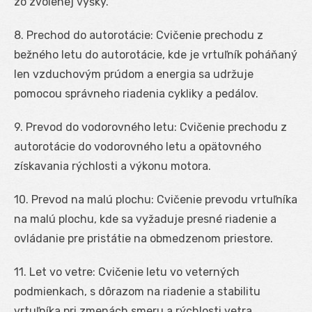
zo zvolenej výšky.
8. Prechod do autorotácie: Cvičenie prechodu z
bežného letu do autorotácie, kde je vrtuľník poháňaný
len vzduchovým prúdom a energia sa udržuje
pomocou správneho riadenia cykliky a pedálov.
9. Prevod do vodorovného letu: Cvičenie prechodu z
autorotácie do vodorovného letu a opätovného
získavania rýchlosti a výkonu motora.
10. Prevod na malú plochu: Cvičenie prevodu vrtuľníka
na malú plochu, kde sa vyžaduje presné riadenie a
ovládanie pre pristátie na obmedzenom priestore.
11. Let vo vetre: Cvičenie letu vo veterných
podmienkach, s dôrazom na riadenie a stabilitu
vrtuľníka pri zmenách smeru a rýchlosti vetra.