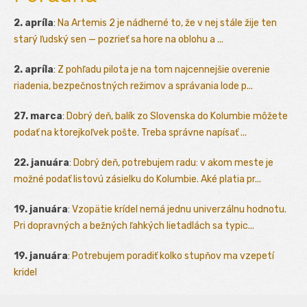
2. apríla
:
Na Artemis 2 je nádherné to, že v nej stále žije ten
starý ľudský sen — pozrieť sa hore na oblohu a ...
2. apríla
:
Z pohľadu pilota je na tom najcennejšie overenie
riadenia, bezpečnostných režimov a správania lode p...
27. marca
:
Dobrý deň, balík zo Slovenska do Kolumbie môžete
podať na ktorejkoľvek pošte. Treba správne napísať ...
22. januára
:
Dobrý deň, potrebujem radu: v akom meste je
možné podať listovú zásielku do Kolumbie. Aké platia pr...
19. januára
:
Vzopätie krídel nemá jednu univerzálnu hodnotu.
Pri dopravných a bežných ľahkých lietadlách sa typic...
19. januára
:
Potrebujem poradiť kolko stupňov ma vzepetí
kridel