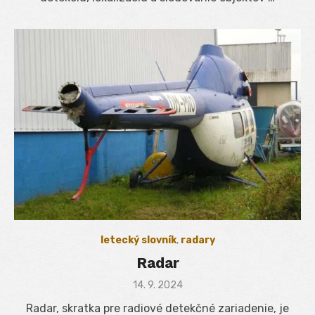
letecký slovník
,
radary
Radar
Posted
14. 9. 2024
on
Radar, skratka pre radiové detekčné zariadenie, je