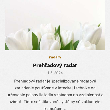
radary
Prehľadový radar
Posted
1. 5. 2024
on
Prehľadový radar je špecializované radarové
zariadenie používané v leteckej technike na
určovanie polohy lietadla vzhľadom na vzdialenosť a
azimut. Tieto sofistikované systémy sú základným
kameňom …