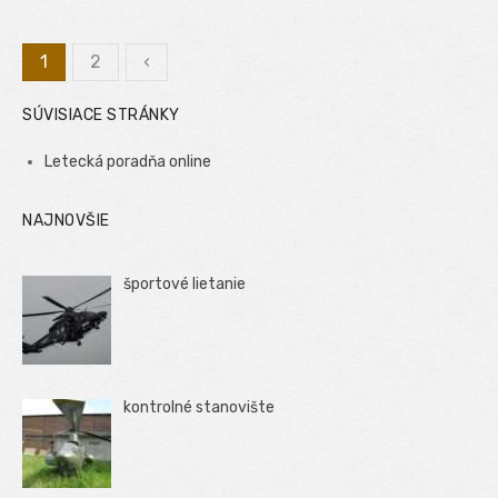
1
2
‹
Stránkovanie
SÚVISIACE STRÁNKY
príspevkov
Letecká poradňa online
NAJNOVŠIE
športové lietanie
kontrolné stanovište