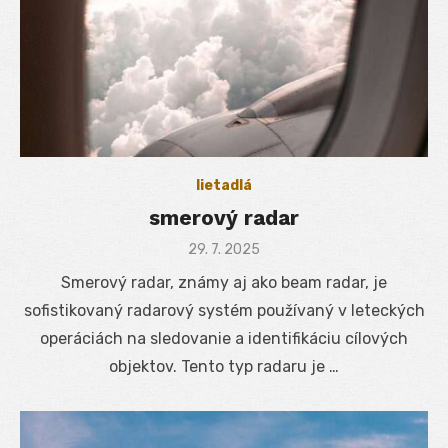
lietadlá
smerový radar
Posted
29. 7. 2025
on
Smerový radar, známy aj ako beam radar, je
sofistikovaný radarový systém používaný v leteckých
operáciách na sledovanie a identifikáciu cílových
objektov. Tento typ radaru je …