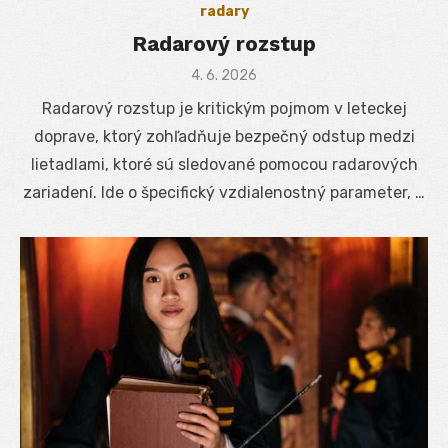
radary
Radarový rozstup
Posted
4. 6. 2026
on
Radarový rozstup je kritickým pojmom v leteckej
doprave, ktorý zohľadňuje bezpečný odstup medzi
lietadlami, ktoré sú sledované pomocou radarových
zariadení. Ide o špecifický vzdialenostný parameter, …