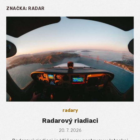
ZNAČKA:
RADAR
radary
Radarový riadiaci
Posted
20. 7. 2026
on