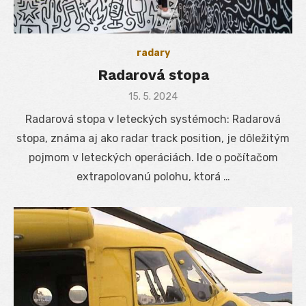
radary
Radarová stopa
Posted
15. 5. 2024
on
Radarová stopa v leteckých systémoch: Radarová
stopa, známa aj ako radar track position, je dôležitým
pojmom v leteckých operáciách. Ide o počítačom
extrapolovanú polohu, ktorá …