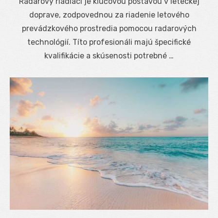
Radarový riadiaci je kľúčovou postavou v leteckej
doprave, zodpovednou za riadenie letového
prevádzkového prostredia pomocou radarových
technológií. Títo profesionáli majú špecifické
kvalifikácie a skúsenosti potrebné …