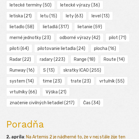
letecké termíny
(50)
letecké výrazy
(36)
letiska
(21)
letu
(15)
lety
(63)
level
(13)
lietadlo
(58)
lietadlá
(317)
lietanie
(59)
merné jednotky
(23)
odborné výrazy
(42)
pilot
(71)
piloti
(64)
pilotovanie lietadla
(24)
plocha
(16)
Radar
(22)
radary
(223)
Range
(18)
Route
(14)
Runway
(16)
S
(13)
skratky ICAO
(255)
system
(14)
time
(23)
trate
(23)
vrtuľník
(55)
vrtuľníky
(66)
Výška
(21)
značenie civilných lietadiel
(217)
Čas
(34)
Poradňa
2. apríla
:
Na Artemis 2 je nádherné to, že v nej stále žije ten