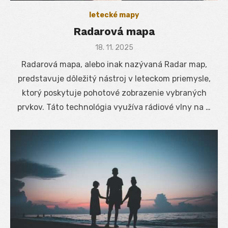
letecké mapy
Radarová mapa
Posted
18. 11. 2025
on
Radarová mapa, alebo inak nazývaná Radar map,
predstavuje dôležitý nástroj v leteckom priemysle,
ktorý poskytuje pohotové zobrazenie vybraných
prvkov. Táto technológia využíva rádiové vlny na …