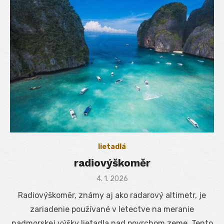
lietadlá
radiovýškoměr
Posted
4. 1. 2026
on
Radiovýškoměr, známy aj ako radarový altimetr, je
zariadenie používané v letectve na meranie
nadmorskej výšky lietadla nad povrchom zeme. Tento