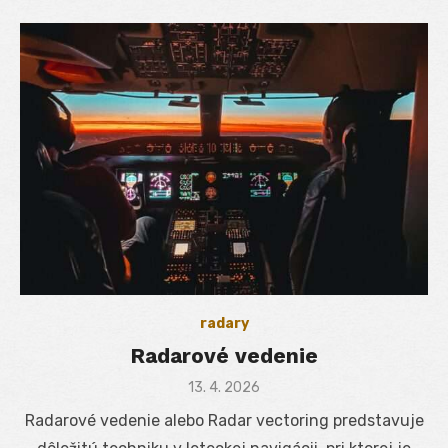
radary
Radarové vedenie
Posted
13. 4. 2026
on
Radarové vedenie alebo Radar vectoring predstavuje