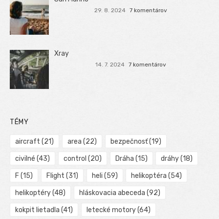
29. 8. 2024
7 komentárov
Xray
14. 7. 2024
7 komentárov
TÉMY
aircraft
(21)
area
(22)
bezpečnosť
(19)
civilné
(43)
control
(20)
Dráha
(15)
dráhy
(18)
F
(15)
Flight
(31)
heli
(59)
helikoptéra
(54)
helikoptéry
(48)
hláskovacia abeceda
(92)
kokpit lietadla
(41)
letecké motory
(64)