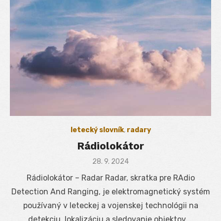
letecký slovník
,
radary
Rádiolokátor
Posted
28. 9. 2024
on
Rádiolokátor – Radar Radar, skratka pre RAdio
Detection And Ranging, je elektromagnetický systém
používaný v leteckej a vojenskej technológii na
detekciu, lokalizáciu a sledovanie objektov …