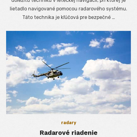
dôležitú techniku v leteckej navigácii, pri ktorej je
lietadlo navigované pomocou radarového systému.
Táto technika je kľúčová pre bezpečné …
radary
Radarové riadenie