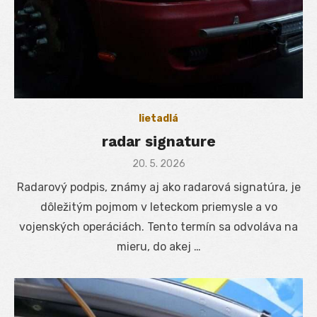
lietadlá
radar signature
Posted
20. 5. 2026
on
Radarový podpis, známy aj ako radarová signatúra, je
dôležitým pojmom v leteckom priemysle a vo
vojenských operáciách. Tento termín sa odvoláva na
mieru, do akej …