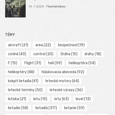
14. 7. 2024
7 komentárov
TÉMY
aircraft
(21)
area
(22)
bezpečnosť
(19)
civilné
(43)
control
(20)
Dráha
(15)
dráhy
(18)
F
(15)
Flight
(31)
heli
(59)
helikoptéra
(54)
helikoptéry
(48)
hláskovacia abeceda
(92)
kokpit lietadla
(41)
letecké motory
(64)
letecké termíny
(50)
letecké výrazy
(36)
letiska
(21)
letu
(15)
lety
(63)
level
(13)
lietadlo
(58)
lietadlá
(317)
lietanie
(59)