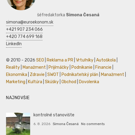
šéfredaktorka
Simona Česaná
simona@euroekonom.sk
+421 907 234 066
+420 774 699 168
LinkedIn
© 2010 - 2026
SEO
|
Reklama a PR
|
Vrtuľníky
|
Autoškola
|
Reality
|
Manažment
|
Prijímáčky
|
Podnikanie
|
Financie
|
Ekonomika
|
Zdravie
|
SWOT
|
Podnikateľský plán
|
Manažment
|
Marketing
|
Kultúra
|
Skúšky
|
Obchod
|
Dovolenka
NAJNOVŠIE
kontrolné stanovište
6. 8. 2026
Simona Česaná
No comments