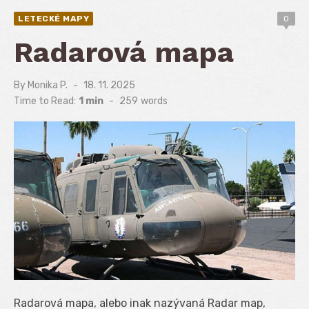
LETECKÉ MAPY
0
Radarová mapa
By
Monika P.
Posted
18. 11. 2025
on
Time to Read:
1 min
-
259
words
Radarová mapa, alebo inak nazývaná Radar map,