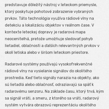
predstavuje dôležitý nástroj v leteckom priemysle,
ktorý poskytuje pohotové zobrazenie vybraných
prvkov. Táto technológia využíva rádiové vlny na
detekciu a lokalizáciu objektov v reálnom čase. V
kontexte leteckej dopravy je radarová mapa
neoceniteľná, pretože umožňuje sledovať pohyb
lietadiel, oblačnosti a ďalších relevantných prvkov v
okolí letiska alebo v širšom leteckom priestore.
Radarové systémy používajú vysokofrekvenčné
rádiové vlny na vysielanie signálov do okolitého
prostredia. Keď tieto signály narazia na objekty, ako
sú lietadlá alebo oblačnosť, odraziavajú sa späť k
radarovému senzoru. Na základe času, ktorý trvá, kým
sa signál vráti, a smeru, z ktorého sa vráti, radarový
systém vytvára obrazovú reprezentáciu okolitého