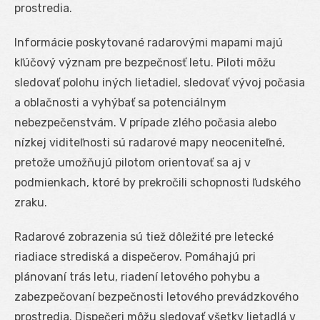
prostredia.
Informácie poskytované radarovými mapami majú
kľúčový význam pre bezpečnosť letu. Piloti môžu
sledovať polohu iných lietadiel, sledovať vývoj počasia
a oblačnosti a vyhýbať sa potenciálnym
nebezpečenstvám. V prípade zlého počasia alebo
nízkej viditeľnosti sú radarové mapy neoceniteľné,
pretože umožňujú pilotom orientovať sa aj v
podmienkach, ktoré by prekročili schopnosti ľudského
zraku.
Radarové zobrazenia sú tiež dôležité pre letecké
riadiace strediská a dispečerov. Pomáhajú pri
plánovaní trás letu, riadení letového pohybu a
zabezpečovaní bezpečnosti letového prevádzkového
prostredia. Dispečeri môžu sledovať všetky lietadlá v