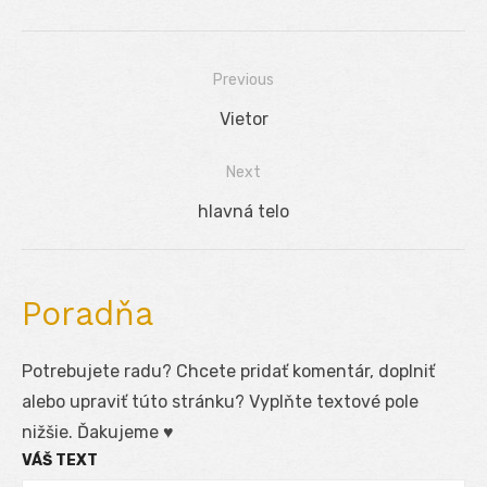
Previous
Navigácia
Previous
Vietor
v
post:
Next
článku
Next
hlavná telo
post:
Poradňa
Potrebujete radu? Chcete pridať komentár, doplniť
alebo upraviť túto stránku? Vyplňte textové pole
nižšie. Ďakujeme ♥
VÁŠ TEXT