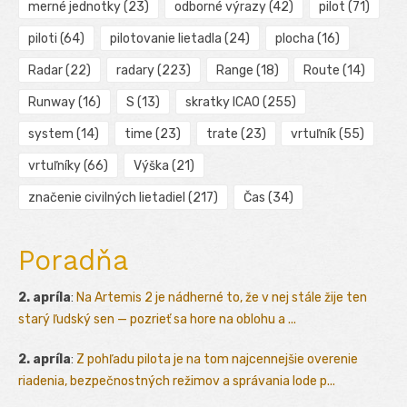
merné jednotky
(23)
odborné výrazy
(42)
pilot
(71)
piloti
(64)
pilotovanie lietadla
(24)
plocha
(16)
Radar
(22)
radary
(223)
Range
(18)
Route
(14)
Runway
(16)
S
(13)
skratky ICAO
(255)
system
(14)
time
(23)
trate
(23)
vrtuľník
(55)
vrtuľníky
(66)
Výška
(21)
značenie civilných lietadiel
(217)
Čas
(34)
Poradňa
2. apríla
:
Na Artemis 2 je nádherné to, že v nej stále žije ten
starý ľudský sen — pozrieť sa hore na oblohu a ...
2. apríla
:
Z pohľadu pilota je na tom najcennejšie overenie
riadenia, bezpečnostných režimov a správania lode p...