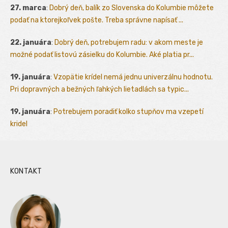
27. marca
:
Dobrý deň, balík zo Slovenska do Kolumbie môžete
podať na ktorejkoľvek pošte. Treba správne napísať ...
22. januára
:
Dobrý deň, potrebujem radu: v akom meste je
možné podať listovú zásielku do Kolumbie. Aké platia pr...
19. januára
:
Vzopätie krídel nemá jednu univerzálnu hodnotu.
Pri dopravných a bežných ľahkých lietadlách sa typic...
19. januára
:
Potrebujem poradiť kolko stupňov ma vzepetí
kridel
KONTAKT