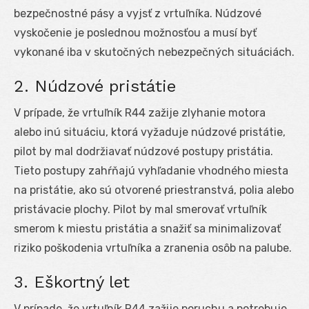
bezpečnostné pásy a vyjsť z vrtuľníka. Núdzové
vyskočenie je poslednou možnosťou a musí byť
vykonané iba v skutočných nebezpečných situáciách.
2. Núdzové pristátie
V prípade, že vrtuľník R44 zažije zlyhanie motora
alebo inú situáciu, ktorá vyžaduje núdzové pristátie,
pilot by mal dodržiavať núdzové postupy pristátia.
Tieto postupy zahŕňajú vyhľadanie vhodného miesta
na pristátie, ako sú otvorené priestranstvá, polia alebo
pristávacie plochy. Pilot by mal smerovať vrtuľník
smerom k miestu pristátia a snažiť sa minimalizovať
riziko poškodenia vrtuľníka a zranenia osôb na palube.
3. Eškortný let
V prípade, že vrtuľník R44 zažije poruchu a potrebuje