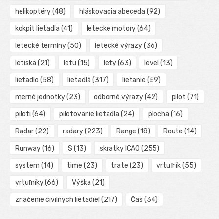
helikoptéry
(48)
hláskovacia abeceda
(92)
kokpit lietadla
(41)
letecké motory
(64)
letecké termíny
(50)
letecké výrazy
(36)
letiska
(21)
letu
(15)
lety
(63)
level
(13)
lietadlo
(58)
lietadlá
(317)
lietanie
(59)
merné jednotky
(23)
odborné výrazy
(42)
pilot
(71)
piloti
(64)
pilotovanie lietadla
(24)
plocha
(16)
Radar
(22)
radary
(223)
Range
(18)
Route
(14)
Runway
(16)
S
(13)
skratky ICAO
(255)
system
(14)
time
(23)
trate
(23)
vrtuľník
(55)
vrtuľníky
(66)
Výška
(21)
značenie civilných lietadiel
(217)
Čas
(34)