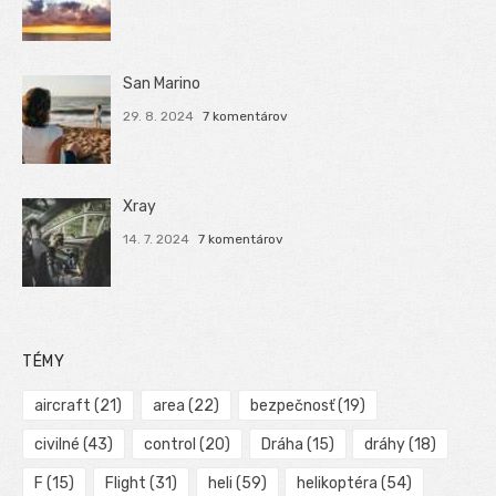
San Marino
29. 8. 2024
7 komentárov
Xray
14. 7. 2024
7 komentárov
TÉMY
aircraft
(21)
area
(22)
bezpečnosť
(19)
civilné
(43)
control
(20)
Dráha
(15)
dráhy
(18)
F
(15)
Flight
(31)
heli
(59)
helikoptéra
(54)