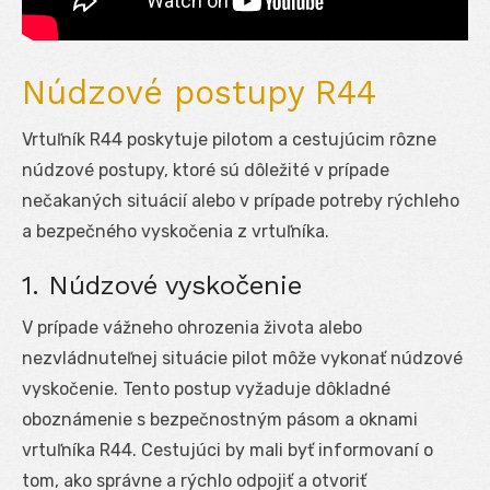
Núdzové postupy R44
Vrtuľník R44 poskytuje pilotom a cestujúcim rôzne
núdzové postupy, ktoré sú dôležité v prípade
nečakaných situácií alebo v prípade potreby rýchleho
a bezpečného vyskočenia z vrtuľníka.
1. Núdzové vyskočenie
V prípade vážneho ohrozenia života alebo
nezvládnuteľnej situácie pilot môže vykonať núdzové
vyskočenie. Tento postup vyžaduje dôkladné
oboznámenie s bezpečnostným pásom a oknami
vrtuľníka R44. Cestujúci by mali byť informovaní o
tom, ako správne a rýchlo odpojiť a otvoriť