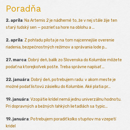
Poradňa
2. apríla
:
Na Artemis 2 je nádherné to, že v nej stále žije ten
starý ľudský sen — pozrieť sa hore na oblohu a ...
2. apríla
:
Z pohľadu pilota je na tom najcennejšie overenie
riadenia, bezpečnostných režimov a správania lode p...
27. marca
:
Dobrý deň, balík zo Slovenska do Kolumbie môžete
podať na ktorejkoľvek pošte. Treba správne napísať ...
22. januára
:
Dobrý deň, potrebujem radu: v akom meste je
možné podať listovú zásielku do Kolumbie. Aké platia pr...
19. januára
:
Vzopätie krídel nemá jednu univerzálnu hodnotu.
Pri dopravných a bežných ľahkých lietadlách sa typic...
19. januára
:
Potrebujem poradiť kolko stupňov ma vzepetí
kridel