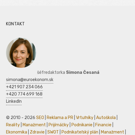
KONTAKT
šéfredaktorka
Simona Česaná
simona@euroekonom.sk
+421 907 234 066
+420 774 699 168
LinkedIn
© 2010 - 2026
SEO
|
Reklama a PR
|
Vrtuľníky
|
Autoškola
|
Reality
|
Manažment
|
Prijímáčky
|
Podnikanie
|
Financie
|
Ekonomika
|
Zdravie
|
SWOT
|
Podnikateľský plán
|
Manažment
|