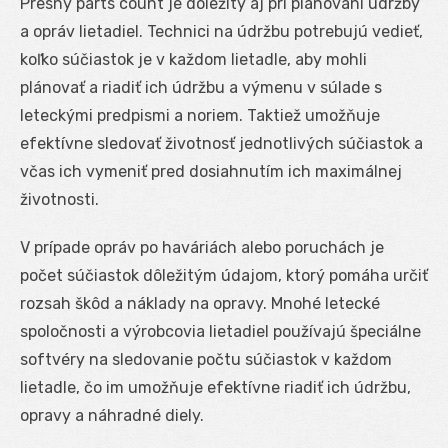
Presný parts count je dôležitý aj pri plánovaní údržby
a opráv lietadiel. Technici na údržbu potrebujú vedieť,
koľko súčiastok je v každom lietadle, aby mohli
plánovať a riadiť ich údržbu a výmenu v súlade s
leteckými predpismi a noriem. Taktiež umožňuje
efektívne sledovať životnosť jednotlivých súčiastok a
včas ich vymeniť pred dosiahnutím ich maximálnej
životnosti.
V prípade opráv po haváriách alebo poruchách je
počet súčiastok dôležitým údajom, ktorý pomáha určiť
rozsah škôd a náklady na opravy. Mnohé letecké
spoločnosti a výrobcovia lietadiel používajú špeciálne
softvéry na sledovanie počtu súčiastok v každom
lietadle, čo im umožňuje efektívne riadiť ich údržbu,
opravy a náhradné diely.