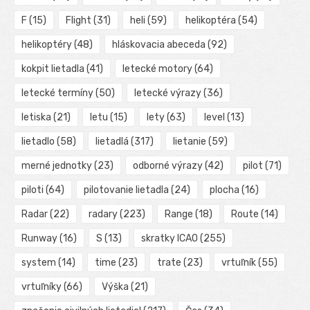
F
(15)
Flight
(31)
heli
(59)
helikoptéra
(54)
helikoptéry
(48)
hláskovacia abeceda
(92)
kokpit lietadla
(41)
letecké motory
(64)
letecké termíny
(50)
letecké výrazy
(36)
letiska
(21)
letu
(15)
lety
(63)
level
(13)
lietadlo
(58)
lietadlá
(317)
lietanie
(59)
merné jednotky
(23)
odborné výrazy
(42)
pilot
(71)
piloti
(64)
pilotovanie lietadla
(24)
plocha
(16)
Radar
(22)
radary
(223)
Range
(18)
Route
(14)
Runway
(16)
S
(13)
skratky ICAO
(255)
system
(14)
time
(23)
trate
(23)
vrtuľník
(55)
vrtuľníky
(66)
Výška
(21)