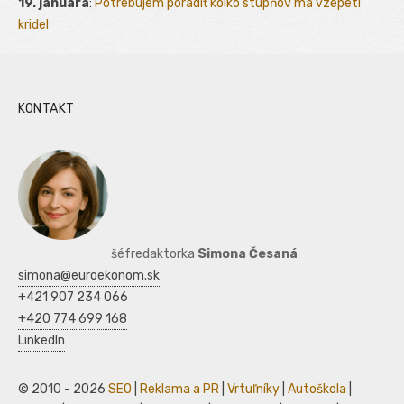
19. januára
:
Potrebujem poradiť kolko stupňov ma vzepetí
kridel
KONTAKT
šéfredaktorka
Simona Česaná
simona@euroekonom.sk
+421 907 234 066
+420 774 699 168
LinkedIn
© 2010 - 2026
SEO
|
Reklama a PR
|
Vrtuľníky
|
Autoškola
|