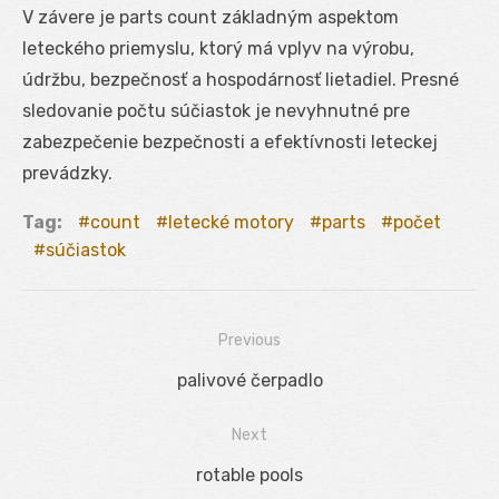
V závere je parts count základným aspektom
leteckého priemyslu, ktorý má vplyv na výrobu,
údržbu, bezpečnosť a hospodárnosť lietadiel. Presné
sledovanie počtu súčiastok je nevyhnutné pre
zabezpečenie bezpečnosti a efektívnosti leteckej
prevádzky.
Tag:
count
letecké motory
parts
počet
súčiastok
Previous
Navigácia
Previous
palivové čerpadlo
v
post:
Next
článku
Next
rotable pools