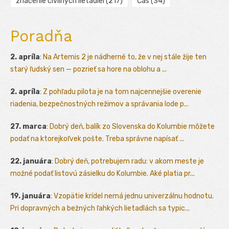
značenie civilných lietadiel
(217)
Čas
(34)
Poradňa
2. apríla
:
Na Artemis 2 je nádherné to, že v nej stále žije ten
starý ľudský sen — pozrieť sa hore na oblohu a ...
2. apríla
:
Z pohľadu pilota je na tom najcennejšie overenie
riadenia, bezpečnostných režimov a správania lode p...
27. marca
:
Dobrý deň, balík zo Slovenska do Kolumbie môžete
podať na ktorejkoľvek pošte. Treba správne napísať ...
22. januára
:
Dobrý deň, potrebujem radu: v akom meste je
možné podať listovú zásielku do Kolumbie. Aké platia pr...
19. januára
:
Vzopätie krídel nemá jednu univerzálnu hodnotu.
Pri dopravných a bežných ľahkých lietadlách sa typic...