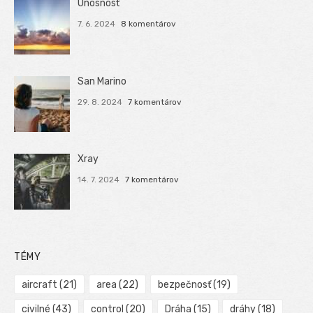
Únosnosť
7. 6. 2024
8 komentárov
San Marino
29. 8. 2024
7 komentárov
Xray
14. 7. 2024
7 komentárov
TÉMY
aircraft
(21)
area
(22)
bezpečnosť
(19)
civilné
(43)
control
(20)
Dráha
(15)
dráhy
(18)