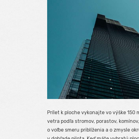
Prílet k ploche vykonajte vo výške 150 m
vetra podľa stromov, porastov, komínov
o voľbe smeru priblíženia a o zmysle ok
v dohľade pilota. Keď máte vybratú ploc