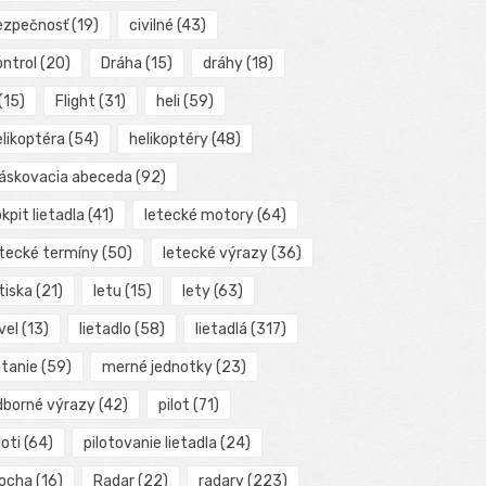
ezpečnosť
(19)
civilné
(43)
ontrol
(20)
Dráha
(15)
dráhy
(18)
(15)
Flight
(31)
heli
(59)
elikoptéra
(54)
helikoptéry
(48)
láskovacia abeceda
(92)
kpit lietadla
(41)
letecké motory
(64)
etecké termíny
(50)
letecké výrazy
(36)
tiska
(21)
letu
(15)
lety
(63)
vel
(13)
lietadlo
(58)
lietadlá
(317)
etanie
(59)
merné jednotky
(23)
dborné výrazy
(42)
pilot
(71)
loti
(64)
pilotovanie lietadla
(24)
locha
(16)
Radar
(22)
radary
(223)