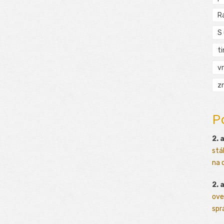
R
S
t
vr
zn
P
2. 
stá
na o
2. 
ove
sprá