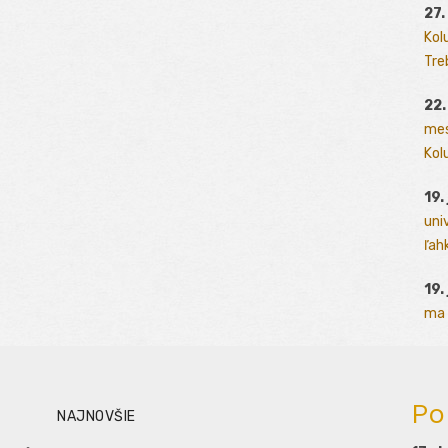
27.
Kol
Tre
22.
mes
Kolu
19.
uni
ľah
19.
ma 
Po
NAJNOVŠIE