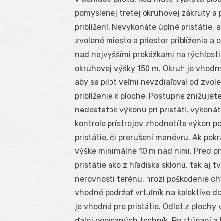
pomyslenej tretej okruhovej zákruty a 
priblížení. Nevykonáte úplné pristátie, a
zvolené miesto a priestor priblíženia a
nad najvyššími prekážkami na rýchlost
okruhovej výšky 150 m. Okruh je vhodný 
aby sa pilot veľmi nevzdiaľoval od zvol
priblíženie k ploche. Postupne znižujet
nedostatok výkonu pri pristátí, vykoná
kontrole prístrojov zhodnotíte výkon p
pristátie, či prerušení manévru. Ak pokr
výške minimálne 10 m nad nimi. Pred pr
pristátie ako z hľadiska sklonu, tak aj t
nerovnosti terénu, hrozí poškodenie ch
vhodné podržať vrtuľník na kolektíve d
je vhodná pre pristátie. Odlet z ploc
ďalej popísaných techník. Po stúpaní a