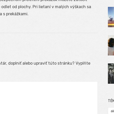
dlet od plochy. Pri lietaní v malých výškach sa
a s prekážkami.
ár, doplniť alebo upraviť túto stránku? Vyplňte
TÉ
ai