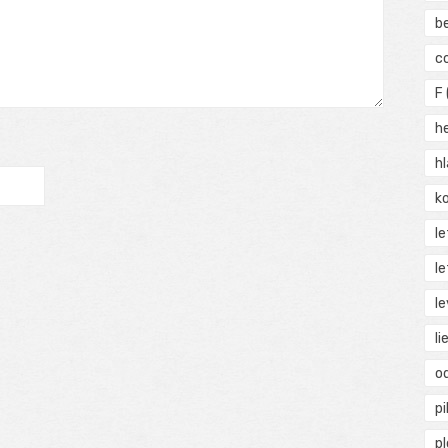
b
c
F
h
h
ko
l
le
le
li
o
pi
p