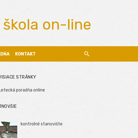
 škola on-line
ADŇA
KONTAKT
VISIACE STRÁNKY
Letecká poradňa online
JNOVŠIE
kontrolné stanovište