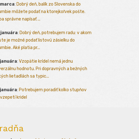
 marca
:
Dobrý deň, balík zo Slovenska do
umbie môžete podať na ktorejkoľvek pošte.
ba správne napísať ...
 januára
:
Dobrý deň, potrebujem radu: v akom
te je možné podať listovú zásielku do
mbie. Aké platia pr...
 januára
:
Vzopätie krídel nemá jednu
verzálnu hodnotu. Pri dopravných a bežných
kých lietadlách sa typic...
 januára
:
Potrebujem poradiť kolko stupňov
vzepetí kridel
radňa