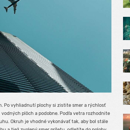
. Po vyhliadnutí plochy si zistite smer a rýchlosť
, vodných plôch a podobne. Podľa vetra rozhodnite
ruhu. Okruh je vhodné vykonávať tak, aby bol stále
hu a tiež zvolený smer príletu, odletíte do polohy