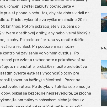
po ukončení štvrtej zákruty pokračujete v
le prielet ponad plochu tak, aby ste dobre videli na
 odletu. Prielet vykonáte vo výške minimálne 20 m
i 60 km/hod. Potom pokračujete v stúpaní do
v tvare dostihovej dráhy, aby nebol veľmi široký a
enej plochy. Po preletení okruhu vykonáte ďalšie
e výšku a rýchlosť. Pri podozrení na možný
NA
te kontrolné zavisenie vo voľnom ovzduší. Po
otrebný pre vzlet a rozhodnete o pokračovaní na
ačujete na pristátie, prekážky musíte preletieť vo
istátím overíte ešte raz vhodnosť plochy pre
vrdosti (pozor na bažiny) a členitosti. Pozor na
vostového rotora. Po dotyku vrtuľníka so zemou je
o doby, pokiaľ sa bezpečne nepresvedčíte, že plocha
hy vykonajte normálnym spôsobom alebo jednou z
 bezpečnom preletení prekážok môžete zatočiť