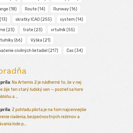
ange
(18)
Route
(14)
Runway
(16)
(13)
skratky ICAO
(255)
system
(14)
ime
(23)
trate
(23)
vrtuľník
(55)
tuľníky
(66)
Výška
(21)
ačenie civilných lietadiel
(217)
Čas
(34)
oradňa
apríla
:
Na Artemis 2 je nádherné to, že v nej
le žije ten starý ľudský sen — pozrieť sa hore
blohu a ...
apríla
:
Z pohľadu pilota je na tom najcennejšie
renie riadenia, bezpečnostných režimov a
vania lode p...