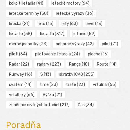
kokpit lietadla
(41)
letecké motory
(64)
letecké termíny
(50)
letecké výrazy
(36)
letiska
(21)
letu
(15)
lety
(63)
level
(13)
lietadlo
(58)
lietadlá
(317)
lietanie
(59)
merné jednotky
(23)
odborné výrazy
(42)
pilot
(71)
piloti
(64)
pilotovanie lietadla
(24)
plocha
(16)
Radar
(22)
radary
(223)
Range
(18)
Route
(14)
Runway
(16)
S
(13)
skratky ICAO
(255)
system
(14)
time
(23)
trate
(23)
vrtuľník
(55)
vrtuľníky
(66)
Výška
(21)
značenie civilných lietadiel
(217)
Čas
(34)
Poradňa