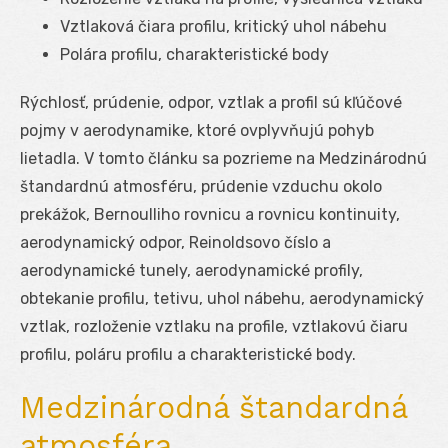
Vztlaková čiara profilu, kritický uhol nábehu
Polára profilu, charakteristické body
Rýchlosť, prúdenie, odpor, vztlak a profil sú kľúčové
pojmy v aerodynamike, ktoré ovplyvňujú pohyb
lietadla. V tomto článku sa pozrieme na Medzinárodnú
štandardnú atmosféru, prúdenie vzduchu okolo
prekážok, Bernoulliho rovnicu a rovnicu kontinuity,
aerodynamický odpor, Reinoldsovo číslo a
aerodynamické tunely, aerodynamické profily,
obtekanie profilu, tetivu, uhol nábehu, aerodynamický
vztlak, rozloženie vztlaku na profile, vztlakovú čiaru
profilu, poláru profilu a charakteristické body.
Medzinárodná štandardná
atmosféra