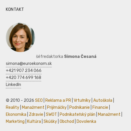
KONTAKT
šéfredaktorka
Simona Česaná
simona@euroekonom.sk
+421 907 234 066
+420 774 699 168
LinkedIn
© 2010 - 2026
SEO
|
Reklama a PR
|
Vrtuľníky
|
Autoškola
|
Reality
|
Manažment
|
Prijímáčky
|
Podnikanie
|
Financie
|
Ekonomika
|
Zdravie
|
SWOT
|
Podnikateľský plán
|
Manažment
|
Marketing
|
Kultúra
|
Skúšky
|
Obchod
|
Dovolenka