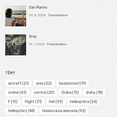
San Marino
29. 8. 2024
7 komentárov
Xray
14. 7. 2024
7 komentárov
TÉMY
aircraft
(21)
area
(22)
bezpečnosť
(19)
civilné
(43)
control
(20)
Dráha
(15)
dráhy
(18)
F
(15)
Flight
(31)
heli
(59)
helikoptéra
(54)
helikoptéry
(48)
hláskovacia abeceda
(92)