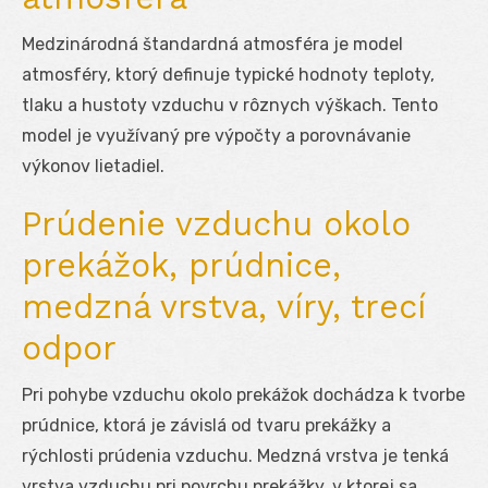
Medzinárodná štandardná atmosféra je model
atmosféry, ktorý definuje typické hodnoty teploty,
tlaku a hustoty vzduchu v rôznych výškach. Tento
model je využívaný pre výpočty a porovnávanie
výkonov lietadiel.
Prúdenie vzduchu okolo
prekážok, prúdnice,
medzná vrstva, víry, trecí
odpor
Pri pohybe vzduchu okolo prekážok dochádza k tvorbe
prúdnice, ktorá je závislá od tvaru prekážky a
rýchlosti prúdenia vzduchu. Medzná vrstva je tenká
vrstva vzduchu pri povrchu prekážky, v ktorej sa