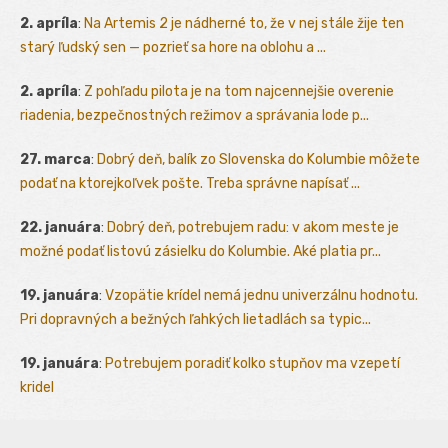
2. apríla
:
Na Artemis 2 je nádherné to, že v nej stále žije ten
starý ľudský sen — pozrieť sa hore na oblohu a ...
2. apríla
:
Z pohľadu pilota je na tom najcennejšie overenie
riadenia, bezpečnostných režimov a správania lode p...
27. marca
:
Dobrý deň, balík zo Slovenska do Kolumbie môžete
podať na ktorejkoľvek pošte. Treba správne napísať ...
22. januára
:
Dobrý deň, potrebujem radu: v akom meste je
možné podať listovú zásielku do Kolumbie. Aké platia pr...
19. januára
:
Vzopätie krídel nemá jednu univerzálnu hodnotu.
Pri dopravných a bežných ľahkých lietadlách sa typic...
19. januára
:
Potrebujem poradiť kolko stupňov ma vzepetí
kridel