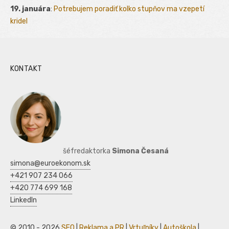
19. januára
:
Potrebujem poradiť kolko stupňov ma vzepetí
kridel
KONTAKT
šéfredaktorka
Simona Česaná
simona@euroekonom.sk
+421 907 234 066
+420 774 699 168
LinkedIn
© 2010 - 2026
SEO
|
Reklama a PR
|
Vrtuľníky
|
Autoškola
|