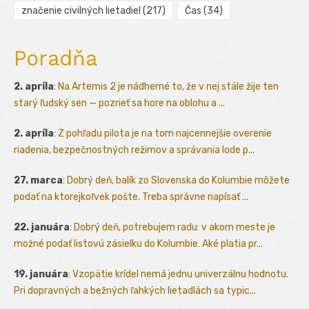
značenie civilných lietadiel
(217)
Čas
(34)
Poradňa
2. apríla
:
Na Artemis 2 je nádherné to, že v nej stále žije ten
starý ľudský sen — pozrieť sa hore na oblohu a ...
2. apríla
:
Z pohľadu pilota je na tom najcennejšie overenie
riadenia, bezpečnostných režimov a správania lode p...
27. marca
:
Dobrý deň, balík zo Slovenska do Kolumbie môžete
podať na ktorejkoľvek pošte. Treba správne napísať ...
22. januára
:
Dobrý deň, potrebujem radu: v akom meste je
možné podať listovú zásielku do Kolumbie. Aké platia pr...
19. januára
:
Vzopätie krídel nemá jednu univerzálnu hodnotu.
Pri dopravných a bežných ľahkých lietadlách sa typic...