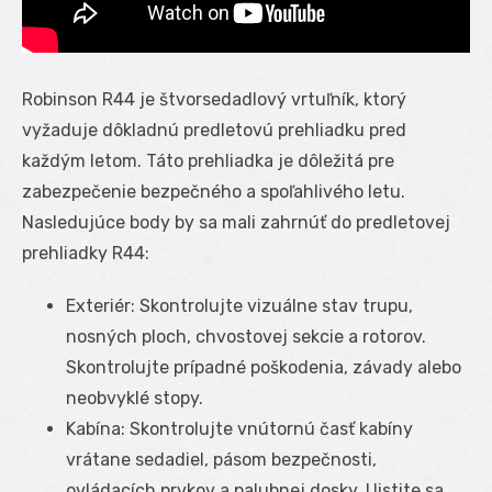
Robinson R44 je štvorsedadlový vrtuľník, ktorý
vyžaduje dôkladnú predletovú prehliadku pred
každým letom. Táto prehliadka je dôležitá pre
zabezpečenie bezpečného a spoľahlivého letu.
Nasledujúce body by sa mali zahrnúť do predletovej
prehliadky R44:
Exteriér: Skontrolujte vizuálne stav trupu,
nosných ploch, chvostovej sekcie a rotorov.
Skontrolujte prípadné poškodenia, závady alebo
neobvyklé stopy.
Kabína: Skontrolujte vnútornú časť kabíny
vrátane sedadiel, pásom bezpečnosti,
ovládacích prvkov a palubnej dosky. Uistite sa,