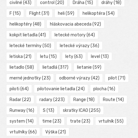
civilné
(43)
control
(20)
Dráha
(15)
dráhy
(18)
F
(15)
Flight
(31)
heli
(59)
helikoptéra
(54)
helikoptéry
(48)
hláskovacia abeceda
(92)
kokpit lietadla
(41)
letecké motory
(64)
letecké termíny
(50)
letecké výrazy
(36)
letiska
(21)
letu
(15)
lety
(63)
level
(13)
lietadlo
(58)
lietadlá
(317)
lietanie
(59)
merné jednotky
(23)
odborné výrazy
(42)
pilot
(71)
piloti
(64)
pilotovanie lietadla
(24)
plocha
(16)
Radar
(22)
radary
(223)
Range
(18)
Route
(14)
Runway
(16)
S
(13)
skratky ICAO
(255)
system
(14)
time
(23)
trate
(23)
vrtuľník
(55)
vrtuľníky
(66)
Výška
(21)