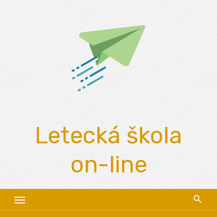
Skip
to
content
Letecká škola
on-line