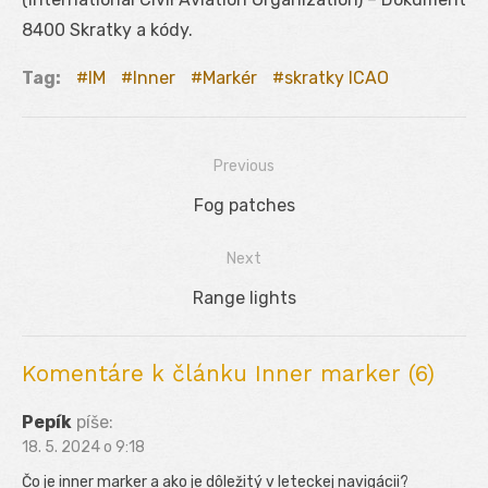
8400 Skratky a kódy.
Tag:
IM
Inner
Markér
skratky ICAO
Previous
Navigácia
Previous
Fog patches
v
post:
Next
článku
Next
Range lights
post:
Komentáre k článku Inner marker (6)
Pepík
píše:
18. 5. 2024 o 9:18
Čo je inner marker a ako je dôležitý v leteckej navigácii?