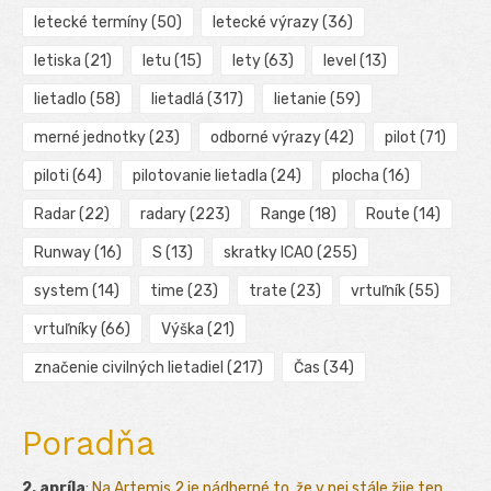
letecké termíny
(50)
letecké výrazy
(36)
letiska
(21)
letu
(15)
lety
(63)
level
(13)
lietadlo
(58)
lietadlá
(317)
lietanie
(59)
merné jednotky
(23)
odborné výrazy
(42)
pilot
(71)
piloti
(64)
pilotovanie lietadla
(24)
plocha
(16)
Radar
(22)
radary
(223)
Range
(18)
Route
(14)
Runway
(16)
S
(13)
skratky ICAO
(255)
system
(14)
time
(23)
trate
(23)
vrtuľník
(55)
vrtuľníky
(66)
Výška
(21)
značenie civilných lietadiel
(217)
Čas
(34)
Poradňa
2. apríla
:
Na Artemis 2 je nádherné to, že v nej stále žije ten