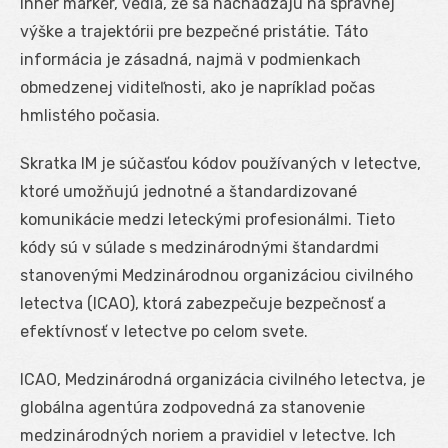
Inner marker, vedia, že sa nachádzajú na správnej
výške a trajektórii pre bezpečné pristátie. Táto
informácia je zásadná, najmä v podmienkach
obmedzenej viditeľnosti, ako je napríklad počas
hmlistého počasia.
Skratka IM je súčasťou kódov používaných v letectve,
ktoré umožňujú jednotné a štandardizované
komunikácie medzi leteckými profesionálmi. Tieto
kódy sú v súlade s medzinárodnými štandardmi
stanovenými Medzinárodnou organizáciou civilného
letectva (ICAO), ktorá zabezpečuje bezpečnosť a
efektívnosť v letectve po celom svete.
ICAO, Medzinárodná organizácia civilného letectva, je
globálna agentúra zodpovedná za stanovenie
medzinárodných noriem a pravidiel v letectve. Ich