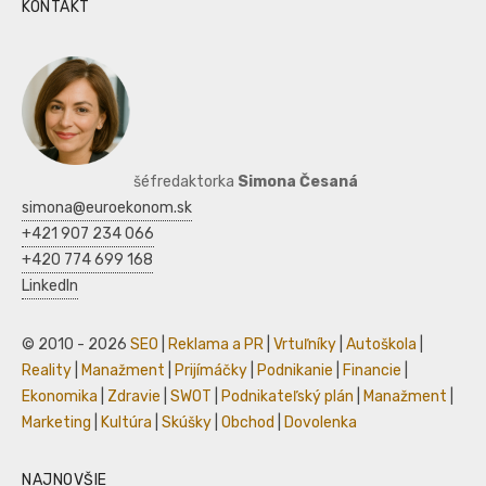
KONTAKT
šéfredaktorka
Simona Česaná
simona@euroekonom.sk
+421 907 234 066
+420 774 699 168
LinkedIn
© 2010 - 2026
SEO
|
Reklama a PR
|
Vrtuľníky
|
Autoškola
|
Reality
|
Manažment
|
Prijímáčky
|
Podnikanie
|
Financie
|
Ekonomika
|
Zdravie
|
SWOT
|
Podnikateľský plán
|
Manažment
|
Marketing
|
Kultúra
|
Skúšky
|
Obchod
|
Dovolenka
NAJNOVŠIE