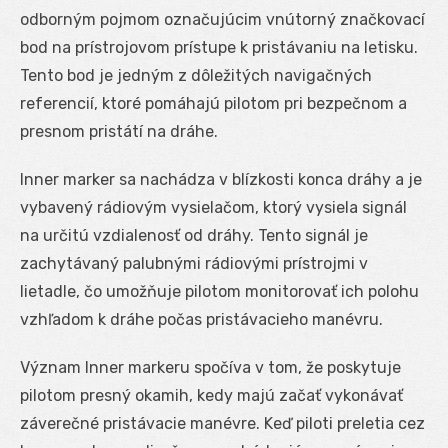
odborným pojmom označujúcim vnútorný značkovací
bod na prístrojovom prístupe k pristávaniu na letisku.
Tento bod je jedným z dôležitých navigačných
referencií, ktoré pomáhajú pilotom pri bezpečnom a
presnom pristátí na dráhe.
Inner marker sa nachádza v blízkosti konca dráhy a je
vybavený rádiovým vysielačom, ktorý vysiela signál
na určitú vzdialenosť od dráhy. Tento signál je
zachytávaný palubnými rádiovými prístrojmi v
lietadle, čo umožňuje pilotom monitorovať ich polohu
vzhľadom k dráhe počas pristávacieho manévru.
Význam Inner markeru spočíva v tom, že poskytuje
pilotom presný okamih, kedy majú začať vykonávať
záverečné pristávacie manévre. Keď piloti preletia cez