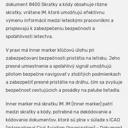
dokument 8400 Skratky a kódy obsahuje rôzne
skratky, vrátane IM, ktoré umožňujú efektívnu
výmenu informácií medzi leteckými pracovníkmi a
prispievajú k zabezpečeniu bezpečnosti a
spoľahlivosti letectva.
V praxi má Inner marker kľúčovú úlohu pri
zabezpečovaní bezpečnosti pristátia na letisku. Jeho
presné umiestnenie a spoľahlivý signál umožňujú
pilotom bezpečne navigovať v zložitých podmienkach
a zabezpečiť presné pristátie na dráhu, čím sa zvyšuje
bezpečnosť cestujúcich a posádky na palube lietadla.
Inner marker má skratku IM. IM (Inner marker) patrí
medzi skratky a kódy, potrebné na dekódovanie a
kódovanie dokumentov, ktoré sú plne v súlade s ICAO
(International Civil Aviation Organization) – Dokument