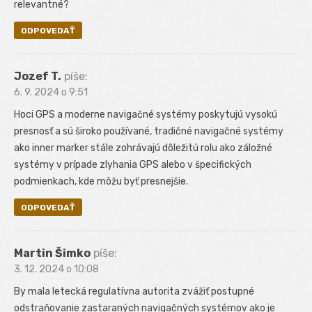
relevantné?
ODPOVEDAŤ
Jozef T.
píše:
6. 9. 2024 o 9:51
Hoci GPS a moderne navigačné systémy poskytujú vysokú
presnosť a sú široko používané, tradičné navigačné systémy
ako inner marker stále zohrávajú dôležitú rolu ako záložné
systémy v prípade zlyhania GPS alebo v špecifických
podmienkach, kde môžu byť presnejšie.
ODPOVEDAŤ
Martin Šimko
píše:
3. 12. 2024 o 10:08
By mala letecká regulatívna autorita zvážiť postupné
odstraňovanie zastaraných navigačných systémov ako je