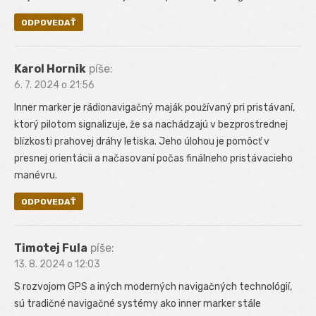
ODPOVEDAŤ
Karol Hornik
píše:
6. 7. 2024 o 21:56
Inner marker je rádionavigačný maják používaný pri pristávaní,
ktorý pilotom signalizuje, že sa nachádzajú v bezprostrednej
blízkosti prahovej dráhy letiska. Jeho úlohou je pomôcť v
presnej orientácii a načasovaní počas finálneho pristávacieho
manévru.
ODPOVEDAŤ
Timotej Fula
píše:
13. 8. 2024 o 12:03
S rozvojom GPS a iných moderných navigačných technológií,
sú tradičné navigačné systémy ako inner marker stále