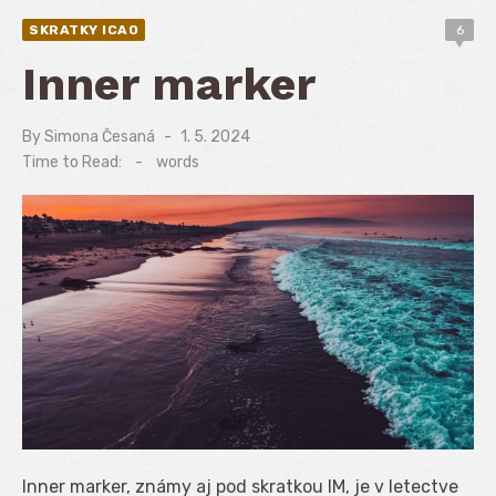
SKRATKY ICAO
6
Inner marker
By
Simona Česaná
Posted
1. 5. 2024
on
Time to Read:
-
words
Inner marker, známy aj pod skratkou IM, je v letectve