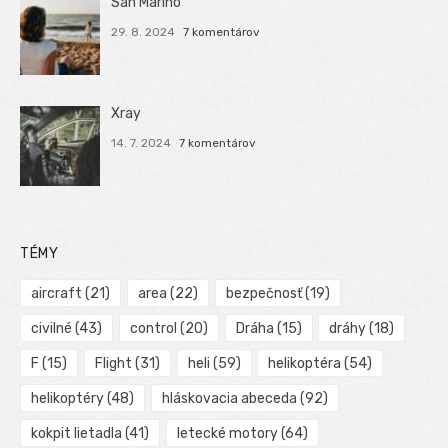
San Marino
29. 8. 2024
7 komentárov
Xray
14. 7. 2024
7 komentárov
TÉMY
aircraft
(21)
area
(22)
bezpečnosť
(19)
civilné
(43)
control
(20)
Dráha
(15)
dráhy
(18)
F
(15)
Flight
(31)
heli
(59)
helikoptéra
(54)
helikoptéry
(48)
hláskovacia abeceda
(92)
kokpit lietadla
(41)
letecké motory
(64)