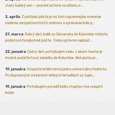
starý ľudský sen — pozrieť sa hore na oblohu a ...
2. apríla
:
Z pohľadu pilota je na tom najcennejšie overenie
riadenia, bezpečnostných režimov a správania lode p...
27. marca
:
Dobrý deň, balík zo Slovenska do Kolumbie môžete
podať na ktorejkoľvek pošte. Treba správne napísať ...
22. januára
:
Dobrý deň, potrebujem radu: v akom meste je
možné podať listovú zásielku do Kolumbie. Aké platia pr...
19. januára
:
Vzopätie krídel nemá jednu univerzálnu hodnotu.
Pri dopravných a bežných ľahkých lietadlách sa typic...
19. januára
:
Potrebujem poradiť kolko stupňov ma vzepetí
kridel