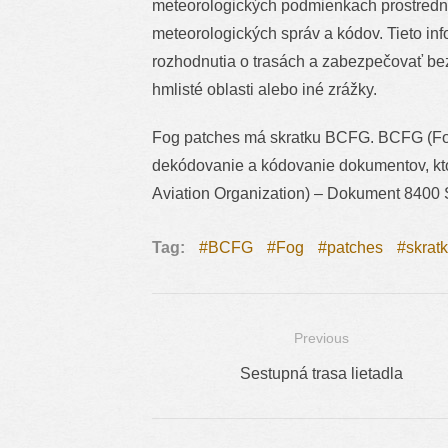
meteorologických podmienkach prostrední
meteorologických správ a kódov. Tieto inf
rozhodnutia o trasách a zabezpečovať bez
hmlisté oblasti alebo iné zrážky.
Fog patches má skratku BCFG. BCFG (Fog 
dekódovanie a kódovanie dokumentov, ktor
Aviation Organization) – Dokument 8400 S
Tag:
BCFG
Fog
patches
skrat
Previous
Navigácia
Previous
Sestupná trasa lietadla
v
post:
článku