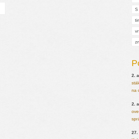
S
t
vr
zn
P
2. a
stá
na 
2. a
ove
spr
27.