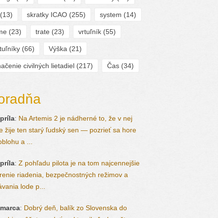
(13)
skratky ICAO
(255)
system
(14)
ime
(23)
trate
(23)
vrtuľník
(55)
tuľníky
(66)
Výška
(21)
ačenie civilných lietadiel
(217)
Čas
(34)
oradňa
príla
:
Na Artemis 2 je nádherné to, že v nej
le žije ten starý ľudský sen — pozrieť sa hore
oblohu a ...
príla
:
Z pohľadu pilota je na tom najcennejšie
renie riadenia, bezpečnostných režimov a
ávania lode p...
 marca
:
Dobrý deň, balík zo Slovenska do