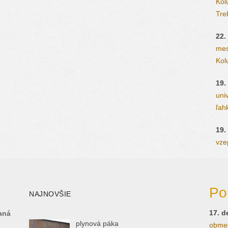
Kol
Tre
22.
mes
Kolu
19.
uni
ľahk
19.
vzep
Po
NAJNOVŠIE
17. 
aná
plynová páka
obmed