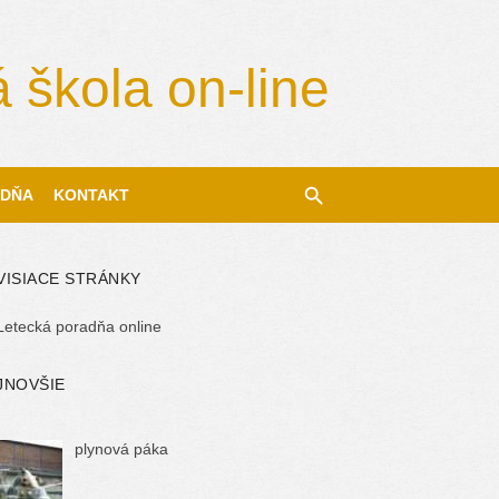
 škola on-line
DŇA
KONTAKT
VISIACE STRÁNKY
Letecká poradňa online
JNOVŠIE
plynová páka