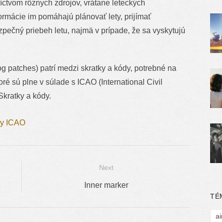
ctvom rôznych zdrojov, vrátane leteckých
ormácie im pomáhajú plánovať lety, prijímať
pečný priebeh letu, najmä v prípade, že sa vyskytujú
patches) patrí medzi skratky a kódy, potrebné na
é sú plne v súlade s ICAO (International Civil
kratky a kódy.
ky ICAO
Next
Next
Inner marker
TÉ
post:
ai