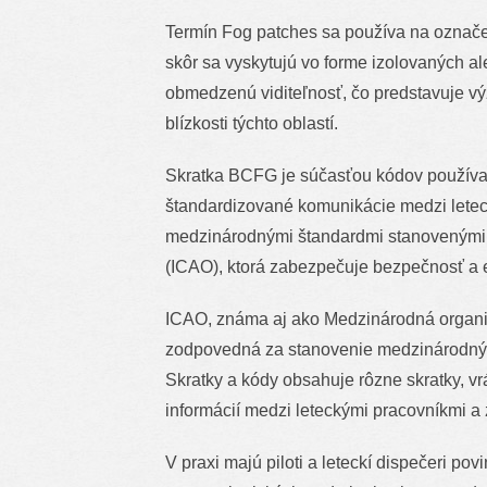
Termín Fog patches sa používa na označeni
skôr sa vyskytujú vo forme izolovaných al
obmedzenú viditeľnosť, čo predstavuje výzvu
blízkosti týchto oblastí.
Skratka BCFG je súčasťou kódov používan
štandardizované komunikácie medzi leteck
medzinárodnými štandardmi stanovenými 
(ICAO), ktorá zabezpečuje bezpečnosť a e
ICAO, známa aj ako Medzinárodná organizá
zodpovedná za stanovenie medzinárodných
Skratky a kódy obsahuje rôzne skratky, 
informácií medzi leteckými pracovníkmi a
V praxi majú piloti a leteckí dispečeri po