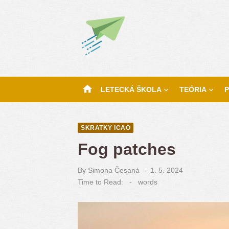
Skip
to
content
home
LETECKÁ ŠKOLA
TEÓRIA
P
SKRATKY ICAO
Fog patches
By
Simona Česaná
Posted
1. 5. 2024
on
Time to Read:
-
words