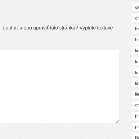
ci
d
 doplniť alebo upraviť túto stránku? Vyplňte textové
he
he
ko
le
le
le
li
o
pi
p
R