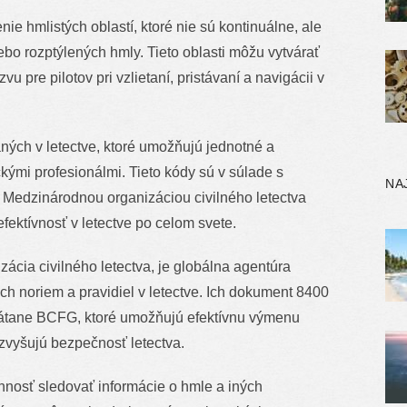
e hmlistých oblastí, ktoré nie sú kontinuálne, ale
ebo rozptýlených hmly. Tieto oblasti môžu vytvárať
 pre pilotov pri vzlietaní, pristávaní a navigácii v
ých v letectve, ktoré umožňujú jednotné a
ými profesionálmi. Tieto kódy sú v súlade s
NA
Medzinárodnou organizáciou civilného letectva
fektívnosť v letectve po celom svete.
cia civilného letectva, je globálna agentúra
 noriem a pravidiel v letectve. Ich dokument 8400
vrátane BCFG, ktoré umožňujú efektívnu výmenu
 zvyšujú bezpečnosť letectva.
vinnosť sledovať informácie o hmle a iných