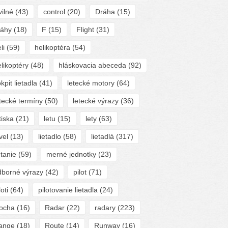
vilné
(43)
control
(20)
Dráha
(15)
ráhy
(18)
F
(15)
Flight
(31)
li
(59)
helikoptéra
(54)
likoptéry
(48)
hláskovacia abeceda
(92)
kpit lietadla
(41)
letecké motory
(64)
tecké termíny
(50)
letecké výrazy
(36)
tiska
(21)
letu
(15)
lety
(63)
vel
(13)
lietadlo
(58)
lietadlá
(317)
etanie
(59)
merné jednotky
(23)
dborné výrazy
(42)
pilot
(71)
loti
(64)
pilotovanie lietadla
(24)
locha
(16)
Radar
(22)
radary
(223)
ange
(18)
Route
(14)
Runway
(16)