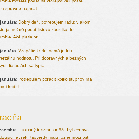
umbie môžete podať na ktorejkoľvek pošte.
ba správne napísať ...
 januára
:
Dobrý deň, potrebujem radu: v akom
te je možné podať listovú zásielku do
mbie. Aké platia pr...
 januára
:
Vzopätie krídel nemá jednu
verzálnu hodnotu. Pri dopravných a bežných
ých lietadlách sa typic...
 januára
:
Potrebujem poradiť kolko stupňov ma
etí kridel
radňa
decembra
:
Luxusný turizmus môže byť cenovo
zujúci, avšak Kapverdy majú rôzne možnosti