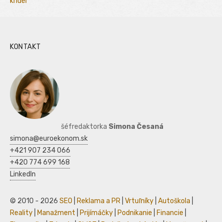
kridel
KONTAKT
šéfredaktorka
Simona Česaná
simona@euroekonom.sk
+421 907 234 066
+420 774 699 168
LinkedIn
© 2010 - 2026
SEO
|
Reklama a PR
|
Vrtuľníky
|
Autoškola
|
Reality
|
Manažment
|
Prijímáčky
|
Podnikanie
|
Financie
|