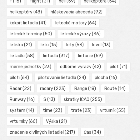
F
(15)
Flight
(31)
heli
(59)
helikoptéra
(54)
helikoptéry
(48)
hláskovacia abeceda
(92)
kokpit lietadla
(41)
letecké motory
(64)
letecké termíny
(50)
letecké výrazy
(36)
letiska
(21)
letu
(15)
lety
(63)
level
(13)
lietadlo
(58)
lietadlá
(317)
lietanie
(59)
merné jednotky
(23)
odborné výrazy
(42)
pilot
(71)
piloti
(64)
pilotovanie lietadla
(24)
plocha
(16)
Radar
(22)
radary
(223)
Range
(18)
Route
(14)
Runway
(16)
S
(13)
skratky ICAO
(255)
system
(14)
time
(23)
trate
(23)
vrtuľník
(55)
vrtuľníky
(66)
Výška
(21)
značenie civilných lietadiel
(217)
Čas
(34)