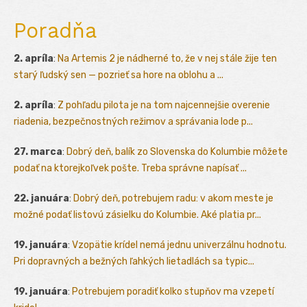
Poradňa
2. apríla
:
Na Artemis 2 je nádherné to, že v nej stále žije ten
starý ľudský sen — pozrieť sa hore na oblohu a ...
2. apríla
:
Z pohľadu pilota je na tom najcennejšie overenie
riadenia, bezpečnostných režimov a správania lode p...
27. marca
:
Dobrý deň, balík zo Slovenska do Kolumbie môžete
podať na ktorejkoľvek pošte. Treba správne napísať ...
22. januára
:
Dobrý deň, potrebujem radu: v akom meste je
možné podať listovú zásielku do Kolumbie. Aké platia pr...
19. januára
:
Vzopätie krídel nemá jednu univerzálnu hodnotu.
Pri dopravných a bežných ľahkých lietadlách sa typic...
19. januára
:
Potrebujem poradiť kolko stupňov ma vzepetí