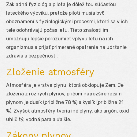
Základná fyziológia pilota je dôležitou súčasťou
leteckého výcviku, pretože piloti musia byť
oboznámení s fyziologickými procesmi, ktoré sa v ich
tele odohrávajú počas letu. Tieto znalosti im
umožňujú lepšie porozumieť vplyvu letu na ich
organizmus a prijať primerané opatrenia na udržanie
zdravia a bezpečnosti.
Zloženie atmosféry
Atmosféra je vrstva plynu, ktorá obklopuje Zem. Je
zložená z rôznych plynov, pričom najrozšírenejším
plynom je dusík (približne 78 %) a kyslík (približne 21
%). Zvyšok atmosféry tvoria iné plyny, ako argón, oxid
uhličitý, vodná para a ďalšie.
Zákony plynov