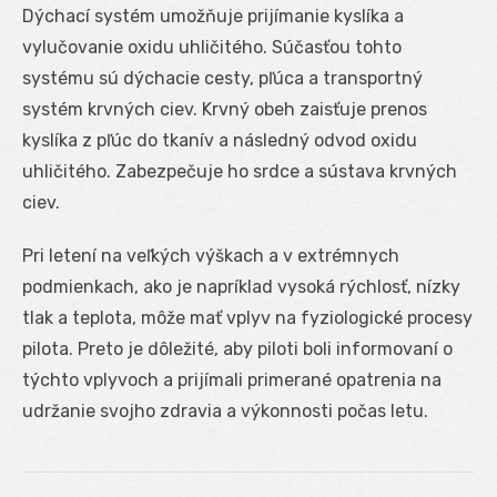
Dýchací systém umožňuje prijímanie kyslíka a
vylučovanie oxidu uhličitého. Súčasťou tohto
systému sú dýchacie cesty, pľúca a transportný
systém krvných ciev. Krvný obeh zaisťuje prenos
kyslíka z pľúc do tkanív a následný odvod oxidu
uhličitého. Zabezpečuje ho srdce a sústava krvných
ciev.
Pri letení na veľkých výškach a v extrémnych
podmienkach, ako je napríklad vysoká rýchlosť, nízky
tlak a teplota, môže mať vplyv na fyziologické procesy
pilota. Preto je dôležité, aby piloti boli informovaní o
týchto vplyvoch a prijímali primerané opatrenia na
udržanie svojho zdravia a výkonnosti počas letu.