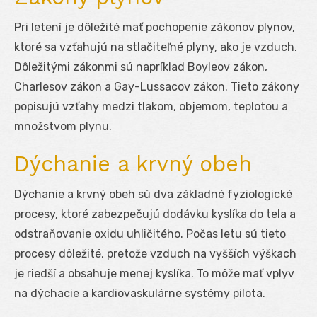
Pri letení je dôležité mať pochopenie zákonov plynov,
ktoré sa vzťahujú na stlačiteľné plyny, ako je vzduch.
Dôležitými zákonmi sú napríklad Boyleov zákon,
Charlesov zákon a Gay-Lussacov zákon. Tieto zákony
popisujú vzťahy medzi tlakom, objemom, teplotou a
množstvom plynu.
Dýchanie a krvný obeh
Dýchanie a krvný obeh sú dva základné fyziologické
procesy, ktoré zabezpečujú dodávku kyslíka do tela a
odstraňovanie oxidu uhličitého. Počas letu sú tieto
procesy dôležité, pretože vzduch na vyšších výškach
je riedší a obsahuje menej kyslíka. To môže mať vplyv
na dýchacie a kardiovaskulárne systémy pilota.