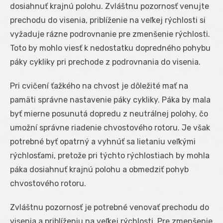
dosiahnuť krajnú polohu. Zvláštnu pozornosť venujte
prechodu do visenia, priblíženie na veľkej rýchlosti si
vyžaduje rázne podrovnanie pre zmenšenie rýchlosti.
Toto by mohlo viesť k nedostatku dopredného pohybu
páky cykliky pri prechode z podrovnania do visenia.
Pri cvičení ťažkého na chvost je dôležité mať na
pamäti správne nastavenie páky cykliky. Páka by mala
byť mierne posunutá dopredu z neutrálnej polohy, čo
umožní správne riadenie chvostového rotoru. Je však
potrebné byť opatrný a vyhnúť sa lietaniu veľkými
rýchlosťami, pretože pri týchto rýchlostiach by mohla
páka dosiahnuť krajnú polohu a obmedziť pohyb
chvostového rotoru.
Zvláštnu pozornosť je potrebné venovať prechodu do
visenia a priblíženiu na veľkej rýchlosti. Pre zmenšenie