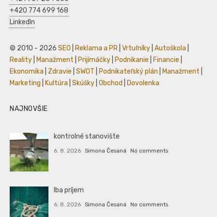
+420 774 699 168
LinkedIn
© 2010 - 2026
SEO
|
Reklama a PR
|
Vrtuľníky
|
Autoškola
|
Reality
|
Manažment
|
Prijímáčky
|
Podnikanie
|
Financie
|
Ekonomika
|
Zdravie
|
SWOT
|
Podnikateľský plán
|
Manažment
|
Marketing
|
Kultúra
|
Skúšky
|
Obchod
|
Dovolenka
NAJNOVŠIE
kontrolné stanovište
6. 8. 2026
Simona Česaná
No comments
Iba príjem
6. 8. 2026
Simona Česaná
No comments