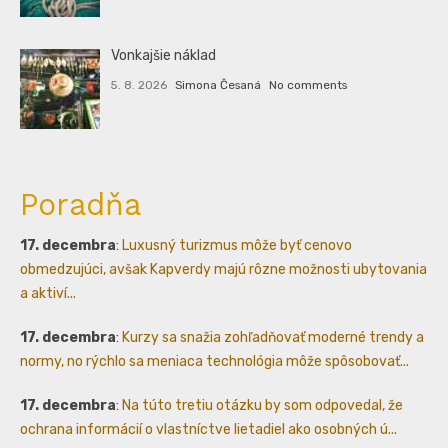
Vonkajšie náklad
5. 8. 2026
Simona Česaná
No comments
Poradňa
17. decembra
:
Luxusný turizmus môže byť cenovo
obmedzujúci, avšak Kapverdy majú rôzne možnosti ubytovania
a aktiví...
17. decembra
:
Kurzy sa snažia zohľadňovať moderné trendy a
normy, no rýchlo sa meniaca technológia môže spôsobovať...
17. decembra
:
Na túto tretiu otázku by som odpovedal, že
ochrana informácií o vlastníctve lietadiel ako osobných ú...