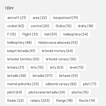
TÉMY
aircraft
(21)
area
(22)
bezpečnosť
(19)
civilné
(43)
control
(20)
Dráha
(15)
dráhy
(18)
F
(15)
Flight
(31)
heli
(59)
helikoptéra
(54)
helikoptéry
(48)
hláskovacia abeceda
(92)
kokpit lietadla
(41)
letecké motory
(64)
letecké termíny
(50)
letecké výrazy
(36)
letiska
(21)
letu
(15)
lety
(63)
level
(13)
lietadlo
(58)
lietadlá
(317)
lietanie
(59)
merné jednotky
(23)
odborné výrazy
(42)
pilot
(71)
piloti
(64)
pilotovanie lietadla
(24)
plocha
(16)
Radar
(22)
radary
(223)
Range
(18)
Route
(14)