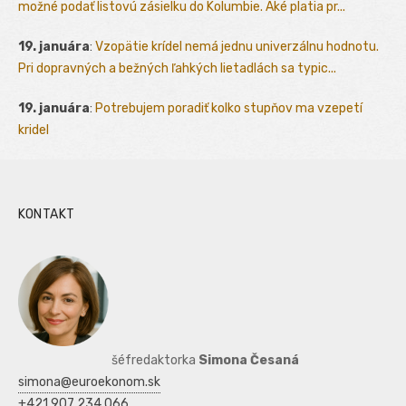
možné podať listovú zásielku do Kolumbie. Aké platia pr...
19. januára
:
Vzopätie krídel nemá jednu univerzálnu hodnotu.
Pri dopravných a bežných ľahkých lietadlách sa typic...
19. januára
:
Potrebujem poradiť kolko stupňov ma vzepetí
kridel
KONTAKT
šéfredaktorka
Simona Česaná
simona@euroekonom.sk
+421 907 234 066