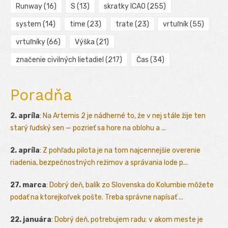
Runway
(16)
S
(13)
skratky ICAO
(255)
system
(14)
time
(23)
trate
(23)
vrtuľník
(55)
vrtuľníky
(66)
Výška
(21)
značenie civilných lietadiel
(217)
Čas
(34)
Poradňa
2. apríla
:
Na Artemis 2 je nádherné to, že v nej stále žije ten
starý ľudský sen — pozrieť sa hore na oblohu a ...
2. apríla
:
Z pohľadu pilota je na tom najcennejšie overenie
riadenia, bezpečnostných režimov a správania lode p...
27. marca
:
Dobrý deň, balík zo Slovenska do Kolumbie môžete
podať na ktorejkoľvek pošte. Treba správne napísať ...
22. januára
:
Dobrý deň, potrebujem radu: v akom meste je