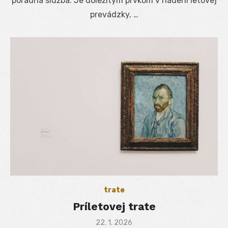
poradná služba. Je dôležitým prvkom v riadení letovej
prevádzky, …
trate
Príletovej trate
Posted
22. 1. 2026