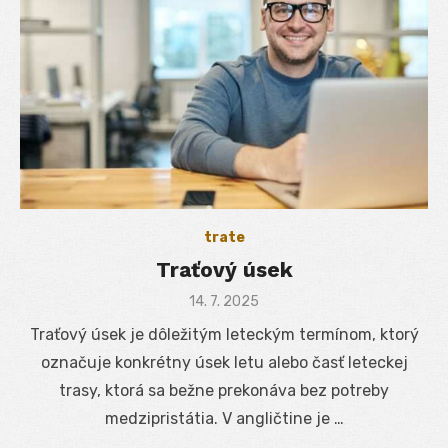
trate
Traťový úsek
Posted
14. 7. 2025
on
Traťový úsek je dôležitým leteckým termínom, ktorý
označuje konkrétny úsek letu alebo časť leteckej
trasy, ktorá sa bežne prekonáva bez potreby
medzipristátia. V angličtine je …