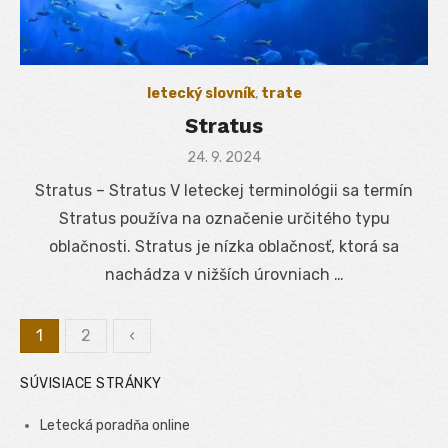
letecký slovník
,
trate
Stratus
Posted
24. 9. 2024
on
Stratus – Stratus V leteckej terminológii sa termín
Stratus používa na označenie určitého typu
oblačnosti. Stratus je nízka oblačnosť, ktorá sa
nachádza v nižších úrovniach …
1
2
‹
Stránkovanie
SÚVISIACE STRÁNKY
príspevkov
Letecká poradňa online