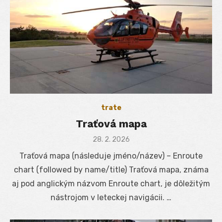
trate
Traťová mapa
Posted
28. 2. 2026
on
Traťová mapa (následuje jméno/název) – Enroute
chart (followed by name/title) Traťová mapa, známa
aj pod anglickým názvom Enroute chart, je dôležitým
nástrojom v leteckej navigácii. …