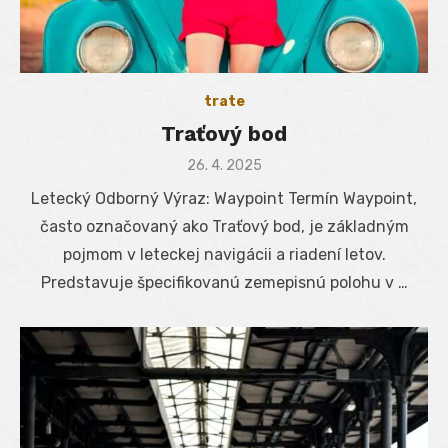
trate
Traťový bod
Posted
26. 4. 2025
on
Letecký Odborný Výraz: Waypoint Termín Waypoint,
často označovaný ako Traťový bod, je základným
pojmom v leteckej navigácii a riadení letov.
Predstavuje špecifikovanú zemepisnú polohu v …