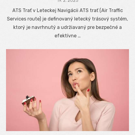
Posted
19. 2. 2025
on
ATS Trať v Leteckej Navigácii ATS trať (Air Traffic
Services route) je definovaný letecký trásový systém,
ktorý je navrhnutý a udržiavaný pre bezpečné a
efektívne …