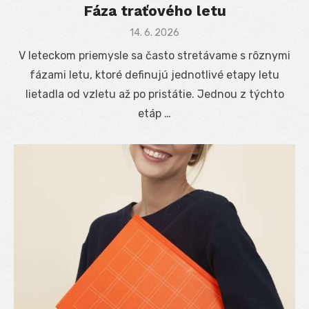
Fáza traťového letu
Posted
14. 6. 2026
on
V leteckom priemysle sa často stretávame s rôznymi
fázami letu, ktoré definujú jednotlivé etapy letu
lietadla od vzletu až po pristátie. Jednou z týchto
etáp …