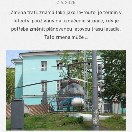
Posted
7. 6. 2025
on
Změna trati, známá také jako re-route, je termín v
letectví používaný na označenie situace, kdy je
potřeba změnit plánovanou letovou trasu letadla.
Tato změna může …