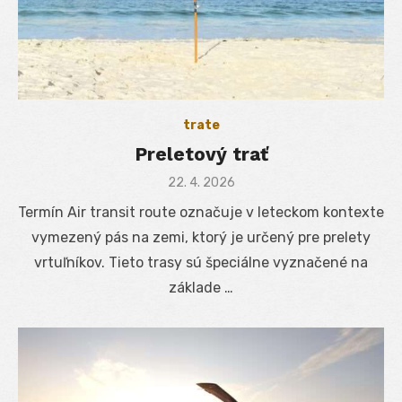
trate
Preletový trať
Posted
22. 4. 2026
on
Termín Air transit route označuje v leteckom kontexte
vymezený pás na zemi, ktorý je určený pre prelety
vrtuľníkov. Tieto trasy sú špeciálne vyznačené na
základe …