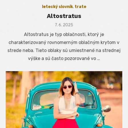
letecký slovník
,
trate
Altostratus
Posted
7. 6. 2025
on
Altostratus je typ oblačnosti, ktorý je
charakterizovaný rovnomerným oblačným krytom v
strede neba. Tieto oblaky sú umiestnené na strednej
výške a sú často pozorované vo …