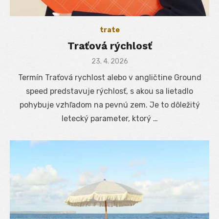
trate
Traťová rýchlosť
Posted
23. 4. 2026
on
Termín Traťová rychlost alebo v angličtine Ground
speed predstavuje rýchlosť, s akou sa lietadlo
pohybuje vzhľadom na pevnú zem. Je to dôležitý
letecký parameter, ktorý …