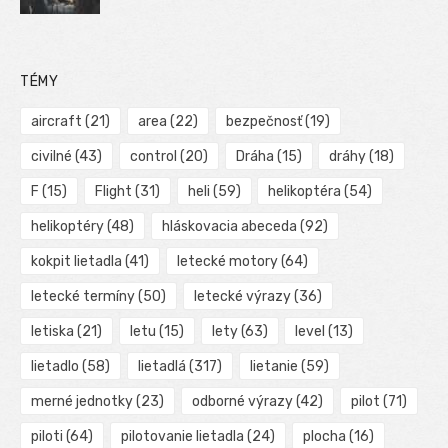
TÉMY
aircraft
(21)
area
(22)
bezpečnosť
(19)
civilné
(43)
control
(20)
Dráha
(15)
dráhy
(18)
F
(15)
Flight
(31)
heli
(59)
helikoptéra
(54)
helikoptéry
(48)
hláskovacia abeceda
(92)
kokpit lietadla
(41)
letecké motory
(64)
letecké termíny
(50)
letecké výrazy
(36)
letiska
(21)
letu
(15)
lety
(63)
level
(13)
lietadlo
(58)
lietadlá
(317)
lietanie
(59)
merné jednotky
(23)
odborné výrazy
(42)
pilot
(71)
piloti
(64)
pilotovanie lietadla
(24)
plocha
(16)