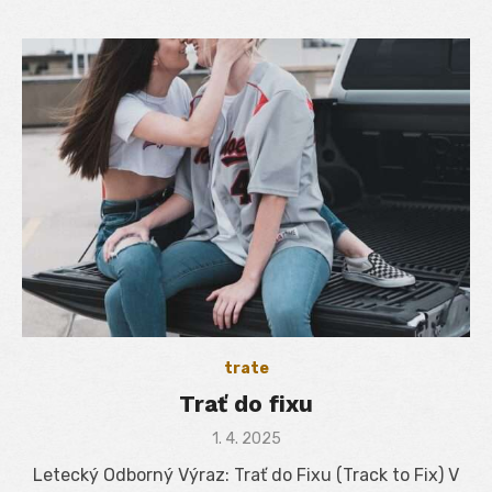
trate
Trať do fixu
Posted
1. 4. 2025
on
Letecký Odborný Výraz: Trať do Fixu (Track to Fix) V