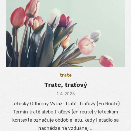
trate
Trate, traťový
Posted
1. 4. 2025
on
Letecký Odborný Výraz: Tratě, Traťový (En Route)
Termín tratě alebo traťový (en route) v leteckom
kontexte označuje obdobie letu, kedy lietadlo sa
nachádza na vzdušnej …