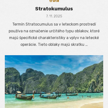
trate
Stratokumulus
Posted
7. 11. 2025
on
Termín Stratocumulus sa v leteckom prostredí
používa na označenie určitého typu oblakov, ktoré
majú špecifické charakteristiky a vplyv na letecké
operácie. Tieto oblaky majú skratku …