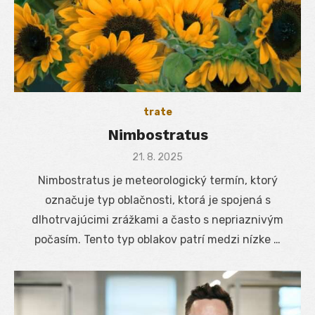
trate
Nimbostratus
Posted
21. 8. 2025
on
Nimbostratus je meteorologický termín, ktorý
označuje typ oblačnosti, ktorá je spojená s
dlhotrvajúcimi zrážkami a často s nepriaznivým
počasím. Tento typ oblakov patrí medzi nízke …