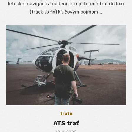
leteckej navigácii a riadení letu je termín trať do fixu
(track to fix) kľúčovým pojmom …
trate
ATS trať