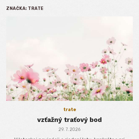
ZNAČKA:
TRATE
trate
vzťažný traťový bod
Posted
29. 7. 2026
on