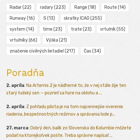
Radar
(22)
radary
(223)
Range
(18)
Route
(14)
Runway
(16)
S
(13)
skratky ICAO
(255)
system
(14)
time
(23)
trate
(23)
vrtuľník
(55)
vrtuľníky
(66)
Výška
(21)
značenie civilných lietadiel
(217)
Čas
(34)
Poradňa
2. apríla
:
Na Artemis 2 je nádherné to, že v nej stále žije ten
starý ľudský sen — pozrieť sa hore na oblohu a ...
2. apríla
:
Z pohľadu pilota je na tom najcennejšie overenie
riadenia, bezpečnostných režimov a správania lode p...
27. marca
:
Dobrý deň, balík zo Slovenska do Kolumbie môžete
podať na ktorejkoľvek pošte. Treba správne napísať ...