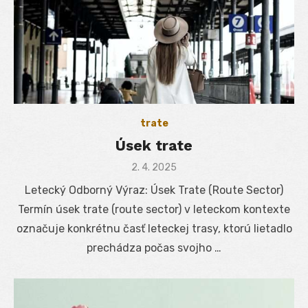
trate
Úsek trate
Posted
2. 4. 2025
on
Letecký Odborný Výraz: Úsek Trate (Route Sector)
Termín úsek trate (route sector) v leteckom kontexte
označuje konkrétnu časť leteckej trasy, ktorú lietadlo
prechádza počas svojho …