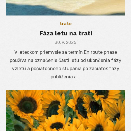
trate
Fáza letu na trati
Posted
30. 9. 2025
on
V leteckom priemysle sa termín En route phase
používa na označenie časti letu od ukončenia fázy
vzletu a počiatočného stúpania po začiatok fázy
priblíženia a …