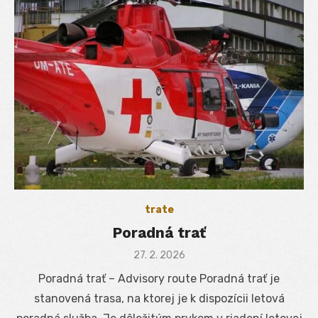
trate
Poradná trať
Posted
27. 2. 2026
on
Poradná trať – Advisory route Poradná trať je
stanovená trasa, na ktorej je k dispozícii letová