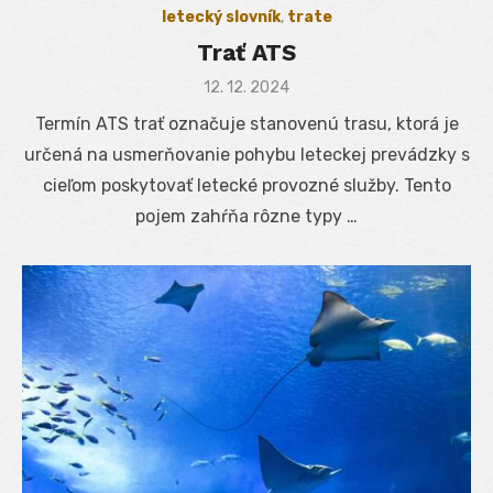
letecký slovník
,
trate
Trať ATS
Posted
12. 12. 2024
on
Termín ATS trať označuje stanovenú trasu, ktorá je
určená na usmerňovanie pohybu leteckej prevádzky s
cieľom poskytovať letecké provozné služby. Tento
pojem zahŕňa rôzne typy …