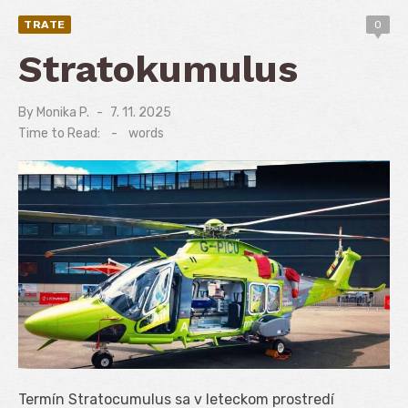
TRATE
0
Stratokumulus
By
Monika P.
Posted
7. 11. 2025
on
Time to Read:
-
words
Termín Stratocumulus sa v leteckom prostredí