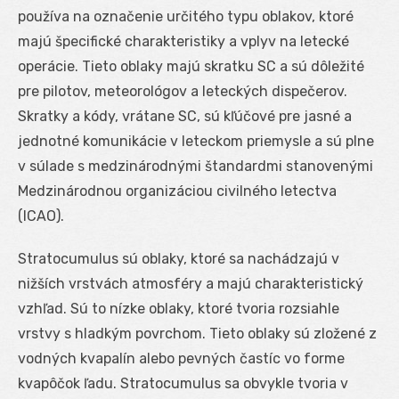
používa na označenie určitého typu oblakov, ktoré
majú špecifické charakteristiky a vplyv na letecké
operácie. Tieto oblaky majú skratku SC a sú dôležité
pre pilotov, meteorológov a leteckých dispečerov.
Skratky a kódy, vrátane SC, sú kľúčové pre jasné a
jednotné komunikácie v leteckom priemysle a sú plne
v súlade s medzinárodnými štandardmi stanovenými
Medzinárodnou organizáciou civilného letectva
(ICAO).
Stratocumulus sú oblaky, ktoré sa nachádzajú v
nižších vrstvách atmosféry a majú charakteristický
vzhľad. Sú to nízke oblaky, ktoré tvoria rozsiahle
vrstvy s hladkým povrchom. Tieto oblaky sú zložené z
vodných kvapalín alebo pevných častíc vo forme
kvapôčok ľadu. Stratocumulus sa obvykle tvoria v