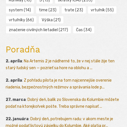
Runway
(16)
S
(13)
skratky ICAO
(255)
system
(14)
time
(23)
trate
(23)
vrtuľník
(55)
vrtuľníky
(66)
Výška
(21)
značenie civilných lietadiel
(217)
Čas
(34)
Poradňa
2. apríla
:
Na Artemis 2 je nádherné to, že v nej stále žije ten
starý ľudský sen — pozrieť sa hore na oblohu a ...
2. apríla
:
Z pohľadu pilota je na tom najcennejšie overenie
riadenia, bezpečnostných režimov a správania lode p...
27. marca
:
Dobrý deň, balík zo Slovenska do Kolumbie môžete
podať na ktorejkoľvek pošte. Treba správne napísať ...
22. januára
:
Dobrý deň, potrebujem radu: v akom meste je
možné podať listovú zásielku do Kolumbie. Aké platia pr...