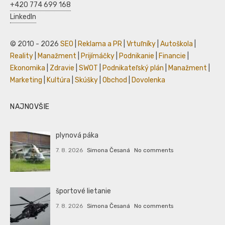
+420 774 699 168
LinkedIn
© 2010 - 2026
SEO
|
Reklama a PR
|
Vrtuľníky
|
Autoškola
|
Reality
|
Manažment
|
Prijímáčky
|
Podnikanie
|
Financie
|
Ekonomika
|
Zdravie
|
SWOT
|
Podnikateľský plán
|
Manažment
|
Marketing
|
Kultúra
|
Skúšky
|
Obchod
|
Dovolenka
NAJNOVŠIE
plynová páka
7. 8. 2026
Simona Česaná
No comments
športové lietanie
7. 8. 2026
Simona Česaná
No comments