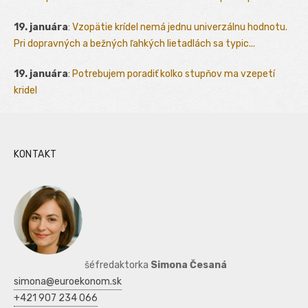
19. januára
:
Vzopätie krídel nemá jednu univerzálnu hodnotu.
Pri dopravných a bežných ľahkých lietadlách sa typic...
19. januára
:
Potrebujem poradiť kolko stupňov ma vzepetí
kridel
KONTAKT
šéfredaktorka
Simona Česaná
simona@euroekonom.sk
+421 907 234 066