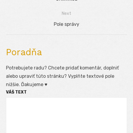
v
post:
Next
článku
Next
Pole správy
post:
Poradňa
Potrebujete radu? Chcete pridať komentár, doplniť
alebo upraviť túto stránku? Vyplňte textové pole
nižšie. Ďakujeme ♥
VÁŠ TEXT