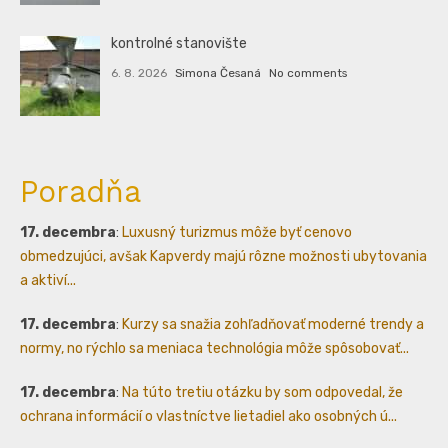
kontrolné stanovište
6. 8. 2026
Simona Česaná
No comments
Poradňa
17. decembra
:
Luxusný turizmus môže byť cenovo
obmedzujúci, avšak Kapverdy majú rôzne možnosti ubytovania
a aktiví...
17. decembra
:
Kurzy sa snažia zohľadňovať moderné trendy a
normy, no rýchlo sa meniaca technológia môže spôsobovať...
17. decembra
:
Na túto tretiu otázku by som odpovedal, že
ochrana informácií o vlastníctve lietadiel ako osobných ú...