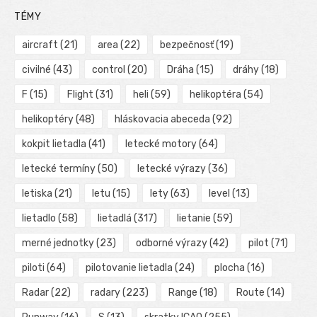
TÉMY
aircraft
(21)
area
(22)
bezpečnosť
(19)
civilné
(43)
control
(20)
Dráha
(15)
dráhy
(18)
F
(15)
Flight
(31)
heli
(59)
helikoptéra
(54)
helikoptéry
(48)
hláskovacia abeceda
(92)
kokpit lietadla
(41)
letecké motory
(64)
letecké termíny
(50)
letecké výrazy
(36)
letiska
(21)
letu
(15)
lety
(63)
level
(13)
lietadlo
(58)
lietadlá
(317)
lietanie
(59)
merné jednotky
(23)
odborné výrazy
(42)
pilot
(71)
piloti
(64)
pilotovanie lietadla
(24)
plocha
(16)
Radar
(22)
radary
(223)
Range
(18)
Route
(14)