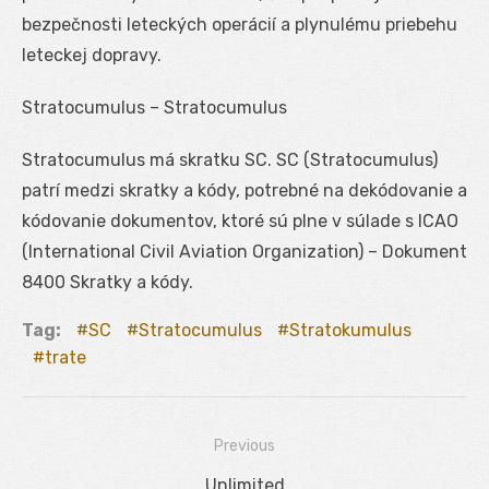
bezpečnosti leteckých operácií a plynulému priebehu
leteckej dopravy.
Stratocumulus – Stratocumulus
Stratocumulus má skratku SC. SC (Stratocumulus)
patrí medzi skratky a kódy, potrebné na dekódovanie a
kódovanie dokumentov, ktoré sú plne v súlade s ICAO
(International Civil Aviation Organization) – Dokument
8400 Skratky a kódy.
Tag:
SC
Stratocumulus
Stratokumulus
trate
Previous
Navigácia
Previous
Unlimited