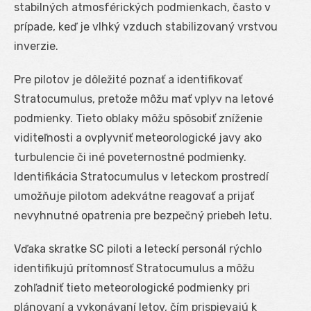
stabilných atmosférických podmienkach, často v
prípade, keď je vlhký vzduch stabilizovaný vrstvou
inverzie.
Pre pilotov je dôležité poznať a identifikovať
Stratocumulus, pretože môžu mať vplyv na letové
podmienky. Tieto oblaky môžu spôsobiť zníženie
viditeľnosti a ovplyvniť meteorologické javy ako
turbulencie či iné poveternostné podmienky.
Identifikácia Stratocumulus v leteckom prostredí
umožňuje pilotom adekvátne reagovať a prijať
nevyhnutné opatrenia pre bezpečný priebeh letu.
Vďaka skratke SC piloti a leteckí personál rýchlo
identifikujú prítomnosť Stratocumulus a môžu
zohľadniť tieto meteorologické podmienky pri
plánovaní a vykonávaní letov, čím prispievajú k