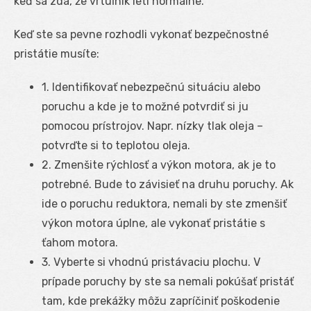
keď sa zdá, že vrtuľník letí normálne.
Keď ste sa pevne rozhodli vykonať bezpečnostné
pristátie musíte:
1. Identifikovať nebezpečnú situáciu alebo
poruchu a kde je to možné potvrdiť si ju
pomocou prístrojov. Napr. nízky tlak oleja –
potvrďte si to teplotou oleja.
2. Zmenšite rýchlosť a výkon motora, ak je to
potrebné. Bude to závisieť na druhu poruchy. Ak
ide o poruchu reduktora, nemali by ste zmenšiť
výkon motora úplne, ale vykonať pristátie s
ťahom motora.
3. Vyberte si vhodnú pristávaciu plochu. V
prípade poruchy by ste sa nemali pokúšať pristáť
tam, kde prekážky môžu zapríčiniť poškodenie