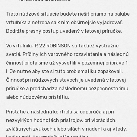
Tieto núdzové situácie budete riešiť priamo na palube
vrtuľníka a netreba sa k nim obšírnejšie vyjadrovať.
Dodržte presný postup uvedený v letovej príručke.
Vo vrtuľníku R 22 ROBINSON sú taktiež výstražné
svetlá. Príčiny ich varovného rozsvietenia a následnú
činnosť pilota sme už vysvetlili v pozemnej príprave 1-
i. Je nutné aby ste si túto problematiku zopakovali.
Činnosť pri núdzových stavoch je uvedená v letovej
príručke a predchádza následnému bezpečnostnému
alebo núdzovému pristátiu.
Pristátie a následná kontrola sa odporúča aj pri
nezvyklých hodnotách prístrojov, pri vibráciách,
zvláštnych zvukoch alebo silách v riadení a aj vtedy,