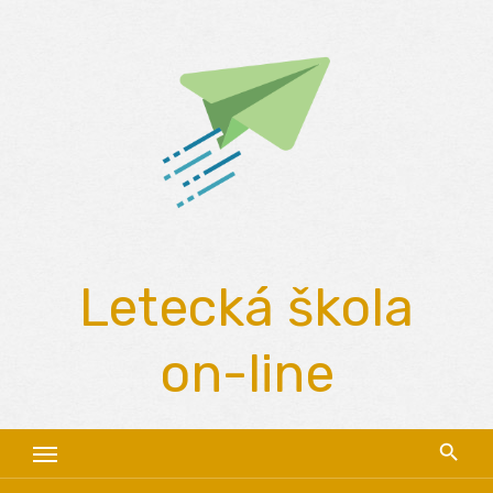
Skip
to
content
Letecká škola
on-line