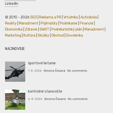
LinkedIn
© 2010 - 2026
SEO
|
Reklama a PR
|
Vrtuľníky
|
Autoškola
|
Reality
|
Manažment
|
Prijímáčky
|
Podnikanie
|
Financie
|
Ekonomika
|
Zdravie
|
SWOT
|
Podnikateľský plán
|
Manažment
|
Marketing
|
Kultúra
|
Skúšky
|
Obchod
|
Dovolenka
NAJNOVŠIE
športové lietanie
7. 8. 2026
Simona Česaná
No comments
kontrolné stanovište
6. 8. 2026
Simona Česaná
No comments