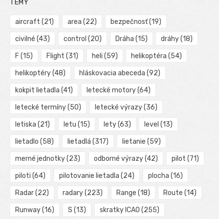
TÉMY
aircraft
(21)
area
(22)
bezpečnosť
(19)
civilné
(43)
control
(20)
Dráha
(15)
dráhy
(18)
F
(15)
Flight
(31)
heli
(59)
helikoptéra
(54)
helikoptéry
(48)
hláskovacia abeceda
(92)
kokpit lietadla
(41)
letecké motory
(64)
letecké termíny
(50)
letecké výrazy
(36)
letiska
(21)
letu
(15)
lety
(63)
level
(13)
lietadlo
(58)
lietadlá
(317)
lietanie
(59)
merné jednotky
(23)
odborné výrazy
(42)
pilot
(71)
piloti
(64)
pilotovanie lietadla
(24)
plocha
(16)
Radar
(22)
radary
(223)
Range
(18)
Route
(14)
Runway
(16)
S
(13)
skratky ICAO
(255)