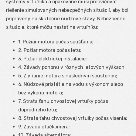
systémy vrtuľníka a opakovane musí precvičovať
riešenie simulovaných nebezpečných situácií, aby bol
pripravený na skutočné núdzové stavy. Nebezpečné
situácie, ktoré môžu nastať na vrtuľníku:
1. Požiar motora počas spúšťania;
2. Požiar motora počas letu;
3. Požiar elektrickej inštalácie;
4. Závady pohonu v rôznych letových výškach;
5. Zlyhanie motora s následným spustením;
6. Núdzové pristátie na vodu s výkonom alebo
bez výkonu motora;
7. Strata ťahu chvostovej vrtuľky počas
dopredného letu;
8. Strata ťahu chvostovej vrtuľky počas visenia;
9. Závada otáčkomera;
10. Závada alternátora;