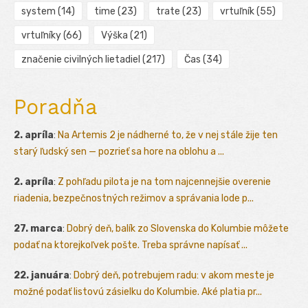
system
(14)
time
(23)
trate
(23)
vrtuľník
(55)
vrtuľníky
(66)
Výška
(21)
značenie civilných lietadiel
(217)
Čas
(34)
Poradňa
2. apríla
:
Na Artemis 2 je nádherné to, že v nej stále žije ten
starý ľudský sen — pozrieť sa hore na oblohu a ...
2. apríla
:
Z pohľadu pilota je na tom najcennejšie overenie
riadenia, bezpečnostných režimov a správania lode p...
27. marca
:
Dobrý deň, balík zo Slovenska do Kolumbie môžete
podať na ktorejkoľvek pošte. Treba správne napísať ...
22. januára
:
Dobrý deň, potrebujem radu: v akom meste je
možné podať listovú zásielku do Kolumbie. Aké platia pr...