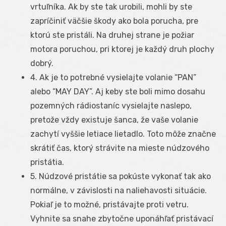
vrtuľníka. Ak by ste tak urobili, mohli by ste
zapríčiniť väčšie škody ako bola porucha, pre
ktorú ste pristáli. Na druhej strane je požiar
motora poruchou, pri ktorej je každý druh plochy
dobrý.
4. Ak je to potrebné vysielajte volanie “PAN”
alebo “MAY DAY”. Aj keby ste boli mimo dosahu
pozemných rádiostaníc vysielajte naslepo,
pretože vždy existuje šanca, že vaše volanie
zachytí vyššie letiace lietadlo. Toto môže značne
skrátiť čas, ktorý strávite na mieste núdzového
pristátia.
5. Núdzové pristátie sa pokúste vykonať tak ako
normálne, v závislosti na naliehavosti situácie.
Pokiaľ je to možné, pristávajte proti vetru.
Vyhnite sa snahe zbytočne uponáhľať pristávací