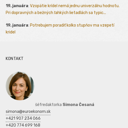
19. januára
:
Vzopätie krídel nemá jednu univerzálnu hodnotu.
Pri dopravných a bežných ľahkých lietadlách sa typic...
19. januára
:
Potrebujem poradiť kolko stupňov ma vzepetí
kridel
KONTAKT
šéfredaktorka
Simona Česaná
simona@euroekonom.sk
+421 907 234 066
+420 774 699 168