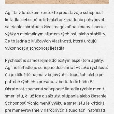
Agilita v leteckom kontexte predstavuje schopnosť
lietadla alebo iného leteckého zariadenia pohybovať
sa rýchlo, obratne a živo, reagovať na zmeny smeru a
výšky s minimálnym stratom rýchlosti alebo stability.
Je to jedna z kľúčových vlastností, ktoré určujú
výkonnosť a schopnosť lietadla.
Rýchlosť je samozrejme dôležitým aspektom agility.
Agilné lietadlo je schopné dosiahnuť vysoké rýchlosti,
čo je dôležité najmä v bojových situáciách alebo pri
potrebe rýchleho presunu z bodu A do bodu B.
Obratnosť znamená schopnosť lietadla rýchlo meniť
smer letu, či už ide o zákruty, stúpanie alebo klesanie.
Schopnosť rýchlo meniť výšku a smer letu je kritická
pre manévrovanie v náročných situáciách, napríklad