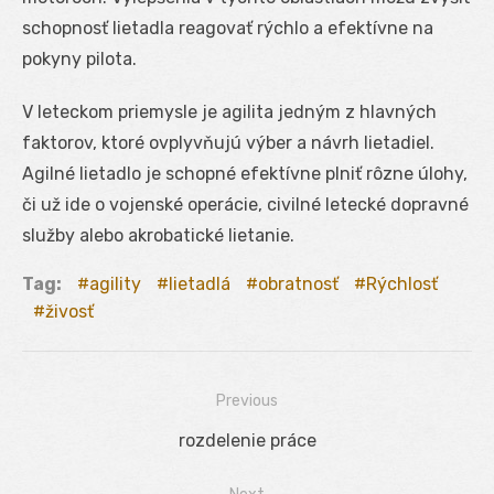
schopnosť lietadla reagovať rýchlo a efektívne na
pokyny pilota.
V leteckom priemysle je agilita jedným z hlavných
faktorov, ktoré ovplyvňujú výber a návrh lietadiel.
Agilné lietadlo je schopné efektívne plniť rôzne úlohy,
či už ide o vojenské operácie, civilné letecké dopravné
služby alebo akrobatické lietanie.
Tag:
agility
lietadlá
obratnosť
Rýchlosť
živosť
Previous
Navigácia
Previous
rozdelenie práce
v
post: