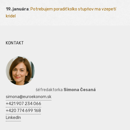
19. januára
:
Potrebujem poradiť kolko stupňov ma vzepetí
kridel
KONTAKT
šéfredaktorka
Simona Česaná
simona@euroekonom.sk
+421 907 234 066
+420 774 699 168
LinkedIn