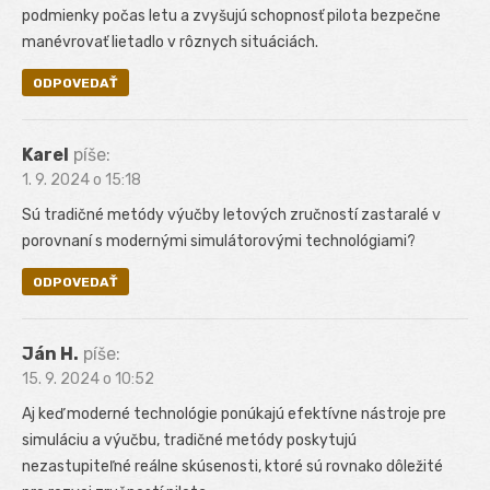
podmienky počas letu a zvyšujú schopnosť pilota bezpečne
manévrovať lietadlo v rôznych situáciách.
ODPOVEDAŤ
Karel
píše:
1. 9. 2024 o 15:18
Sú tradičné metódy výučby letových zručností zastaralé v
porovnaní s modernými simulátorovými technológiami?
ODPOVEDAŤ
Ján H.
píše:
15. 9. 2024 o 10:52
Aj keď moderné technológie ponúkajú efektívne nástroje pre
simuláciu a výučbu, tradičné metódy poskytujú
nezastupiteľné reálne skúsenosti, ktoré sú rovnako dôležité