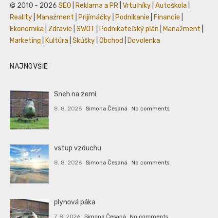
© 2010 - 2026
SEO
|
Reklama a PR
|
Vrtuľníky
|
Autoškola
|
Reality
|
Manažment
|
Prijímáčky
|
Podnikanie
|
Financie
|
Ekonomika
|
Zdravie
|
SWOT
|
Podnikateľský plán
|
Manažment
|
Marketing
|
Kultúra
|
Skúšky
|
Obchod
|
Dovolenka
NAJNOVŠIE
Sneh na zemi
8. 8. 2026
Simona Česaná
No comments
vstup vzduchu
8. 8. 2026
Simona Česaná
No comments
plynová páka
7. 8. 2026
Simona Česaná
No comments