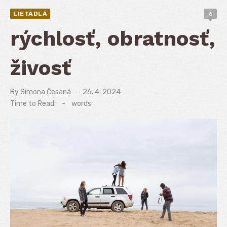
LIETADLÁ
6
rýchlosť, obratnosť,
živosť
By
Simona Česaná
Posted
26. 4. 2024
on
Time to Read:
-
words