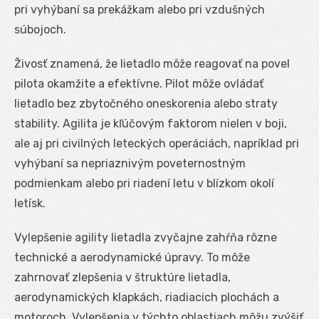
pri vyhýbaní sa prekážkam alebo pri vzdušných
súbojoch.
Živosť znamená, že lietadlo môže reagovať na povel
pilota okamžite a efektívne. Pilot môže ovládať
lietadlo bez zbytočného oneskorenia alebo straty
stability. Agilita je kľúčovým faktorom nielen v boji,
ale aj pri civilných leteckých operáciách, napríklad pri
vyhýbaní sa nepriaznivým poveternostným
podmienkam alebo pri riadení letu v blízkom okolí
letísk.
Vylepšenie agility lietadla zvyčajne zahŕňa rôzne
technické a aerodynamické úpravy. To môže
zahrnovať zlepšenia v štruktúre lietadla,
aerodynamických klapkách, riadiacich plochách a
motoroch. Vylepšenia v týchto oblastiach môžu zvýšiť