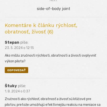
Next
článku
Next
side-of-body joint
post:
Komentáre k článku rýchlosť,
obratnosť, živosť (6)
Stepan
píše:
23. 5. 2024 o 12:15
Ako môžu zručnosti rýchlosti, obratnosti a živosti ovplyvniť
výkon pilota?
ODPOVEDAŤ
Štuky
píše:
1. 8. 2024 o 0:37
Zručnosti ako rýchlosť, obratnosť a živosť sú kľúčové pre
pilotov, pretože umožňujú efektívnejšiu reakciu na meniace sa