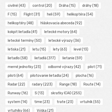
civilné
(43)
control
(20)
Dráha
(15)
dráhy
(18)
F
(15)
Flight
(31)
heli
(59)
helikoptéra
(54)
helikoptéry
(48)
hláskovacia abeceda
(92)
kokpit lietadla
(41)
letecké motory
(64)
letecké termíny
(50)
letecké výrazy
(36)
letiska
(21)
letu
(15)
lety
(63)
level
(13)
lietadlo
(58)
lietadlá
(317)
lietanie
(59)
merné jednotky
(23)
odborné výrazy
(42)
pilot
(71)
piloti
(64)
pilotovanie lietadla
(24)
plocha
(16)
Radar
(22)
radary
(223)
Range
(18)
Route
(14)
Runway
(16)
S
(13)
skratky ICAO
(255)
system
(14)
time
(23)
trate
(23)
vrtuľník
(55)
vrtuľníky
(66)
Výška
(21)