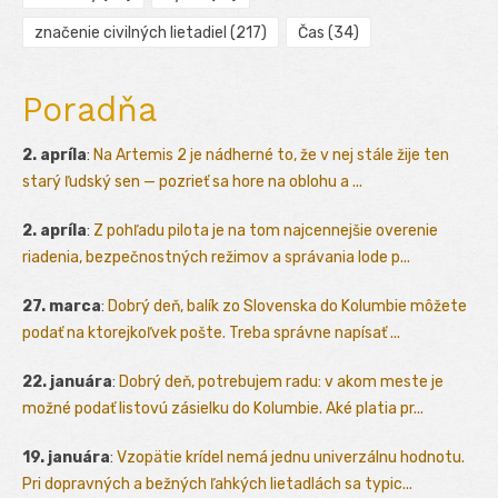
značenie civilných lietadiel
(217)
Čas
(34)
Poradňa
2. apríla
:
Na Artemis 2 je nádherné to, že v nej stále žije ten
starý ľudský sen — pozrieť sa hore na oblohu a ...
2. apríla
:
Z pohľadu pilota je na tom najcennejšie overenie
riadenia, bezpečnostných režimov a správania lode p...
27. marca
:
Dobrý deň, balík zo Slovenska do Kolumbie môžete
podať na ktorejkoľvek pošte. Treba správne napísať ...
22. januára
:
Dobrý deň, potrebujem radu: v akom meste je
možné podať listovú zásielku do Kolumbie. Aké platia pr...
19. januára
:
Vzopätie krídel nemá jednu univerzálnu hodnotu.
Pri dopravných a bežných ľahkých lietadlách sa typic...