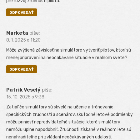
pre rozvoj zručností pilota.
ODPOVEDAŤ
Marketa
píše:
8. 1. 2025 o 11:20
Môže zvýšená závislosť na simulátore vytvoriť pilotov, ktorí sú
menej pripravení na neočakávané situácie v reálnom svete?
ODPOVEDAŤ
Patrik Veselý
píše:
15. 10. 2025 o 9:38
Zatiaľ čo simulátory sú skvelé na učenie a trénovanie
špecifických zručností a scenárov, skutočné letové podmienky
môžu priniesť nepredvídateľné situácie, ktoré simulátory
nemôžu úplne napodobniť. Zručnosti získané v reálnom lete sú
nenahraditeľné pri zvládaní neočakávaných udalostí.