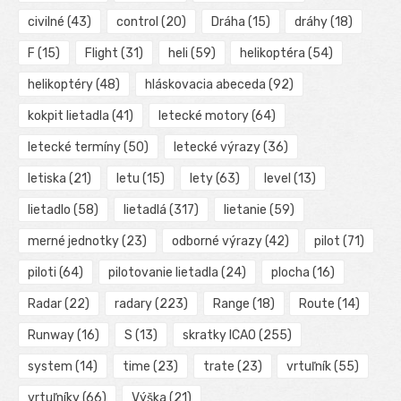
civilné
(43)
control
(20)
Dráha
(15)
dráhy
(18)
F
(15)
Flight
(31)
heli
(59)
helikoptéra
(54)
helikoptéry
(48)
hláskovacia abeceda
(92)
kokpit lietadla
(41)
letecké motory
(64)
letecké termíny
(50)
letecké výrazy
(36)
letiska
(21)
letu
(15)
lety
(63)
level
(13)
lietadlo
(58)
lietadlá
(317)
lietanie
(59)
merné jednotky
(23)
odborné výrazy
(42)
pilot
(71)
piloti
(64)
pilotovanie lietadla
(24)
plocha
(16)
Radar
(22)
radary
(223)
Range
(18)
Route
(14)
Runway
(16)
S
(13)
skratky ICAO
(255)
system
(14)
time
(23)
trate
(23)
vrtuľník
(55)
vrtuľníky
(66)
Výška
(21)