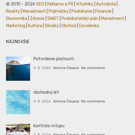
© 2010 - 2026
SEO
|
Reklama a PR
|
Vrtuľníky
|
Autoškola
|
Reality
|
Manažment
|
Prijímáčky
|
Podnikanie
|
Financie
|
Ekonomika
|
Zdravie
|
SWOT
|
Podnikateľský plán
|
Manažment
|
Marketing
|
Kultúra
|
Skúšky
|
Obchod
|
Dovolenka
NAJNOVŠIE
Potvrdenie platnosti
4. 8. 2026
Simona Česaná
No comments
obchodný let
4. 8. 2026
Simona Česaná
No comments
kontrola vstupu
3. 8. 2026
Simona Česaná
No comments