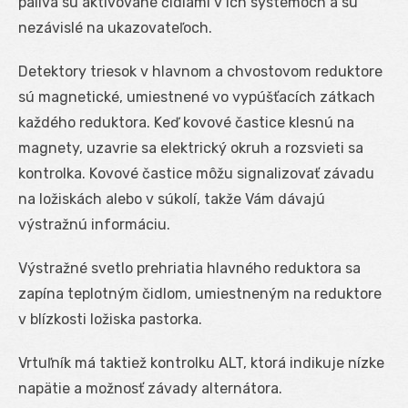
paliva sú aktivované čidlami v ich systémoch a sú
nezávislé na ukazovateľoch.
Detektory triesok v hlavnom a chvostovom reduktore
sú magnetické, umiestnené vo vypúšťacích zátkach
každého reduktora. Keď kovové častice klesnú na
magnety, uzavrie sa elektrický okruh a rozsvieti sa
kontrolka. Kovové častice môžu signalizovať závadu
na ložiskách alebo v súkolí, takže Vám dávajú
výstražnú informáciu.
Výstražné svetlo prehriatia hlavného reduktora sa
zapína teplotným čidlom, umiestneným na reduktore
v blízkosti ložiska pastorka.
Vrtuľník má taktiež kontrolku ALT, ktorá indikuje nízke
napätie a možnosť závady alternátora.