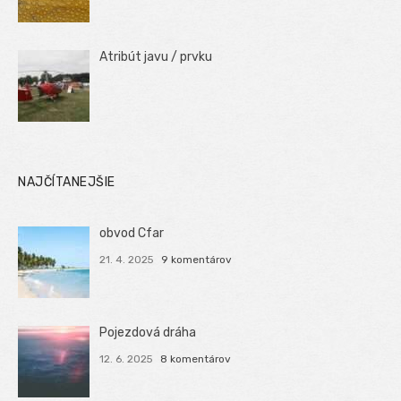
Atribút javu / prvku
NAJČÍTANEJŠIE
obvod Cfar
21. 4. 2025
9 komentárov
Pojezdová dráha
12. 6. 2025
8 komentárov