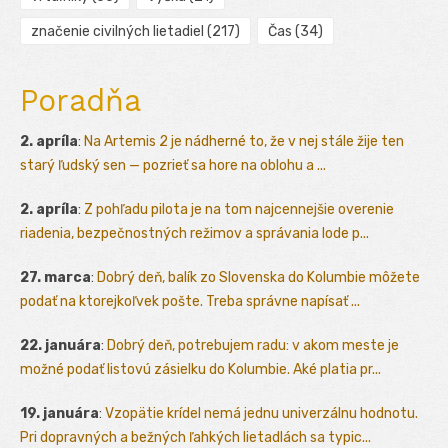
značenie civilných lietadiel
(217)
Čas
(34)
Poradňa
2. apríla
:
Na Artemis 2 je nádherné to, že v nej stále žije ten
starý ľudský sen — pozrieť sa hore na oblohu a ...
2. apríla
:
Z pohľadu pilota je na tom najcennejšie overenie
riadenia, bezpečnostných režimov a správania lode p...
27. marca
:
Dobrý deň, balík zo Slovenska do Kolumbie môžete
podať na ktorejkoľvek pošte. Treba správne napísať ...
22. januára
:
Dobrý deň, potrebujem radu: v akom meste je
možné podať listovú zásielku do Kolumbie. Aké platia pr...
19. januára
:
Vzopätie krídel nemá jednu univerzálnu hodnotu.
Pri dopravných a bežných ľahkých lietadlách sa typic...