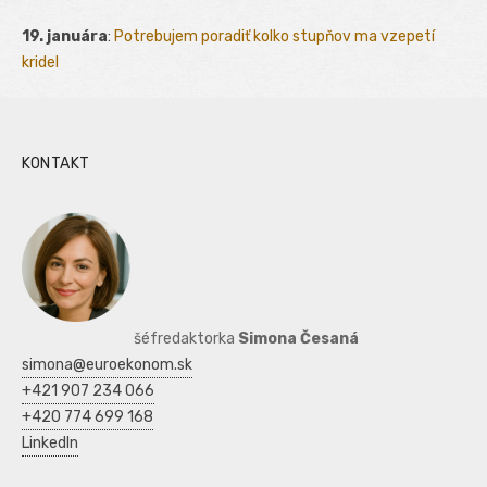
19. januára
:
Potrebujem poradiť kolko stupňov ma vzepetí
kridel
KONTAKT
šéfredaktorka
Simona Česaná
simona@euroekonom.sk
+421 907 234 066
+420 774 699 168
LinkedIn