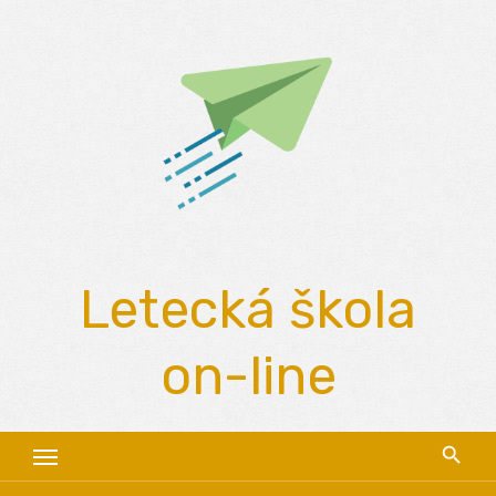
Skip
to
content
Letecká škola
on-line