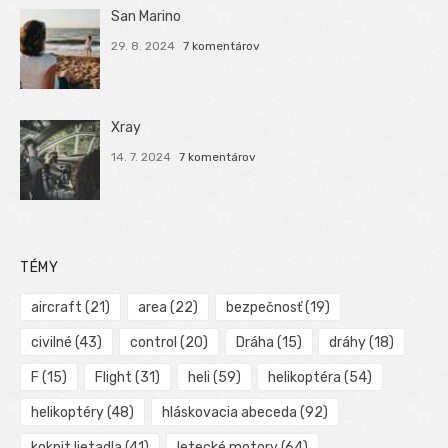
San Marino
29. 8. 2024
7 komentárov
Xray
14. 7. 2024
7 komentárov
TÉMY
aircraft
(21)
area
(22)
bezpečnosť
(19)
civilné
(43)
control
(20)
Dráha
(15)
dráhy
(18)
F
(15)
Flight
(31)
heli
(59)
helikoptéra
(54)
helikoptéry
(48)
hláskovacia abeceda
(92)
kokpit lietadla
(41)
letecké motory
(64)