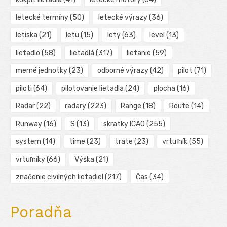
letecké termíny
(50)
letecké výrazy
(36)
letiska
(21)
letu
(15)
lety
(63)
level
(13)
lietadlo
(58)
lietadlá
(317)
lietanie
(59)
merné jednotky
(23)
odborné výrazy
(42)
pilot
(71)
piloti
(64)
pilotovanie lietadla
(24)
plocha
(16)
Radar
(22)
radary
(223)
Range
(18)
Route
(14)
Runway
(16)
S
(13)
skratky ICAO
(255)
system
(14)
time
(23)
trate
(23)
vrtuľník
(55)
vrtuľníky
(66)
Výška
(21)
značenie civilných lietadiel
(217)
Čas
(34)
Poradňa