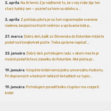
2. apríla
:
Na Artemis 2 je nádherné to, že v nej stále žije ten
starý ľudský sen — pozrieť sa hore na oblohu a ...
2. apríla
:
Z pohľadu pilota je na tom najcennejšie overenie
riadenia, bezpečnostných režimov a správania lode p...
27. marca
:
Dobrý deň, balík zo Slovenska do Kolumbie môžete
podať na ktorejkoľvek pošte. Treba správne napísať ...
22. januára
:
Dobrý deň, potrebujem radu: v akom meste je
možné podať listovú zásielku do Kolumbie. Aké platia pr...
19. januára
:
Vzopätie krídel nemá jednu univerzálnu hodnotu.
Pri dopravných a bežných ľahkých lietadlách sa typic...
19. januára
:
Potrebujem poradiť kolko stupňov ma vzepetí
kridel