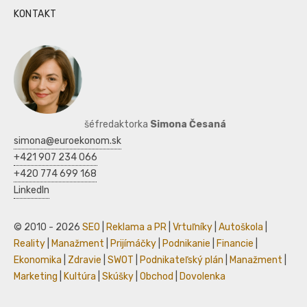
KONTAKT
šéfredaktorka
Simona Česaná
simona@euroekonom.sk
+421 907 234 066
+420 774 699 168
LinkedIn
© 2010 - 2026
SEO
|
Reklama a PR
|
Vrtuľníky
|
Autoškola
|
Reality
|
Manažment
|
Prijímáčky
|
Podnikanie
|
Financie
|
Ekonomika
|
Zdravie
|
SWOT
|
Podnikateľský plán
|
Manažment
|
Marketing
|
Kultúra
|
Skúšky
|
Obchod
|
Dovolenka