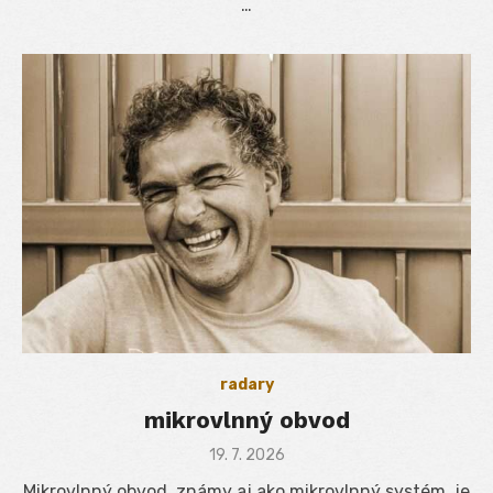
…
radary
mikrovlnný obvod
Posted
19. 7. 2026
on
Mikrovlnný obvod, známy aj ako mikrovlnný systém, je