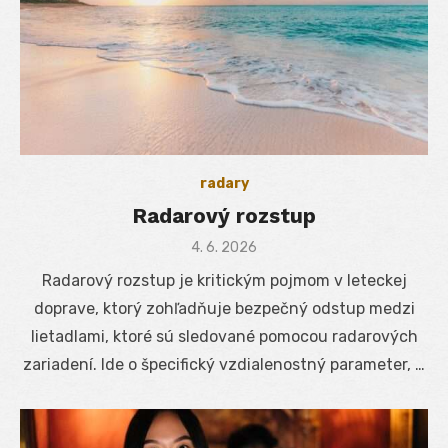
radary
Radarový rozstup
Posted
4. 6. 2026
on
Radarový rozstup je kritickým pojmom v leteckej
doprave, ktorý zohľadňuje bezpečný odstup medzi
lietadlami, ktoré sú sledované pomocou radarových
zariadení. Ide o špecifický vzdialenostný parameter, …