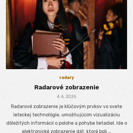
radary
Radarové zobrazenie
Posted
4. 6. 2026
on
Radarové zobrazenie je kľúčovým prvkov vo svete
leteckej technológie, umožňujúcim vizualizáciu
dôležitých informácií o polohe a pohybe lietadiel. Ide o
elektronické zobrazenie dát, ktoré boli …