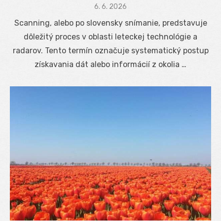
Posted
6. 6. 2026
on
Scanning, alebo po slovensky snímanie, predstavuje
dôležitý proces v oblasti leteckej technológie a
radarov. Tento termín označuje systematický postup
získavania dát alebo informácií z okolia …