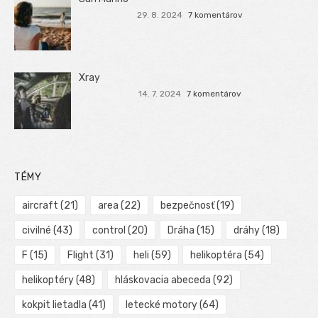
29. 8. 2024
7 komentárov
Xray
14. 7. 2024
7 komentárov
TÉMY
aircraft
(21)
area
(22)
bezpečnosť
(19)
civilné
(43)
control
(20)
Dráha
(15)
dráhy
(18)
F
(15)
Flight
(31)
heli
(59)
helikoptéra
(54)
helikoptéry
(48)
hláskovacia abeceda
(92)
kokpit lietadla
(41)
letecké motory
(64)