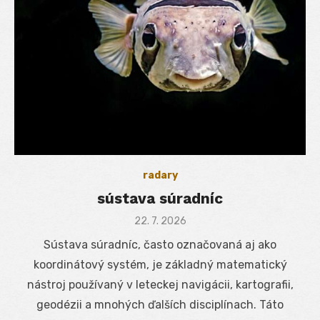
radary
sústava súradníc
Posted
22. 7. 2026
on
Sústava súradníc, často označovaná aj ako
koordinátový systém, je základný matematický
nástroj používaný v leteckej navigácii, kartografii,
geodézii a mnohých ďalších disciplínach. Táto