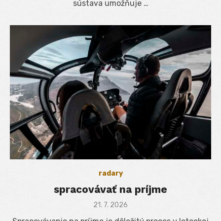
sústava umožňuje …
radary
spracovávať na príjme
Posted
21. 7. 2026
on