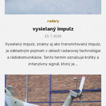
radary
vysielaný impulz
Posted
23. 7. 2026
on
Vysielaný impulz, známy aj ako transmitovaný impulz,
je základným pojmom v oblasti radarovej technológie
a rádiokomunikácie. Tento termín označuje krátky a
intenzívny signál, ktorý je …