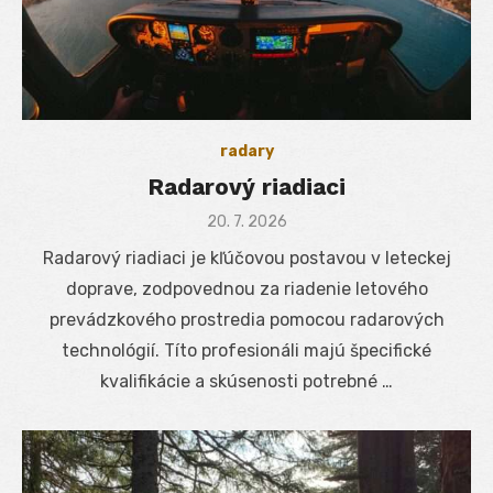
radary
Radarový riadiaci
Posted
20. 7. 2026
on
Radarový riadiaci je kľúčovou postavou v leteckej
doprave, zodpovednou za riadenie letového
prevádzkového prostredia pomocou radarových
technológií. Títo profesionáli majú špecifické
kvalifikácie a skúsenosti potrebné …