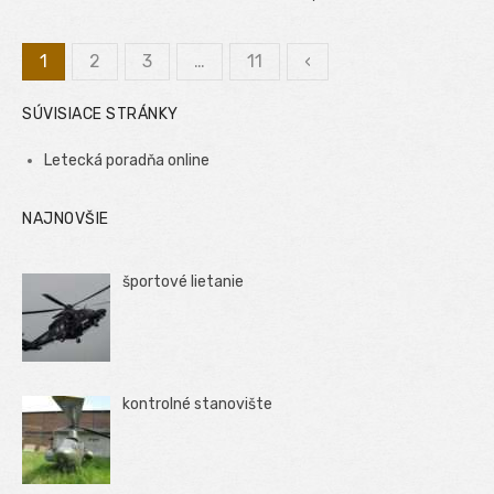
1
2
3
…
11
‹
Stránkovanie
SÚVISIACE STRÁNKY
príspevkov
Letecká poradňa online
NAJNOVŠIE
športové lietanie
kontrolné stanovište