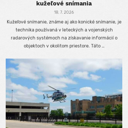
kužeľové snímania
Posted
18. 7. 2026
on
Kužeľové snímanie, známe aj ako konické snímanie, je
technika používaná v leteckých a vojenských
radarových systémoch na získavanie informácií o
objektoch v okolitom priestore. Táto …