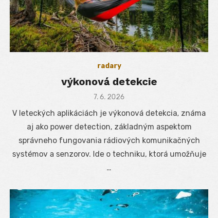
radary
výkonová detekcie
Posted
7. 6. 2026
on
V leteckých aplikáciách je výkonová detekcia, známa
aj ako power detection, základným aspektom
správneho fungovania rádiových komunikačných
systémov a senzorov. Ide o techniku, ktorá umožňuje
…