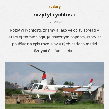
radary
rozptyl rýchlosti
Posted
5. 6. 2026
on
Rozptyl rýchlosti, známy aj ako velocity spread v
leteckej terminológii, je dôležitým pojmom, ktorý sa
používa na opis rozdielov v rýchlostiach medzi
rôznymi časťami alebo …