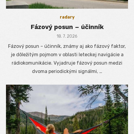
radary
Fázový posun – účinník
Posted
18. 7. 2026
on
Fázový posun – účinník, známy aj ako fázový faktor,
je dôležitým pojmom v oblasti leteckej navigácie a
rádiokomunikácie. Vyjadruje fázový posun medzi
dvoma periodickými signálmi, …