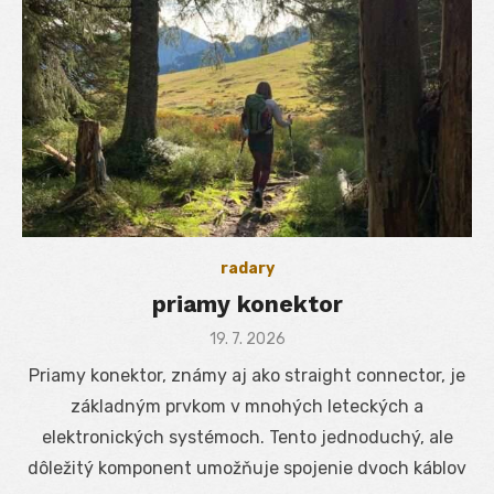
radary
priamy konektor
Posted
19. 7. 2026
on
Priamy konektor, známy aj ako straight connector, je
základným prvkom v mnohých leteckých a
elektronických systémoch. Tento jednoduchý, ale
dôležitý komponent umožňuje spojenie dvoch káblov