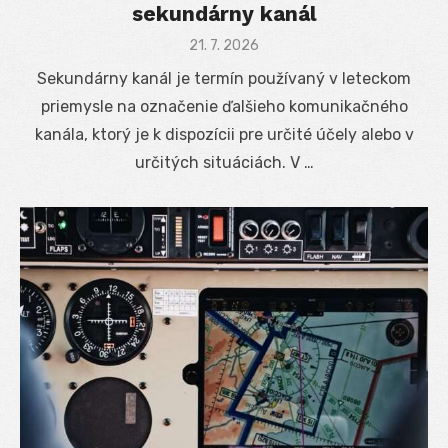
sekundárny kanál
Posted
21. 7. 2026
on
Sekundárny kanál je termín používaný v leteckom
priemysle na označenie ďalšieho komunikačného
kanála, ktorý je k dispozícii pre určité účely alebo v
určitých situáciách. V …