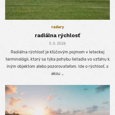
radary
radiálna rýchlosť
Posted
5. 6. 2026
on
Radiálna rýchlosť je kľúčovým pojmom v leteckej
terminológii, ktorý sa týka pohybu lietadla vo vzťahu k
iným objektom alebo pozorovateľom. Ide o rýchlosť, s
akou …