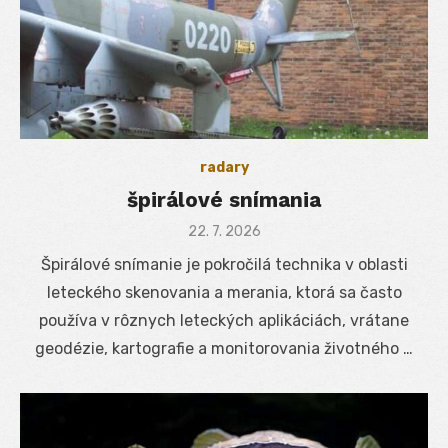
radary
špirálové snímania
Posted
22. 7. 2026
on
Špirálové snímanie je pokročilá technika v oblasti
leteckého skenovania a merania, ktorá sa často
používa v rôznych leteckých aplikáciách, vrátane
geodézie, kartografie a monitorovania životného …