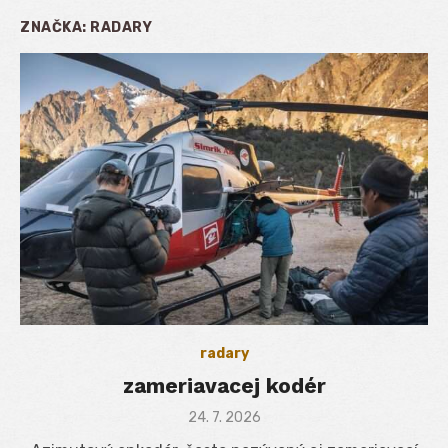
ZNAČKA:
RADARY
radary
zameriavacej kodér
Posted
24. 7. 2026
on