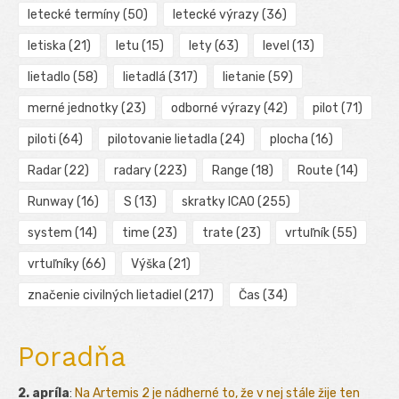
letecké termíny
(50)
letecké výrazy
(36)
letiska
(21)
letu
(15)
lety
(63)
level
(13)
lietadlo
(58)
lietadlá
(317)
lietanie
(59)
merné jednotky
(23)
odborné výrazy
(42)
pilot
(71)
piloti
(64)
pilotovanie lietadla
(24)
plocha
(16)
Radar
(22)
radary
(223)
Range
(18)
Route
(14)
Runway
(16)
S
(13)
skratky ICAO
(255)
system
(14)
time
(23)
trate
(23)
vrtuľník
(55)
vrtuľníky
(66)
Výška
(21)
značenie civilných lietadiel
(217)
Čas
(34)
Poradňa
2. apríla
:
Na Artemis 2 je nádherné to, že v nej stále žije ten