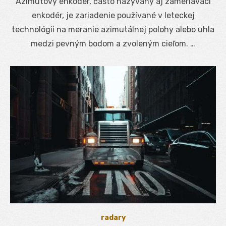
Azimutový enkodér, často nazývaný aj zameriavací
enkodér, je zariadenie používané v leteckej
technológii na meranie azimutálnej polohy alebo uhla
medzi pevným bodom a zvoleným cieľom. …
radary