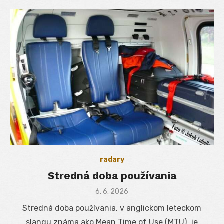
radary
Stredná doba používania
Posted
6. 6. 2026
on
Stredná doba používania, v anglickom leteckom
slangu známa ako Mean Time of Use (MTU), je