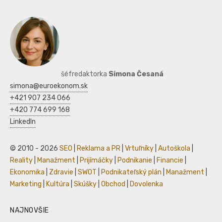
šéfredaktorka
Simona Česaná
simona@euroekonom.sk
+421 907 234 066
+420 774 699 168
LinkedIn
© 2010 - 2026
SEO
|
Reklama a PR
|
Vrtuľníky
|
Autoškola
|
Reality
|
Manažment
|
Prijímáčky
|
Podnikanie
|
Financie
|
Ekonomika
|
Zdravie
|
SWOT
|
Podnikateľský plán
|
Manažment
|
Marketing
|
Kultúra
|
Skúšky
|
Obchod
|
Dovolenka
NAJNOVŠIE