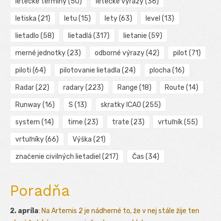
letecké termíny
(50)
letecké výrazy
(36)
letiska
(21)
letu
(15)
lety
(63)
level
(13)
lietadlo
(58)
lietadlá
(317)
lietanie
(59)
merné jednotky
(23)
odborné výrazy
(42)
pilot
(71)
piloti
(64)
pilotovanie lietadla
(24)
plocha
(16)
Radar
(22)
radary
(223)
Range
(18)
Route
(14)
Runway
(16)
S
(13)
skratky ICAO
(255)
system
(14)
time
(23)
trate
(23)
vrtuľník
(55)
vrtuľníky
(66)
Výška
(21)
značenie civilných lietadiel
(217)
Čas
(34)
Poradňa
2. apríla
:
Na Artemis 2 je nádherné to, že v nej stále žije ten