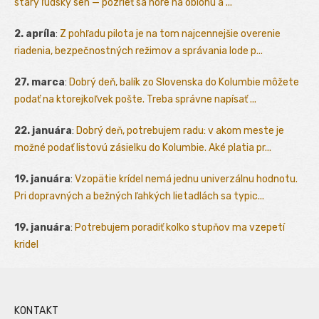
starý ľudský sen — pozrieť sa hore na oblohu a ...
2. apríla
:
Z pohľadu pilota je na tom najcennejšie overenie
riadenia, bezpečnostných režimov a správania lode p...
27. marca
:
Dobrý deň, balík zo Slovenska do Kolumbie môžete
podať na ktorejkoľvek pošte. Treba správne napísať ...
22. januára
:
Dobrý deň, potrebujem radu: v akom meste je
možné podať listovú zásielku do Kolumbie. Aké platia pr...
19. januára
:
Vzopätie krídel nemá jednu univerzálnu hodnotu.
Pri dopravných a bežných ľahkých lietadlách sa typic...
19. januára
:
Potrebujem poradiť kolko stupňov ma vzepetí
kridel
KONTAKT