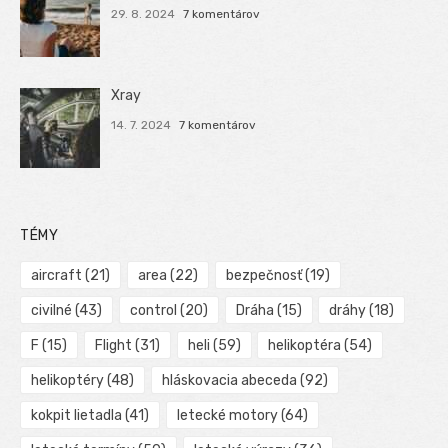
29. 8. 2024
7 komentárov
Xray
14. 7. 2024
7 komentárov
TÉMY
aircraft
(21)
area
(22)
bezpečnosť
(19)
civilné
(43)
control
(20)
Dráha
(15)
dráhy
(18)
F
(15)
Flight
(31)
heli
(59)
helikoptéra
(54)
helikoptéry
(48)
hláskovacia abeceda
(92)
kokpit lietadla
(41)
letecké motory
(64)