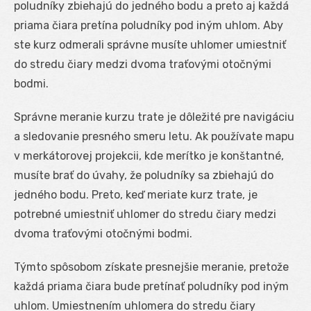
poludníky zbiehajú do jedného bodu a preto aj každá
priama čiara pretína poludníky pod iným uhlom. Aby
ste kurz odmerali správne musíte uhlomer umiestniť
do stredu čiary medzi dvoma traťovými otočnými
bodmi.
Správne meranie kurzu trate je dôležité pre navigáciu
a sledovanie presného smeru letu. Ak používate mapu
v merkátorovej projekcii, kde merítko je konštantné,
musíte brať do úvahy, že poludníky sa zbiehajú do
jedného bodu. Preto, keď meriate kurz trate, je
potrebné umiestniť uhlomer do stredu čiary medzi
dvoma traťovými otočnými bodmi.
Týmto spôsobom získate presnejšie meranie, pretože
každá priama čiara bude pretínať poludníky pod iným
uhlom. Umiestnením uhlomera do stredu čiary