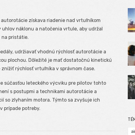
o autorotácie získava riadenie nad vrtuľníkom
 uhlov náklonu a natočenia vrtule, aby udržal
 na pristátie.
 pedály, udržiavať vhodnú rýchlosť autorotácie a
cou plochou. Dôležité je mať dostatočnú kinetickú
 znížiť rýchlosť vrtuľníka v správnom čase.
je súčasťou leteckého výcviku pre pilotov tohto
ámení s postupmi a technikami autorotácie a
cií so zlyhaním motora. Týmto sa zvyšuje ich
v prípade potreby.
TÉ
ai