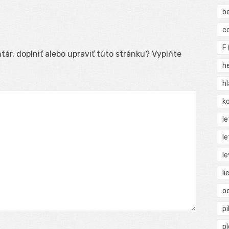
b
c
F
ár, doplniť alebo upraviť túto stránku? Vyplňte
h
h
ko
l
le
le
li
o
pi
p