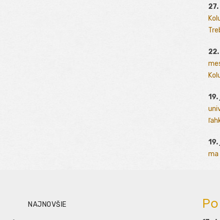
27.
Kol
Tre
22.
mes
Kolu
19.
uni
ľah
19.
ma 
Po
NAJNOVŠIE