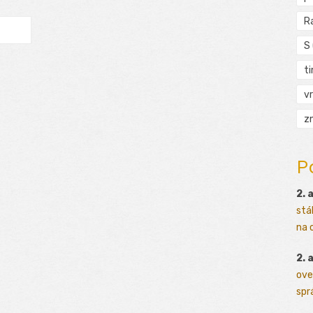
R
S
t
vr
zn
P
2. 
stá
na o
2. 
ove
sprá