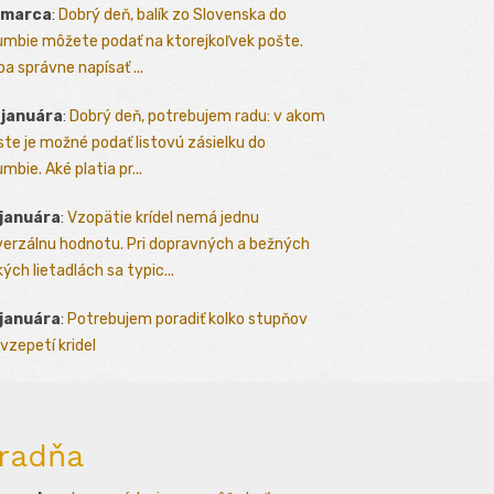
 marca
:
Dobrý deň, balík zo Slovenska do
umbie môžete podať na ktorejkoľvek pošte.
ba správne napísať ...
 januára
:
Dobrý deň, potrebujem radu: v akom
te je možné podať listovú zásielku do
mbie. Aké platia pr...
 januára
:
Vzopätie krídel nemá jednu
verzálnu hodnotu. Pri dopravných a bežných
kých lietadlách sa typic...
 januára
:
Potrebujem poradiť kolko stupňov
vzepetí kridel
radňa