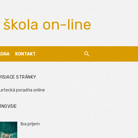
 škola on-line
ADŇA
KONTAKT
VISIACE STRÁNKY
Letecká poradňa online
JNOVŠIE
Iba príjem