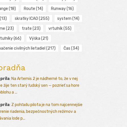
ange
(18)
Route
(14)
Runway
(16)
(13)
skratky ICAO
(255)
system
(14)
ime
(23)
trate
(23)
vrtuľník
(55)
tuľníky
(66)
Výška
(21)
ačenie civilných lietadiel
(217)
Čas
(34)
oradňa
apríla
:
Na Artemis 2 je nádherné to, že v nej
le žije ten starý ľudský sen — pozrieť sa hore
blohu a ...
apríla
:
Z pohľadu pilota je na tom najcennejšie
renie riadenia, bezpečnostných režimov a
vania lode p...