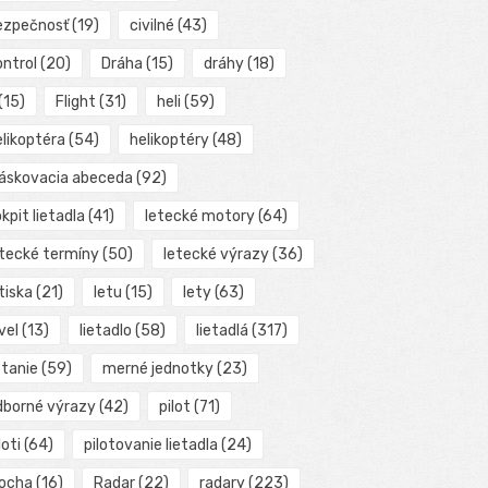
ezpečnosť
(19)
civilné
(43)
ontrol
(20)
Dráha
(15)
dráhy
(18)
(15)
Flight
(31)
heli
(59)
elikoptéra
(54)
helikoptéry
(48)
láskovacia abeceda
(92)
kpit lietadla
(41)
letecké motory
(64)
etecké termíny
(50)
letecké výrazy
(36)
tiska
(21)
letu
(15)
lety
(63)
vel
(13)
lietadlo
(58)
lietadlá
(317)
etanie
(59)
merné jednotky
(23)
dborné výrazy
(42)
pilot
(71)
loti
(64)
pilotovanie lietadla
(24)
locha
(16)
Radar
(22)
radary
(223)