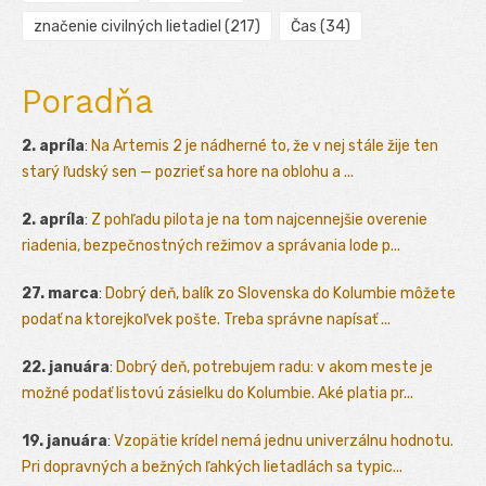
značenie civilných lietadiel
(217)
Čas
(34)
Poradňa
2. apríla
:
Na Artemis 2 je nádherné to, že v nej stále žije ten
starý ľudský sen — pozrieť sa hore na oblohu a ...
2. apríla
:
Z pohľadu pilota je na tom najcennejšie overenie
riadenia, bezpečnostných režimov a správania lode p...
27. marca
:
Dobrý deň, balík zo Slovenska do Kolumbie môžete
podať na ktorejkoľvek pošte. Treba správne napísať ...
22. januára
:
Dobrý deň, potrebujem radu: v akom meste je
možné podať listovú zásielku do Kolumbie. Aké platia pr...
19. januára
:
Vzopätie krídel nemá jednu univerzálnu hodnotu.
Pri dopravných a bežných ľahkých lietadlách sa typic...