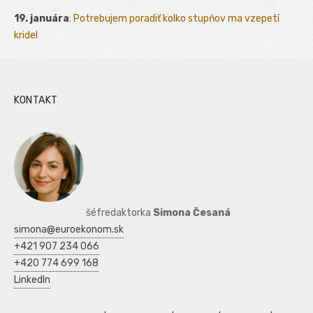
19. januára
:
Potrebujem poradiť kolko stupňov ma vzepetí
kridel
KONTAKT
šéfredaktorka
Simona Česaná
simona@euroekonom.sk
+421 907 234 066
+420 774 699 168
LinkedIn