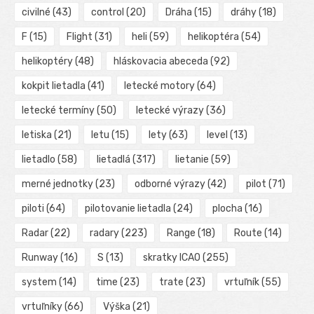
civilné
(43)
control
(20)
Dráha
(15)
dráhy
(18)
F
(15)
Flight
(31)
heli
(59)
helikoptéra
(54)
helikoptéry
(48)
hláskovacia abeceda
(92)
kokpit lietadla
(41)
letecké motory
(64)
letecké termíny
(50)
letecké výrazy
(36)
letiska
(21)
letu
(15)
lety
(63)
level
(13)
lietadlo
(58)
lietadlá
(317)
lietanie
(59)
merné jednotky
(23)
odborné výrazy
(42)
pilot
(71)
piloti
(64)
pilotovanie lietadla
(24)
plocha
(16)
Radar
(22)
radary
(223)
Range
(18)
Route
(14)
Runway
(16)
S
(13)
skratky ICAO
(255)
system
(14)
time
(23)
trate
(23)
vrtuľník
(55)
vrtuľníky
(66)
Výška
(21)