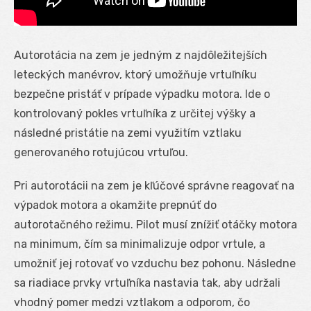
Autorotácia na zem je jedným z najdôležitejších
leteckých manévrov, ktorý umožňuje vrtuľníku
bezpečne pristáť v prípade výpadku motora. Ide o
kontrolovaný pokles vrtuľníka z určitej výšky a
následné pristátie na zemi využitím vztlaku
generovaného rotujúcou vrtuľou.
Pri autorotácii na zem je kľúčové správne reagovať na
výpadok motora a okamžite prepnúť do
autorotačného režimu. Pilot musí znížiť otáčky motora
na minimum, čím sa minimalizuje odpor vrtule, a
umožniť jej rotovať vo vzduchu bez pohonu. Následne
sa riadiace prvky vrtuľníka nastavia tak, aby udržali
vhodný pomer medzi vztlakom a odporom, čo