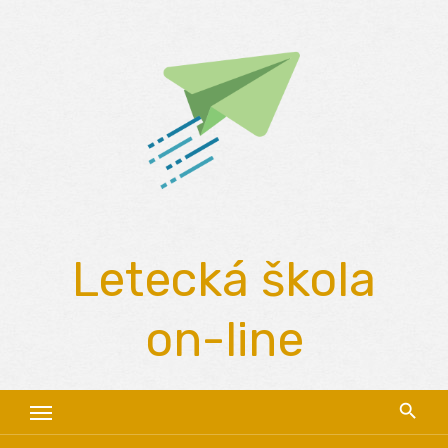
Skip
to
content
Letecká škola
on-line