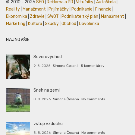
© 2010 - 2026
SEO
|
Reklama a PR
|
Vrtuľníky
|
Autoškola
|
Reality
|
Manažment
|
Prijímáčky
|
Podnikanie
|
Financie
|
Ekonomika
|
Zdravie
|
SWOT
|
Podnikateľský plán
|
Manažment
|
Marketing
|
Kultúra
|
Skúšky
|
Obchod
|
Dovolenka
NAJNOVŠIE
Severovýchod
9. 8. 2026
Simona Česaná
5 komentárov
Sneh na zemi
8. 8. 2026
Simona Česaná
No comments
vstup vzduchu
8. 8. 2026
Simona Česaná
No comments