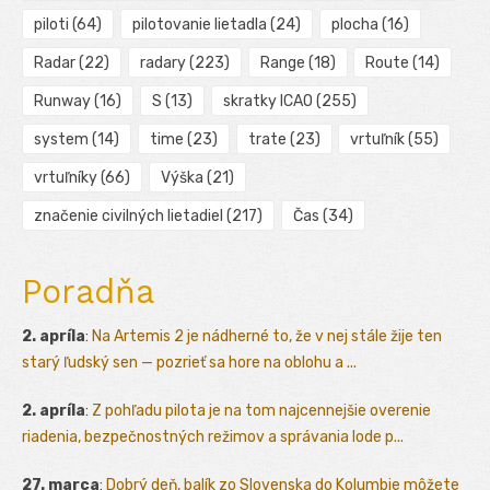
piloti
(64)
pilotovanie lietadla
(24)
plocha
(16)
Radar
(22)
radary
(223)
Range
(18)
Route
(14)
Runway
(16)
S
(13)
skratky ICAO
(255)
system
(14)
time
(23)
trate
(23)
vrtuľník
(55)
vrtuľníky
(66)
Výška
(21)
značenie civilných lietadiel
(217)
Čas
(34)
Poradňa
2. apríla
:
Na Artemis 2 je nádherné to, že v nej stále žije ten
starý ľudský sen — pozrieť sa hore na oblohu a ...
2. apríla
:
Z pohľadu pilota je na tom najcennejšie overenie
riadenia, bezpečnostných režimov a správania lode p...
27. marca
:
Dobrý deň, balík zo Slovenska do Kolumbie môžete