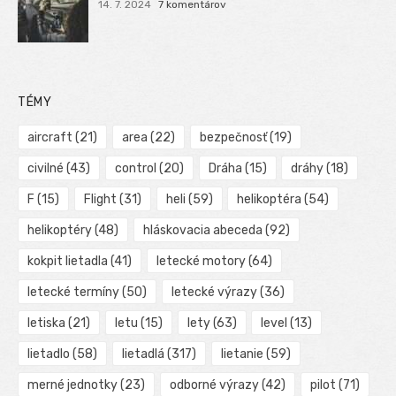
14. 7. 2024
7 komentárov
TÉMY
aircraft
(21)
area
(22)
bezpečnosť
(19)
civilné
(43)
control
(20)
Dráha
(15)
dráhy
(18)
F
(15)
Flight
(31)
heli
(59)
helikoptéra
(54)
helikoptéry
(48)
hláskovacia abeceda
(92)
kokpit lietadla
(41)
letecké motory
(64)
letecké termíny
(50)
letecké výrazy
(36)
letiska
(21)
letu
(15)
lety
(63)
level
(13)
lietadlo
(58)
lietadlá
(317)
lietanie
(59)
merné jednotky
(23)
odborné výrazy
(42)
pilot
(71)