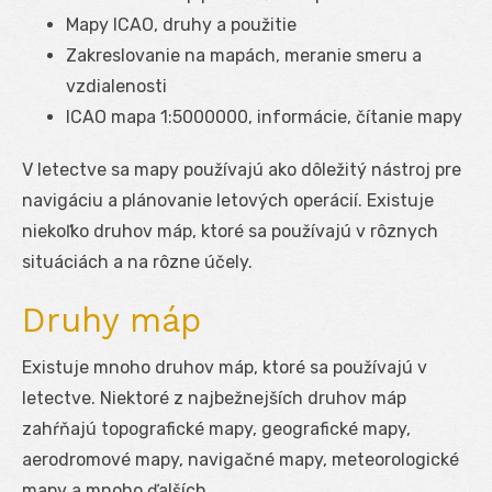
Mapy ICAO, druhy a použitie
Zakreslovanie na mapách, meranie smeru a
vzdialenosti
ICAO mapa 1:5000000, informácie, čítanie mapy
V letectve sa mapy používajú ako dôležitý nástroj pre
navigáciu a plánovanie letových operácií. Existuje
niekoľko druhov máp, ktoré sa používajú v rôznych
situáciách a na rôzne účely.
Druhy máp
Existuje mnoho druhov máp, ktoré sa používajú v
letectve. Niektoré z najbežnejších druhov máp
zahŕňajú topografické mapy, geografické mapy,
aerodromové mapy, navigačné mapy, meteorologické
mapy a mnoho ďalších.