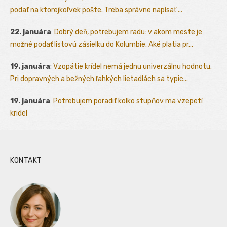
podať na ktorejkoľvek pošte. Treba správne napísať ...
22. januára
:
Dobrý deň, potrebujem radu: v akom meste je
možné podať listovú zásielku do Kolumbie. Aké platia pr...
19. januára
:
Vzopätie krídel nemá jednu univerzálnu hodnotu.
Pri dopravných a bežných ľahkých lietadlách sa typic...
19. januára
:
Potrebujem poradiť kolko stupňov ma vzepetí
kridel
KONTAKT