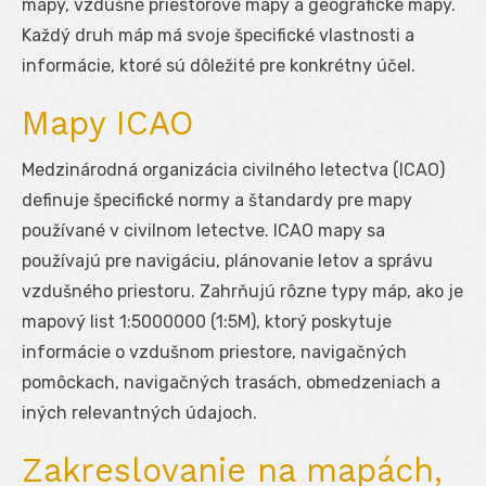
mapy, vzdušné priestorové mapy a geografické mapy.
Každý druh máp má svoje špecifické vlastnosti a
informácie, ktoré sú dôležité pre konkrétny účel.
Mapy ICAO
Medzinárodná organizácia civilného letectva (ICAO)
definuje špecifické normy a štandardy pre mapy
používané v civilnom letectve. ICAO mapy sa
používajú pre navigáciu, plánovanie letov a správu
vzdušného priestoru. Zahrňujú rôzne typy máp, ako je
mapový list 1:5000000 (1:5M), ktorý poskytuje
informácie o vzdušnom priestore, navigačných
pomôckach, navigačných trasách, obmedzeniach a
iných relevantných údajoch.
Zakreslovanie na mapách,