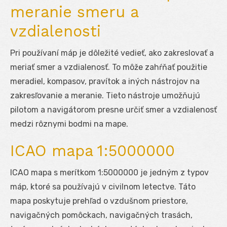
meranie smeru a
vzdialenosti
Pri používaní máp je dôležité vedieť, ako zakreslovať a
meriať smer a vzdialenosť. To môže zahŕňať použitie
meradiel, kompasov, pravítok a iných nástrojov na
zakresľovanie a meranie. Tieto nástroje umožňujú
pilotom a navigátorom presne určiť smer a vzdialenosť
medzi rôznymi bodmi na mape.
ICAO mapa 1:5000000
ICAO mapa s merítkom 1:5000000 je jedným z typov
máp, ktoré sa používajú v civilnom letectve. Táto
mapa poskytuje prehľad o vzdušnom priestore,
navigačných pomôckach, navigačných trasách,