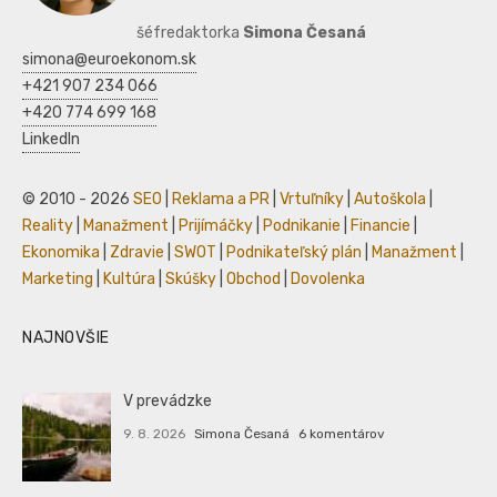
šéfredaktorka
Simona Česaná
simona@euroekonom.sk
+421 907 234 066
+420 774 699 168
LinkedIn
© 2010 - 2026
SEO
|
Reklama a PR
|
Vrtuľníky
|
Autoškola
|
Reality
|
Manažment
|
Prijímáčky
|
Podnikanie
|
Financie
|
Ekonomika
|
Zdravie
|
SWOT
|
Podnikateľský plán
|
Manažment
|
Marketing
|
Kultúra
|
Skúšky
|
Obchod
|
Dovolenka
NAJNOVŠIE
V prevádzke
9. 8. 2026
Simona Česaná
6 komentárov