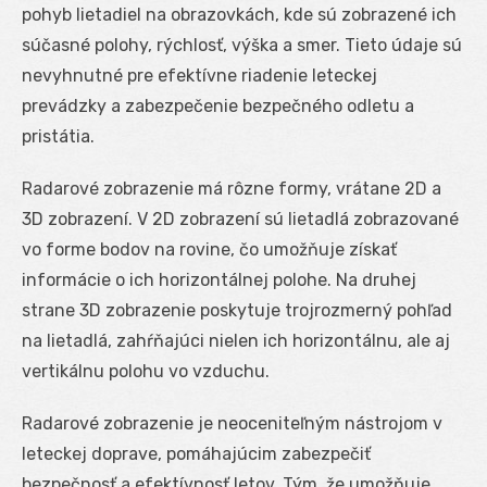
pohyb lietadiel na obrazovkách, kde sú zobrazené ich
súčasné polohy, rýchlosť, výška a smer. Tieto údaje sú
nevyhnutné pre efektívne riadenie leteckej
prevádzky a zabezpečenie bezpečného odletu a
pristátia.
Radarové zobrazenie má rôzne formy, vrátane 2D a
3D zobrazení. V 2D zobrazení sú lietadlá zobrazované
vo forme bodov na rovine, čo umožňuje získať
informácie o ich horizontálnej polohe. Na druhej
strane 3D zobrazenie poskytuje trojrozmerný pohľad
na lietadlá, zahŕňajúci nielen ich horizontálnu, ale aj
vertikálnu polohu vo vzduchu.
Radarové zobrazenie je neoceniteľným nástrojom v
leteckej doprave, pomáhajúcim zabezpečiť
bezpečnosť a efektívnosť letov. Tým, že umožňuje