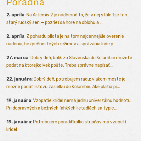
Poradňa
2. apríla
:
Na Artemis 2 je nádherné to, že v nej stále žije ten
starý ľudský sen — pozrieť sa hore na oblohu a ...
2. apríla
:
Z pohľadu pilota je na tom najcennejšie overenie
riadenia, bezpečnostných režimov a správania lode p...
27. marca
:
Dobrý deň, balík zo Slovenska do Kolumbie môžete
podať na ktorejkoľvek pošte. Treba správne napísať ...
22. januára
:
Dobrý deň, potrebujem radu: v akom meste je
možné podať listovú zásielku do Kolumbie. Aké platia pr...
19. januára
:
Vzopätie krídel nemá jednu univerzálnu hodnotu.
Pri dopravných a bežných ľahkých lietadlách sa typic...
19. januára
:
Potrebujem poradiť kolko stupňov ma vzepetí
kridel