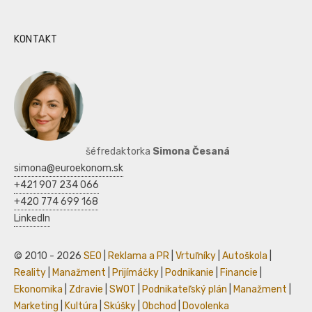
KONTAKT
šéfredaktorka
Simona Česaná
simona@euroekonom.sk
+421 907 234 066
+420 774 699 168
LinkedIn
© 2010 - 2026
SEO
|
Reklama a PR
|
Vrtuľníky
|
Autoškola
|
Reality
|
Manažment
|
Prijímáčky
|
Podnikanie
|
Financie
|
Ekonomika
|
Zdravie
|
SWOT
|
Podnikateľský plán
|
Manažment
|
Marketing
|
Kultúra
|
Skúšky
|
Obchod
|
Dovolenka