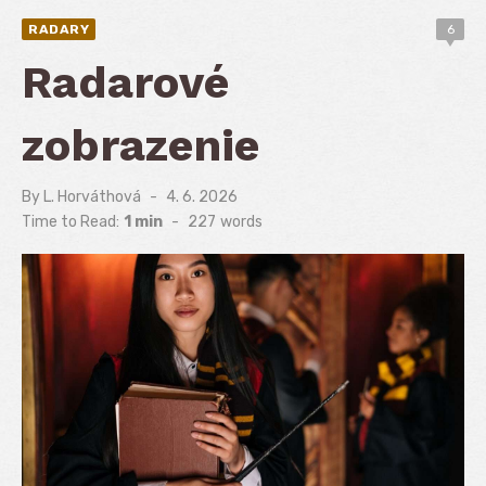
RADARY
6
Radarové
zobrazenie
By
L. Horváthová
Posted
4. 6. 2026
on
Time to Read:
1 min
-
227
words