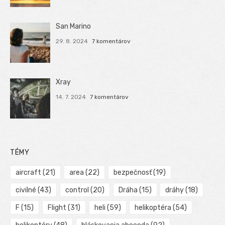
San Marino
29. 8. 2024
7 komentárov
Xray
14. 7. 2024
7 komentárov
TÉMY
aircraft
(21)
area
(22)
bezpečnosť
(19)
civilné
(43)
control
(20)
Dráha
(15)
dráhy
(18)
F
(15)
Flight
(31)
heli
(59)
helikoptéra
(54)