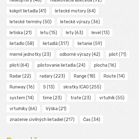
helikoptéry
(48)
hláskovacia abeceda
(92)
kokpit lietadla
(41)
letecké motory
(64)
letecké termíny
(50)
letecké výrazy
(36)
letiska
(21)
letu
(15)
lety
(63)
level
(13)
lietadlo
(58)
lietadlá
(317)
lietanie
(59)
merné jednotky
(23)
odborné výrazy
(42)
pilot
(71)
piloti
(64)
pilotovanie lietadla
(24)
plocha
(16)
Radar
(22)
radary
(223)
Range
(18)
Route
(14)
Runway
(16)
S
(13)
skratky ICAO
(255)
system
(14)
time
(23)
trate
(23)
vrtuľník
(55)
vrtuľníky
(66)
Výška
(21)
značenie civilných lietadiel
(217)
Čas
(34)