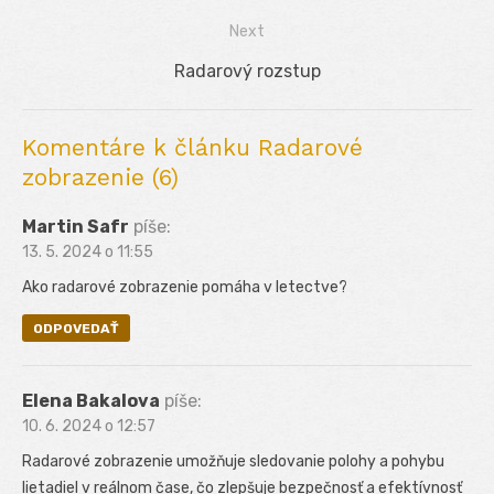
v
post:
Next
článku
Next
Radarový rozstup
post:
Komentáre k článku Radarové
zobrazenie (6)
Martin Safr
píše:
13. 5. 2024 o 11:55
Ako radarové zobrazenie pomáha v letectve?
ODPOVEDAŤ
Elena Bakalova
píše:
10. 6. 2024 o 12:57
Radarové zobrazenie umožňuje sledovanie polohy a pohybu
lietadiel v reálnom čase, čo zlepšuje bezpečnosť a efektívnosť