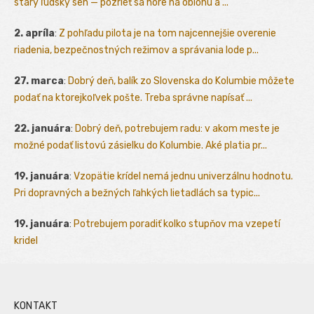
starý ľudský sen — pozrieť sa hore na oblohu a ...
2. apríla
:
Z pohľadu pilota je na tom najcennejšie overenie
riadenia, bezpečnostných režimov a správania lode p...
27. marca
:
Dobrý deň, balík zo Slovenska do Kolumbie môžete
podať na ktorejkoľvek pošte. Treba správne napísať ...
22. januára
:
Dobrý deň, potrebujem radu: v akom meste je
možné podať listovú zásielku do Kolumbie. Aké platia pr...
19. januára
:
Vzopätie krídel nemá jednu univerzálnu hodnotu.
Pri dopravných a bežných ľahkých lietadlách sa typic...
19. januára
:
Potrebujem poradiť kolko stupňov ma vzepetí
kridel
KONTAKT