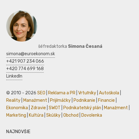
šéfredaktorka
Simona Česaná
simona@euroekonom.sk
+421 907 234 066
+420 774 699 168
LinkedIn
© 2010 - 2026
SEO
|
Reklama a PR
|
Vrtuľníky
|
Autoškola
|
Reality
|
Manažment
|
Prijímáčky
|
Podnikanie
|
Financie
|
Ekonomika
|
Zdravie
|
SWOT
|
Podnikateľský plán
|
Manažment
|
Marketing
|
Kultúra
|
Skúšky
|
Obchod
|
Dovolenka
NAJNOVŠIE