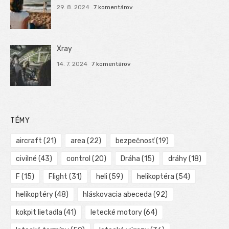
29. 8. 2024
7 komentárov
Xray
14. 7. 2024
7 komentárov
TÉMY
aircraft
(21)
area
(22)
bezpečnosť
(19)
civilné
(43)
control
(20)
Dráha
(15)
dráhy
(18)
F
(15)
Flight
(31)
heli
(59)
helikoptéra
(54)
helikoptéry
(48)
hláskovacia abeceda
(92)
kokpit lietadla
(41)
letecké motory
(64)