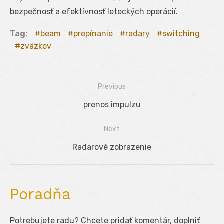
bezpečnosť a efektívnosť leteckých operácií.
Tag:
beam
prepínanie
radary
switching
zväzkov
Previous
Navigácia
Previous
prenos impulzu
v
post:
Next
článku
Next
Radarové zobrazenie
post:
Poradňa
Potrebujete radu? Chcete pridať komentár, doplniť