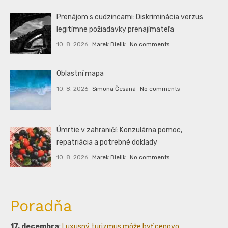
Prenájom s cudzincami: Diskriminácia verzus
legitímne požiadavky prenajímateľa
10. 8. 2026
Marek Bielik
No comments
Oblastní mapa
10. 8. 2026
Simona Česaná
No comments
Úmrtie v zahraničí: Konzulárna pomoc,
repatriácia a potrebné doklady
10. 8. 2026
Marek Bielik
No comments
Poradňa
17. decembra
:
Luxusný turizmus môže byť cenovo