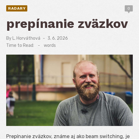
RADARY
0
prepínanie zväzkov
By
L. Horváthová
Posted
3. 6. 2026
on
Time to Read:
-
words
Prepínanie zväzkov, známe aj ako beam switching, je