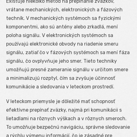
Existuje niekoľko metód na prepínanie zväzkov,
vrátane mechanických, elektronických a fázových
techník. V mechanických systémoch sa fyzickými
komponentmi, ako sú antény alebo zrkadlá, mení
poloha signálu. V elektronických systémoch sa
používajú elektronické obvody na riadenie smeru
signálu, zatiaľ čo v fázových systémoch sa mení fáza
signálu, čo ovplyvňuje jeho smer. Tieto techniky
umožňujú presné zameranie signálu v určitom smere
a minimalizujú rozptyl, čím sa zvyšuje účinnosť
komunikácie a sledovania v leteckom prostredí.
V leteckom priemysle je dôležité mať schopnosť
efektívne prepínať zväzky, najmä pri komunikácii s
lietadlami na rôznych výškach a v rôznych smeroch.
To umožňuje bezpečnú navigáciu, správne sledovanie
a rýchlu výmenu informácií, čo je zásadné pre