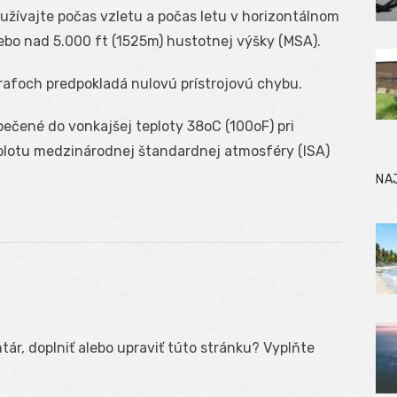
žívajte počas vzletu a počas letu v horizontálnom
ebo nad 5.000 ft (1525m) hustotnej výšky (MSA).
rafoch predpokladá nulovú prístrojovú chybu.
ečené do vonkajšej teploty 38
o
C (100
o
F) pri
plotu medzinárodnej štandardnej atmosféry (ISA)
NA
ár, doplniť alebo upraviť túto stránku? Vyplňte