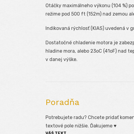
Otáčky maximálneho výkonu (104 %) pou
režime pod 500 ft (152m) nad zemou al
Indikovaná rýchlosť (KIAS) uvedená v g
Dostatočné chladenie motora je zabezp
hladine mora, alebo 23
o
C (41
o
F) nad te
v danej výške.
Poradňa
Potrebujete radu? Chcete pridať koment
textové pole nižšie. Ďakujeme ♥
VÁŠ TEXT