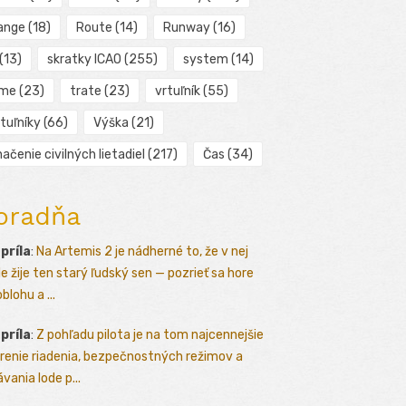
ange
(18)
Route
(14)
Runway
(16)
(13)
skratky ICAO
(255)
system
(14)
ime
(23)
trate
(23)
vrtuľník
(55)
tuľníky
(66)
Výška
(21)
ačenie civilných lietadiel
(217)
Čas
(34)
oradňa
apríla
:
Na Artemis 2 je nádherné to, že v nej
le žije ten starý ľudský sen — pozrieť sa hore
blohu a ...
apríla
:
Z pohľadu pilota je na tom najcennejšie
renie riadenia, bezpečnostných režimov a
vania lode p...