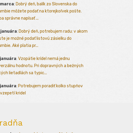
 marca
:
Dobrý deň, balík zo Slovenska do
umbie môžete podať na ktorejkoľvek pošte.
ba správne napísať ...
 januára
:
Dobrý deň, potrebujem radu: v akom
te je možné podať listovú zásielku do
mbie. Aké platia pr...
 januára
:
Vzopätie krídel nemá jednu
verzálnu hodnotu. Pri dopravných a bežných
kých lietadlách sa typic...
 januára
:
Potrebujem poradiť kolko stupňov
vzepetí kridel
radňa