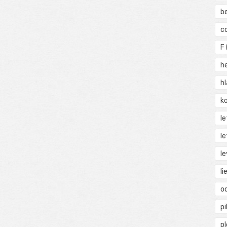
b
c
F
h
h
ko
l
le
le
li
o
pi
p