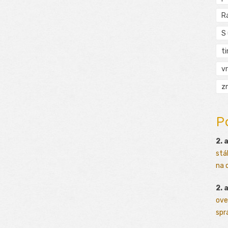
R
S
t
vr
zn
P
2. 
stá
na o
2. 
ove
sprá