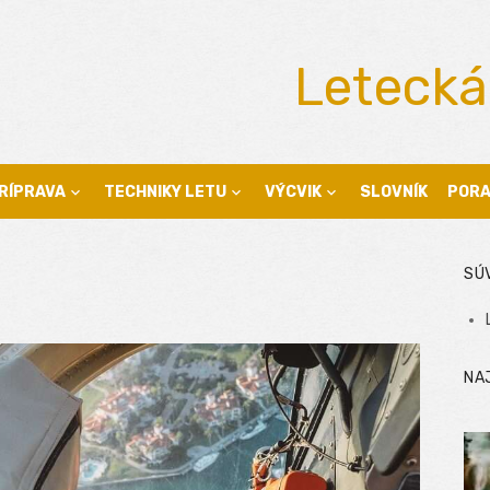
Letecká
RÍPRAVA
TECHNIKY LETU
VÝCVIK
SLOVNÍK
POR
SÚ
NA