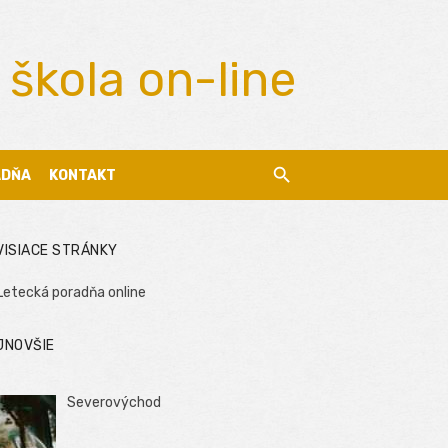
 škola on-line
ADŇA
KONTAKT
VISIACE STRÁNKY
Letecká poradňa online
JNOVŠIE
Severovýchod