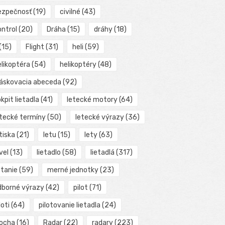
ezpečnosť
(19)
civilné
(43)
ontrol
(20)
Dráha
(15)
dráhy
(18)
(15)
Flight
(31)
heli
(59)
elikoptéra
(54)
helikoptéry
(48)
láskovacia abeceda
(92)
kpit lietadla
(41)
letecké motory
(64)
etecké termíny
(50)
letecké výrazy
(36)
tiska
(21)
letu
(15)
lety
(63)
vel
(13)
lietadlo
(58)
lietadlá
(317)
etanie
(59)
merné jednotky
(23)
dborné výrazy
(42)
pilot
(71)
loti
(64)
pilotovanie lietadla
(24)
locha
(16)
Radar
(22)
radary
(223)