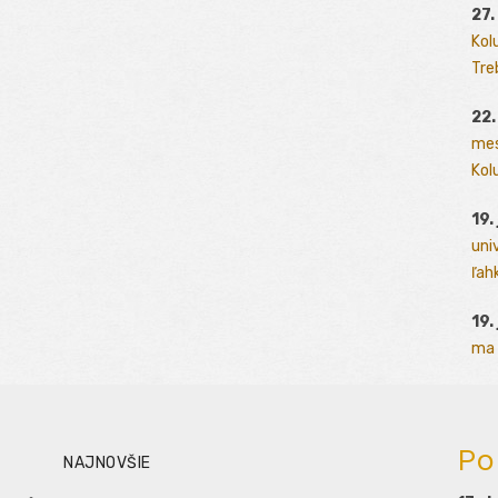
27.
Kol
Tre
22.
mes
Kolu
19.
uni
ľah
19.
ma 
Po
NAJNOVŠIE