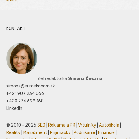
KONTAKT
šéfredaktorka
Simona Česaná
simona@euroekonom.sk
+421 907 234 066
+420 774 699 168
LinkedIn
© 2010 - 2026
SEO
|
Reklama a PR
|
Vrtuľníky
|
Autoškola
|
Reality
|
Manažment
|
Prijímáčky
|
Podnikanie
|
Financie
|