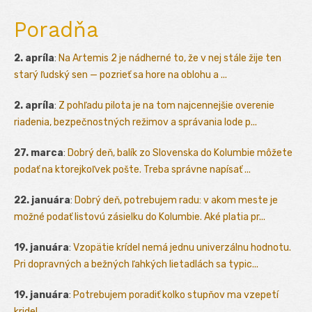
Poradňa
2. apríla
:
Na Artemis 2 je nádherné to, že v nej stále žije ten
starý ľudský sen — pozrieť sa hore na oblohu a ...
2. apríla
:
Z pohľadu pilota je na tom najcennejšie overenie
riadenia, bezpečnostných režimov a správania lode p...
27. marca
:
Dobrý deň, balík zo Slovenska do Kolumbie môžete
podať na ktorejkoľvek pošte. Treba správne napísať ...
22. januára
:
Dobrý deň, potrebujem radu: v akom meste je
možné podať listovú zásielku do Kolumbie. Aké platia pr...
19. januára
:
Vzopätie krídel nemá jednu univerzálnu hodnotu.
Pri dopravných a bežných ľahkých lietadlách sa typic...
19. januára
:
Potrebujem poradiť kolko stupňov ma vzepetí
kridel