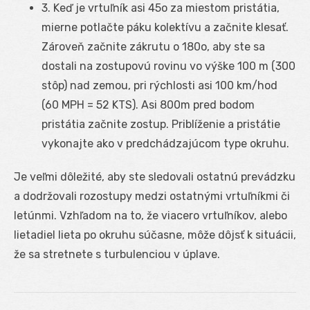
3. Keď je vrtuľník asi 45
o
za miestom pristátia,
mierne potlačte páku kolektívu a začnite klesať.
Zároveň začnite zákrutu o 180
o
, aby ste sa
dostali na zostupovú rovinu vo výške 100 m (300
stôp) nad zemou, pri rýchlosti asi 100 km/hod
(60 MPH = 52 KTS). Asi 800m pred bodom
pristátia začnite zostup. Priblíženie a pristátie
vykonajte ako v predchádzajúcom type okruhu.
Je veľmi dôležité, aby ste sledovali ostatnú prevádzku
a dodržovali rozostupy medzi ostatnými vrtuľníkmi či
letúnmi. Vzhľadom na to, že viacero vrtuľníkov, alebo
lietadiel lieta po okruhu súčasne, môže dôjsť k situácii,
že sa stretnete s turbulenciou v úplave.