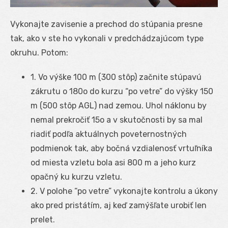
Vykonajte zavisenie a prechod do stúpania presne
tak, ako v ste ho vykonali v predchádzajúcom type
okruhu. Potom:
1. Vo výške 100 m (300 stôp) začnite stúpavú
zákrutu o 180
o
do kurzu “po vetre” do výšky 150
m (500 stôp AGL) nad zemou. Uhol náklonu by
nemal prekročiť 15
o
a v skutočnosti by sa mal
riadiť podľa aktuálnych poveternostných
podmienok tak, aby bočná vzdialenosť vrtuľníka
od miesta vzletu bola asi 800 m a jeho kurz
opačný ku kurzu vzletu.
2. V polohe “po vetre” vykonajte kontrolu a úkony
ako pred pristátím, aj keď zamýšľate urobiť len
prelet.