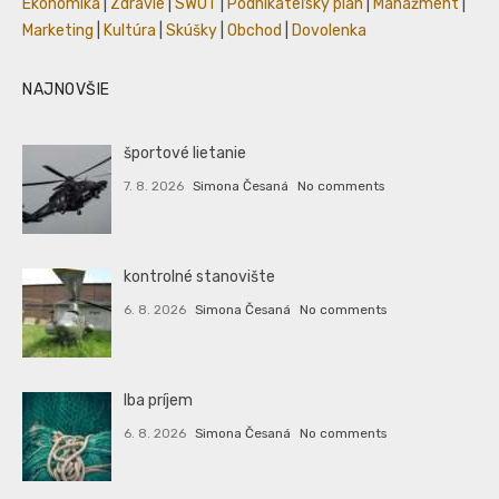
Ekonomika
|
Zdravie
|
SWOT
|
Podnikateľský plán
|
Manažment
|
Marketing
|
Kultúra
|
Skúšky
|
Obchod
|
Dovolenka
NAJNOVŠIE
športové lietanie
7. 8. 2026
Simona Česaná
No comments
kontrolné stanovište
6. 8. 2026
Simona Česaná
No comments
Iba príjem
6. 8. 2026
Simona Česaná
No comments