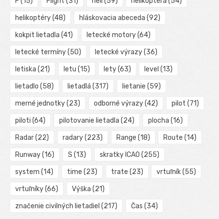
F
(15)
Flight
(31)
heli
(59)
helikoptéra
(54)
helikoptéry
(48)
hláskovacia abeceda
(92)
kokpit lietadla
(41)
letecké motory
(64)
letecké termíny
(50)
letecké výrazy
(36)
letiska
(21)
letu
(15)
lety
(63)
level
(13)
lietadlo
(58)
lietadlá
(317)
lietanie
(59)
merné jednotky
(23)
odborné výrazy
(42)
pilot
(71)
piloti
(64)
pilotovanie lietadla
(24)
plocha
(16)
Radar
(22)
radary
(223)
Range
(18)
Route
(14)
Runway
(16)
S
(13)
skratky ICAO
(255)
system
(14)
time
(23)
trate
(23)
vrtuľník
(55)
vrtuľníky
(66)
Výška
(21)
značenie civilných lietadiel
(217)
Čas
(34)