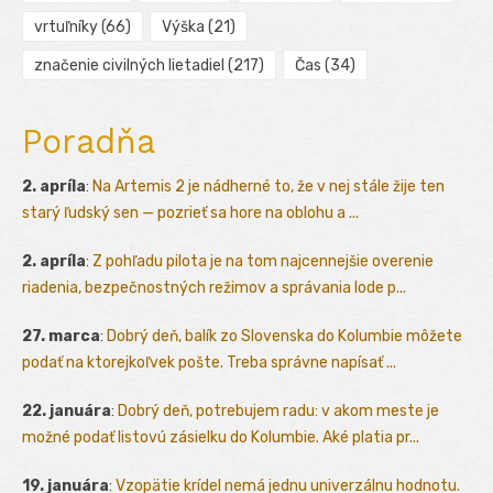
vrtuľníky
(66)
Výška
(21)
značenie civilných lietadiel
(217)
Čas
(34)
Poradňa
2. apríla
:
Na Artemis 2 je nádherné to, že v nej stále žije ten
starý ľudský sen — pozrieť sa hore na oblohu a ...
2. apríla
:
Z pohľadu pilota je na tom najcennejšie overenie
riadenia, bezpečnostných režimov a správania lode p...
27. marca
:
Dobrý deň, balík zo Slovenska do Kolumbie môžete
podať na ktorejkoľvek pošte. Treba správne napísať ...
22. januára
:
Dobrý deň, potrebujem radu: v akom meste je
možné podať listovú zásielku do Kolumbie. Aké platia pr...
19. januára
:
Vzopätie krídel nemá jednu univerzálnu hodnotu.