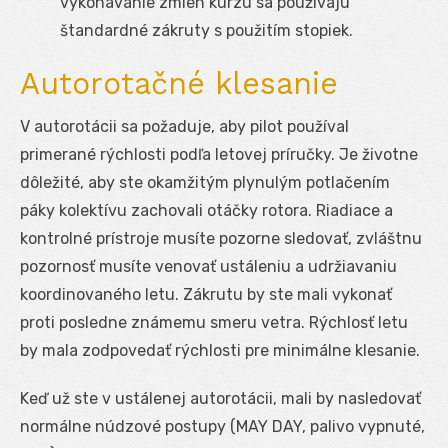
vykonávanie zmien kurzu sa používajú
štandardné zákruty s použitím stopiek.
Autorotačné klesanie
V autorotácii sa požaduje, aby pilot používal
primerané rýchlosti podľa letovej príručky. Je životne
dôležité, aby ste okamžitým plynulým potlačením
páky kolektívu zachovali otáčky rotora. Riadiace a
kontrolné prístroje musíte pozorne sledovať, zvláštnu
pozornosť musíte venovať ustáleniu a udržiavaniu
koordinovaného letu. Zákrutu by ste mali vykonať
proti posledne známemu smeru vetra. Rýchlosť letu
by mala zodpovedať rýchlosti pre minimálne klesanie.
Keď už ste v ustálenej autorotácii, mali by nasledovať
normálne núdzové postupy (MAY DAY, palivo vypnuté,