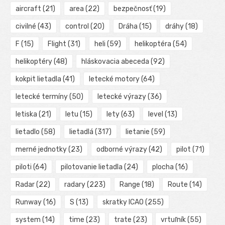
aircraft
(21)
area
(22)
bezpečnosť
(19)
civilné
(43)
control
(20)
Dráha
(15)
dráhy
(18)
F
(15)
Flight
(31)
heli
(59)
helikoptéra
(54)
helikoptéry
(48)
hláskovacia abeceda
(92)
kokpit lietadla
(41)
letecké motory
(64)
letecké termíny
(50)
letecké výrazy
(36)
letiska
(21)
letu
(15)
lety
(63)
level
(13)
lietadlo
(58)
lietadlá
(317)
lietanie
(59)
merné jednotky
(23)
odborné výrazy
(42)
pilot
(71)
piloti
(64)
pilotovanie lietadla
(24)
plocha
(16)
Radar
(22)
radary
(223)
Range
(18)
Route
(14)
Runway
(16)
S
(13)
skratky ICAO
(255)
system
(14)
time
(23)
trate
(23)
vrtuľník
(55)