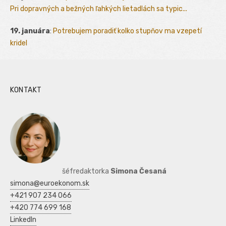
Pri dopravných a bežných ľahkých lietadlách sa typic...
19. januára
:
Potrebujem poradiť kolko stupňov ma vzepetí
kridel
KONTAKT
šéfredaktorka
Simona Česaná
simona@euroekonom.sk
+421 907 234 066
+420 774 699 168
LinkedIn