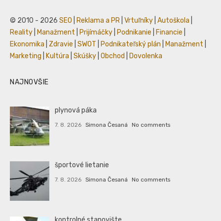
© 2010 - 2026
SEO
|
Reklama a PR
|
Vrtuľníky
|
Autoškola
|
Reality
|
Manažment
|
Prijímáčky
|
Podnikanie
|
Financie
|
Ekonomika
|
Zdravie
|
SWOT
|
Podnikateľský plán
|
Manažment
|
Marketing
|
Kultúra
|
Skúšky
|
Obchod
|
Dovolenka
NAJNOVŠIE
plynová páka
7. 8. 2026
Simona Česaná
No comments
športové lietanie
7. 8. 2026
Simona Česaná
No comments
kontrolné stanovište