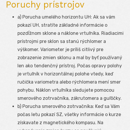
Poruchy prístrojov
a) Porucha umelého horizontu UH: Ak sa vám
pokazí UH, stratíte základné informácie o
pozdĺžnom sklone a náklone vrtuľníka. Riadiacimi
prístrojmi pre sklon sa stanú rýchlomer a
výškomer. Variometer je príliš citlivý pre
zobrazenie zmien sklonu a mal by byť používaný
len ako tendenčný prístroj. Počas opravy polohy
je vrtuľník v horizontálnej polohe vtedy, keď
ručička variometra alebo rýchlomera mení smer
pohybu. Náklon vrtuľníka sledujete pomocou
smerového zotrvačníka, zákrutomera a guľôčky.
b) Porucha smerového zotrvačníka: Keď sa Vám
počas letu pokazí SZ, všetky informácie o kurze
získavate z magnetického kompasu. Na