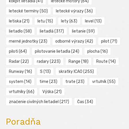
kokpit lietadla
(41)
letecké motory
(64)
letecké termíny
(50)
letecké výrazy
(36)
letiska
(21)
letu
(15)
lety
(63)
level
(13)
lietadlo
(58)
lietadlá
(317)
lietanie
(59)
merné jednotky
(23)
odborné výrazy
(42)
pilot
(71)
piloti
(64)
pilotovanie lietadla
(24)
plocha
(16)
Radar
(22)
radary
(223)
Range
(18)
Route
(14)
Runway
(16)
S
(13)
skratky ICAO
(255)
system
(14)
time
(23)
trate
(23)
vrtuľník
(55)
vrtuľníky
(66)
Výška
(21)
značenie civilných lietadiel
(217)
Čas
(34)
Poradňa