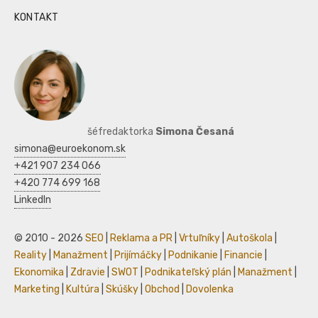
KONTAKT
šéfredaktorka
Simona Česaná
simona@euroekonom.sk
+421 907 234 066
+420 774 699 168
LinkedIn
© 2010 - 2026
SEO
|
Reklama a PR
|
Vrtuľníky
|
Autoškola
|
Reality
|
Manažment
|
Prijímáčky
|
Podnikanie
|
Financie
|
Ekonomika
|
Zdravie
|
SWOT
|
Podnikateľský plán
|
Manažment
|
Marketing
|
Kultúra
|
Skúšky
|
Obchod
|
Dovolenka