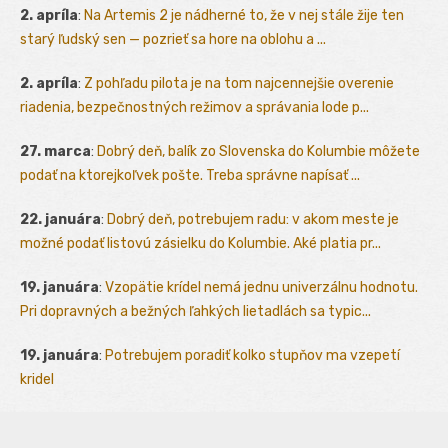
2. apríla
:
Na Artemis 2 je nádherné to, že v nej stále žije ten
starý ľudský sen — pozrieť sa hore na oblohu a ...
2. apríla
:
Z pohľadu pilota je na tom najcennejšie overenie
riadenia, bezpečnostných režimov a správania lode p...
27. marca
:
Dobrý deň, balík zo Slovenska do Kolumbie môžete
podať na ktorejkoľvek pošte. Treba správne napísať ...
22. januára
:
Dobrý deň, potrebujem radu: v akom meste je
možné podať listovú zásielku do Kolumbie. Aké platia pr...
19. januára
:
Vzopätie krídel nemá jednu univerzálnu hodnotu.
Pri dopravných a bežných ľahkých lietadlách sa typic...
19. januára
:
Potrebujem poradiť kolko stupňov ma vzepetí
kridel