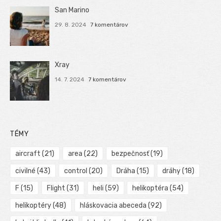
San Marino
29. 8. 2024
7 komentárov
Xray
14. 7. 2024
7 komentárov
TÉMY
aircraft
(21)
area
(22)
bezpečnosť
(19)
civilné
(43)
control
(20)
Dráha
(15)
dráhy
(18)
F
(15)
Flight
(31)
heli
(59)
helikoptéra
(54)
helikoptéry
(48)
hláskovacia abeceda
(92)