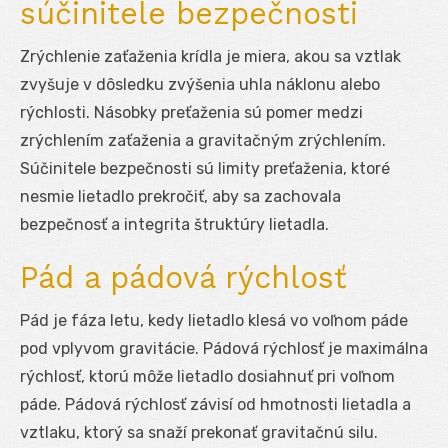
súčinitele bezpečnosti
Zrýchlenie zaťaženia krídla je miera, akou sa vztlak
zvyšuje v dôsledku zvýšenia uhla náklonu alebo
rýchlosti. Násobky preťaženia sú pomer medzi
zrýchlením zaťaženia a gravitačným zrýchlením.
Súčinitele bezpečnosti sú limity preťaženia, ktoré
nesmie lietadlo prekročiť, aby sa zachovala
bezpečnosť a integrita štruktúry lietadla.
Pád a pádová rýchlosť
Pád je fáza letu, kedy lietadlo klesá vo voľnom páde
pod vplyvom gravitácie. Pádová rýchlosť je maximálna
rýchlosť, ktorú môže lietadlo dosiahnuť pri voľnom
páde. Pádová rýchlosť závisí od hmotnosti lietadla a
vztlaku, ktorý sa snaží prekonať gravitačnú silu.