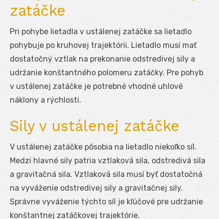
zatáčke
Pri pohybe lietadla v ustálenej zatáčke sa lietadlo
pohybuje po kruhovej trajektórii. Lietadlo musí mať
dostatočný vztlak na prekonanie odstredivej sily a
udržanie konštantného polomeru zatáčky. Pre pohyb
v ustálenej zatáčke je potrebné vhodné uhlové
náklony a rýchlosti.
Sily v ustálenej zatáčke
V ustálenej zatáčke pôsobia na lietadlo niekoľko síl.
Medzi hlavné sily patria vztlaková sila, odstredivá sila
a gravitačná sila. Vztlaková sila musí byť dostatočná
na vyváženie odstredivej sily a gravitačnej sily.
Správne vyváženie týchto síl je kľúčové pre udržanie
konštantnej zatáčkovej trajektórie.