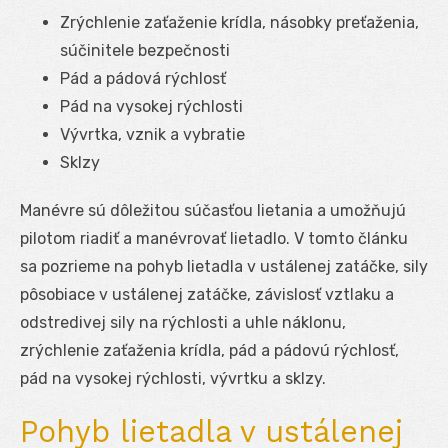
Zrýchlenie zaťaženie krídla, násobky preťaženia,
súčinitele bezpečnosti
Pád a pádová rýchlosť
Pád na vysokej rýchlosti
Vývrtka, vznik a vybratie
Sklzy
Manévre sú dôležitou súčasťou lietania a umožňujú
pilotom riadiť a manévrovať lietadlo. V tomto článku
sa pozrieme na pohyb lietadla v ustálenej zatáčke, sily
pôsobiace v ustálenej zatáčke, závislosť vztlaku a
odstredivej sily na rýchlosti a uhle náklonu,
zrýchlenie zaťaženia krídla, pád a pádovú rýchlosť,
pád na vysokej rýchlosti, vývrtku a sklzy.
Pohyb lietadla v ustálenej