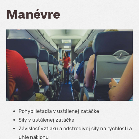
Manévre
Pohyb lietadla v ustálenej zatáčke
Sily v ustálenej zatáčke
Závislosť vztlaku a odstredivej sily na rýchlosti a
uhle náklonu