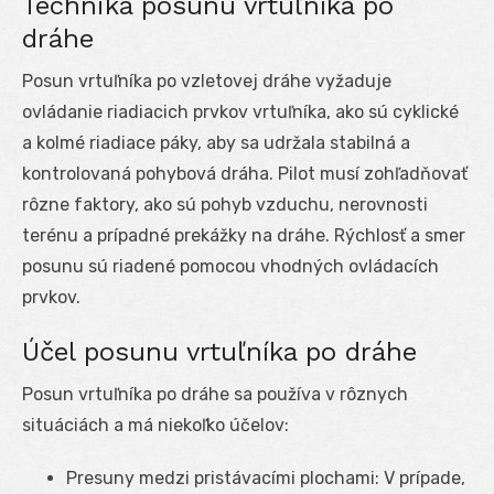
Technika posunu vrtuľníka po
dráhe
Posun vrtuľníka po vzletovej dráhe vyžaduje
ovládanie riadiacich prvkov vrtuľníka, ako sú cyklické
a kolmé riadiace páky, aby sa udržala stabilná a
kontrolovaná pohybová dráha. Pilot musí zohľadňovať
rôzne faktory, ako sú pohyb vzduchu, nerovnosti
terénu a prípadné prekážky na dráhe. Rýchlosť a smer
posunu sú riadené pomocou vhodných ovládacích
prvkov.
Účel posunu vrtuľníka po dráhe
Posun vrtuľníka po dráhe sa používa v rôznych
situáciách a má niekoľko účelov:
Presuny medzi pristávacími plochami: V prípade,