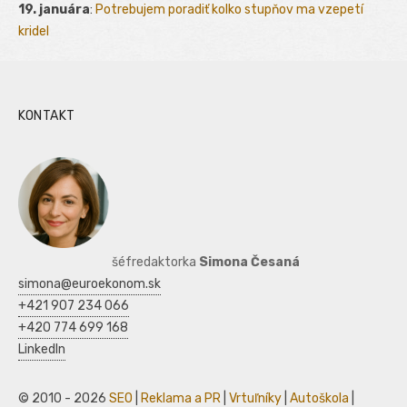
19. januára
:
Potrebujem poradiť kolko stupňov ma vzepetí
kridel
KONTAKT
šéfredaktorka
Simona Česaná
simona@euroekonom.sk
+421 907 234 066
+420 774 699 168
LinkedIn
© 2010 - 2026
SEO
|
Reklama a PR
|
Vrtuľníky
|
Autoškola
|