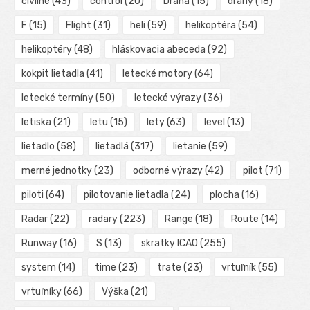
civilné
(43)
control
(20)
Dráha
(15)
dráhy
(18)
F
(15)
Flight
(31)
heli
(59)
helikoptéra
(54)
helikoptéry
(48)
hláskovacia abeceda
(92)
kokpit lietadla
(41)
letecké motory
(64)
letecké termíny
(50)
letecké výrazy
(36)
letiska
(21)
letu
(15)
lety
(63)
level
(13)
lietadlo
(58)
lietadlá
(317)
lietanie
(59)
merné jednotky
(23)
odborné výrazy
(42)
pilot
(71)
piloti
(64)
pilotovanie lietadla
(24)
plocha
(16)
Radar
(22)
radary
(223)
Range
(18)
Route
(14)
Runway
(16)
S
(13)
skratky ICAO
(255)
system
(14)
time
(23)
trate
(23)
vrtuľník
(55)
vrtuľníky
(66)
Výška
(21)