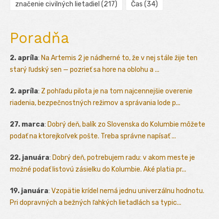
značenie civilných lietadiel
(217)
Čas
(34)
Poradňa
2. apríla
:
Na Artemis 2 je nádherné to, že v nej stále žije ten
starý ľudský sen — pozrieť sa hore na oblohu a ...
2. apríla
:
Z pohľadu pilota je na tom najcennejšie overenie
riadenia, bezpečnostných režimov a správania lode p...
27. marca
:
Dobrý deň, balík zo Slovenska do Kolumbie môžete
podať na ktorejkoľvek pošte. Treba správne napísať ...
22. januára
:
Dobrý deň, potrebujem radu: v akom meste je
možné podať listovú zásielku do Kolumbie. Aké platia pr...
19. januára
:
Vzopätie krídel nemá jednu univerzálnu hodnotu.
Pri dopravných a bežných ľahkých lietadlách sa typic...