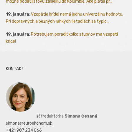
možné podať listovú zásielku do Kolumbie. Aké platia pr...
19. januára
:
Vzopätie krídel nemá jednu univerzálnu hodnotu.
Pri dopravných a bežných ľahkých lietadlách sa typic...
19. januára
:
Potrebujem poradiť kolko stupňov ma vzepetí
kridel
KONTAKT
šéfredaktorka
Simona Česaná
simona@euroekonom.sk
+421 907 234 066