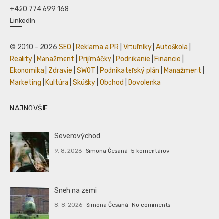
+420 774 699 168
LinkedIn
© 2010 - 2026
SEO
|
Reklama a PR
|
Vrtuľníky
|
Autoškola
|
Reality
|
Manažment
|
Prijímáčky
|
Podnikanie
|
Financie
|
Ekonomika
|
Zdravie
|
SWOT
|
Podnikateľský plán
|
Manažment
|
Marketing
|
Kultúra
|
Skúšky
|
Obchod
|
Dovolenka
NAJNOVŠIE
Severovýchod
9. 8. 2026
Simona Česaná
5 komentárov
Sneh na zemi
8. 8. 2026
Simona Česaná
No comments