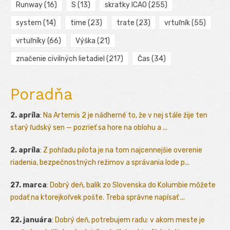
Runway
(16)
S
(13)
skratky ICAO
(255)
system
(14)
time
(23)
trate
(23)
vrtuľník
(55)
vrtuľníky
(66)
Výška
(21)
značenie civilných lietadiel
(217)
Čas
(34)
Poradňa
2. apríla
:
Na Artemis 2 je nádherné to, že v nej stále žije ten
starý ľudský sen — pozrieť sa hore na oblohu a ...
2. apríla
:
Z pohľadu pilota je na tom najcennejšie overenie
riadenia, bezpečnostných režimov a správania lode p...
27. marca
:
Dobrý deň, balík zo Slovenska do Kolumbie môžete
podať na ktorejkoľvek pošte. Treba správne napísať ...
22. januára
:
Dobrý deň, potrebujem radu: v akom meste je