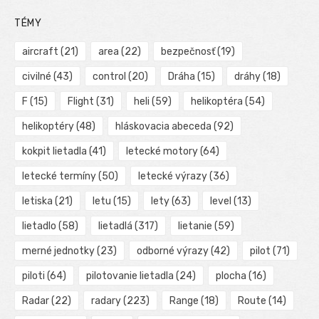
TÉMY
aircraft
(21)
area
(22)
bezpečnosť
(19)
civilné
(43)
control
(20)
Dráha
(15)
dráhy
(18)
F
(15)
Flight
(31)
heli
(59)
helikoptéra
(54)
helikoptéry
(48)
hláskovacia abeceda
(92)
kokpit lietadla
(41)
letecké motory
(64)
letecké termíny
(50)
letecké výrazy
(36)
letiska
(21)
letu
(15)
lety
(63)
level
(13)
lietadlo
(58)
lietadlá
(317)
lietanie
(59)
merné jednotky
(23)
odborné výrazy
(42)
pilot
(71)
piloti
(64)
pilotovanie lietadla
(24)
plocha
(16)
Radar
(22)
radary
(223)
Range
(18)
Route
(14)