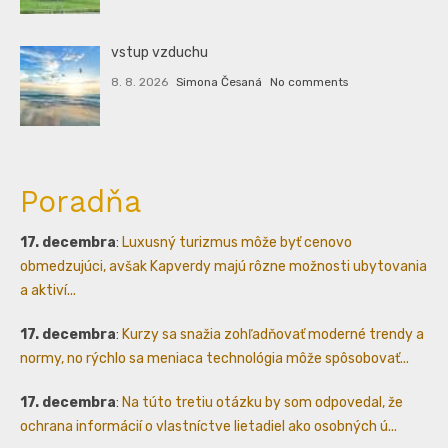
vstup vzduchu
8. 8. 2026
Simona Česaná
No comments
Poradňa
17. decembra
:
Luxusný turizmus môže byť cenovo
obmedzujúci, avšak Kapverdy majú rôzne možnosti ubytovania
a aktiví...
17. decembra
:
Kurzy sa snažia zohľadňovať moderné trendy a
normy, no rýchlo sa meniaca technológia môže spôsobovať...
17. decembra
:
Na túto tretiu otázku by som odpovedal, že
ochrana informácií o vlastníctve lietadiel ako osobných ú...