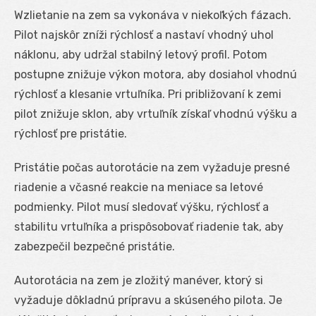
Wzlietanie na zem sa vykonáva v niekoľkých fázach.
Pilot najskôr zníži rýchlosť a nastaví vhodný uhol
náklonu, aby udržal stabilný letový profil. Potom
postupne znižuje výkon motora, aby dosiahol vhodnú
rýchlosť a klesanie vrtuľníka. Pri približovaní k zemi
pilot znižuje sklon, aby vrtuľník získaľ vhodnú výšku a
rýchlosť pre pristátie.
Pristátie počas autorotácie na zem vyžaduje presné
riadenie a včasné reakcie na meniace sa letové
podmienky. Pilot musí sledovať výšku, rýchlosť a
stabilitu vrtuľníka a prispôsobovať riadenie tak, aby
zabezpečil bezpečné pristátie.
Autorotácia na zem je zložitý manéver, ktorý si
vyžaduje dôkladnú prípravu a skúseného pilota. Je