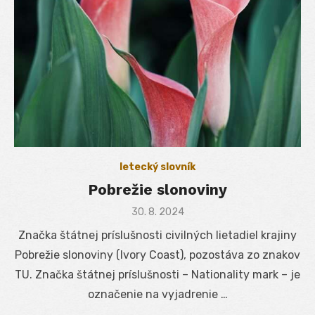
letecký slovník
Pobrežie slonoviny
Posted
30. 8. 2024
on
Značka štátnej príslušnosti civilných lietadiel krajiny
Pobrežie slonoviny (Ivory Coast), pozostáva zo znakov
TU. Značka štátnej príslušnosti – Nationality mark – je
označenie na vyjadrenie …