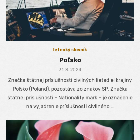
letecký slovník
Poľsko
Posted
31. 8. 2024
on
Značka štátnej príslušnosti civilných lietadiel krajiny
Poľsko (Poland), pozostáva zo znakov SP. Značka
štátnej príslušnosti – Nationality mark – je označenie
na vyjadrenie príslušnosti civilného …