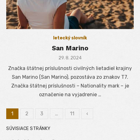
letecký slovník
San Marino
Posted
29. 8. 2024
on
Značka štátnej príslušnosti civilných lietadiel krajiny
San Marino (San Marino), pozostáva zo znakov T7.
Značka štátnej príslušnosti – Nationality mark – je
označenie na vyjadrenie …
1
2
3
…
11
‹
Stránkovanie
SÚVISIACE STRÁNKY
príspevkov