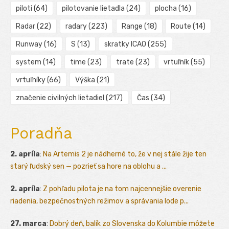
piloti
(64)
pilotovanie lietadla
(24)
plocha
(16)
Radar
(22)
radary
(223)
Range
(18)
Route
(14)
Runway
(16)
S
(13)
skratky ICAO
(255)
system
(14)
time
(23)
trate
(23)
vrtuľník
(55)
vrtuľníky
(66)
Výška
(21)
značenie civilných lietadiel
(217)
Čas
(34)
Poradňa
2. apríla
:
Na Artemis 2 je nádherné to, že v nej stále žije ten
starý ľudský sen — pozrieť sa hore na oblohu a ...
2. apríla
:
Z pohľadu pilota je na tom najcennejšie overenie
riadenia, bezpečnostných režimov a správania lode p...
27. marca
:
Dobrý deň, balík zo Slovenska do Kolumbie môžete