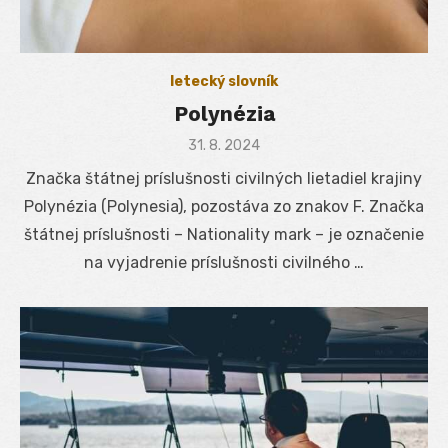
letecký slovník
Polynézia
Posted
31. 8. 2024
on
Značka štátnej príslušnosti civilných lietadiel krajiny
Polynézia (Polynesia), pozostáva zo znakov F. Značka
štátnej príslušnosti – Nationality mark – je označenie
na vyjadrenie príslušnosti civilného …