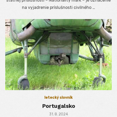
štátnej príslušnosti – Nationality mark – je označenie
na vyjadrenie príslušnosti civilného …
letecký slovník
Portugalsko
Posted
31. 8. 2024