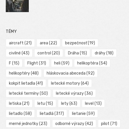
TÉMY
aircraft
(21)
area
(22)
bezpečnosť
(19)
civilné
(43)
control
(20)
Dráha
(15)
dráhy
(18)
F
(15)
Flight
(31)
heli
(59)
helikoptéra
(54)
helikoptéry
(48)
hláskovacia abeceda
(92)
kokpit lietadla
(41)
letecké motory
(64)
letecké termíny
(50)
letecké výrazy
(36)
letiska
(21)
letu
(15)
lety
(63)
level
(13)
lietadlo
(58)
lietadlá
(317)
lietanie
(59)
merné jednotky
(23)
odborné výrazy
(42)
pilot
(71)