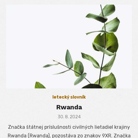
letecký slovník
Rwanda
Posted
30. 8. 2024
on
Značka štátnej príslušnosti civilných lietadiel krajiny
Rwanda (Rwanda), pozostáva zo znakov 9XR. Značka