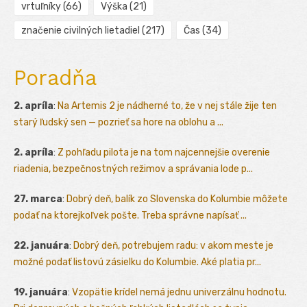
vrtuľníky
(66)
Výška
(21)
značenie civilných lietadiel
(217)
Čas
(34)
Poradňa
2. apríla
:
Na Artemis 2 je nádherné to, že v nej stále žije ten
starý ľudský sen — pozrieť sa hore na oblohu a ...
2. apríla
:
Z pohľadu pilota je na tom najcennejšie overenie
riadenia, bezpečnostných režimov a správania lode p...
27. marca
:
Dobrý deň, balík zo Slovenska do Kolumbie môžete
podať na ktorejkoľvek pošte. Treba správne napísať ...
22. januára
:
Dobrý deň, potrebujem radu: v akom meste je
možné podať listovú zásielku do Kolumbie. Aké platia pr...
19. januára
:
Vzopätie krídel nemá jednu univerzálnu hodnotu.