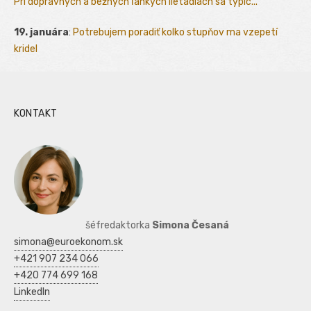
Pri dopravných a bežných ľahkých lietadlách sa typic...
19. januára
:
Potrebujem poradiť kolko stupňov ma vzepetí
kridel
KONTAKT
šéfredaktorka
Simona Česaná
simona@euroekonom.sk
+421 907 234 066
+420 774 699 168
LinkedIn