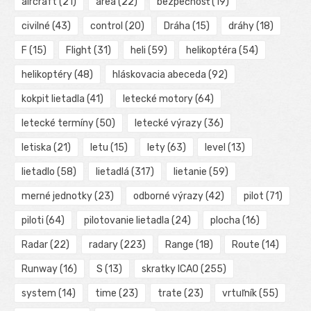
aircraft
(21)
area
(22)
bezpečnosť
(19)
civilné
(43)
control
(20)
Dráha
(15)
dráhy
(18)
F
(15)
Flight
(31)
heli
(59)
helikoptéra
(54)
helikoptéry
(48)
hláskovacia abeceda
(92)
kokpit lietadla
(41)
letecké motory
(64)
letecké termíny
(50)
letecké výrazy
(36)
letiska
(21)
letu
(15)
lety
(63)
level
(13)
lietadlo
(58)
lietadlá
(317)
lietanie
(59)
merné jednotky
(23)
odborné výrazy
(42)
pilot
(71)
piloti
(64)
pilotovanie lietadla
(24)
plocha
(16)
Radar
(22)
radary
(223)
Range
(18)
Route
(14)
Runway
(16)
S
(13)
skratky ICAO
(255)
system
(14)
time
(23)
trate
(23)
vrtuľník
(55)