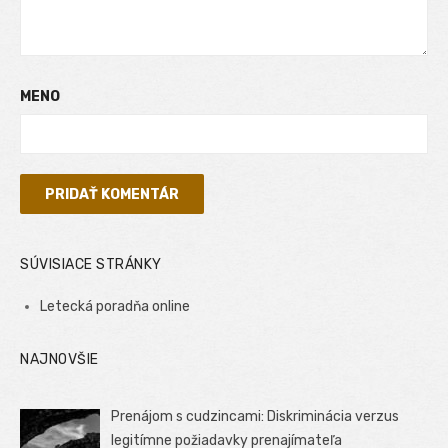
MENO
SÚVISIACE STRÁNKY
Letecká poradňa online
NAJNOVŠIE
Prenájom s cudzincami: Diskriminácia verzus
legitímne požiadavky prenajímateľa