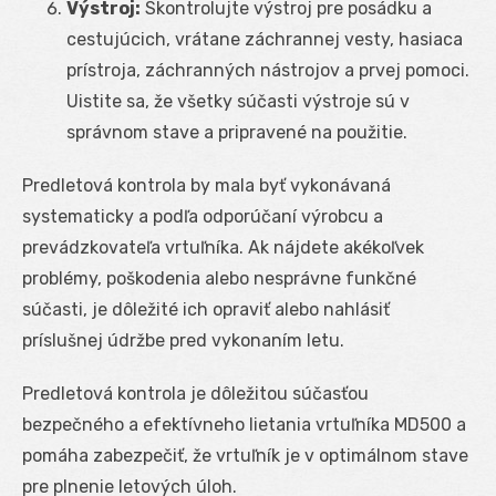
Výstroj:
Skontrolujte výstroj pre posádku a
cestujúcich, vrátane záchrannej vesty, hasiaca
prístroja, záchranných nástrojov a prvej pomoci.
Uistite sa, že všetky súčasti výstroje sú v
správnom stave a pripravené na použitie.
Predletová kontrola by mala byť vykonávaná
systematicky a podľa odporúčaní výrobcu a
prevádzkovateľa vrtuľníka. Ak nájdete akékoľvek
problémy, poškodenia alebo nesprávne funkčné
súčasti, je dôležité ich opraviť alebo nahlásiť
príslušnej údržbe pred vykonaním letu.
Predletová kontrola je dôležitou súčasťou
bezpečného a efektívneho lietania vrtuľníka MD500 a
pomáha zabezpečiť, že vrtuľník je v optimálnom stave
pre plnenie letových úloh.