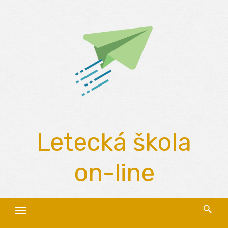
Skip
to
content
Letecká škola
on-line