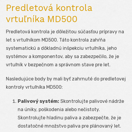
Predletová kontrola
vrtuľníka MD500
Predletová kontrola je dôležitou súčasťou prípravy na
let s vrtuľníkom MD500. Táto kontrola zahŕňa
systematickú a dôkladnú inšpekciu vrtuľníka, jeho
systémov a komponentov, aby sa zabezpečilo, že je
vrtuľník v bezpečnom a správnom stave pre let.
Nasledujúce body by mali byť zahrnuté do predletovej
kontroly vrtuľníka MD500:
Palivový systém:
Skontrolujte palivové nádrže
na úniky, poškodenia alebo nečistoty.
Skontrolujte hladinu paliva a zabezpečte, že je
dostatočné množstvo paliva pre plánovaný let.