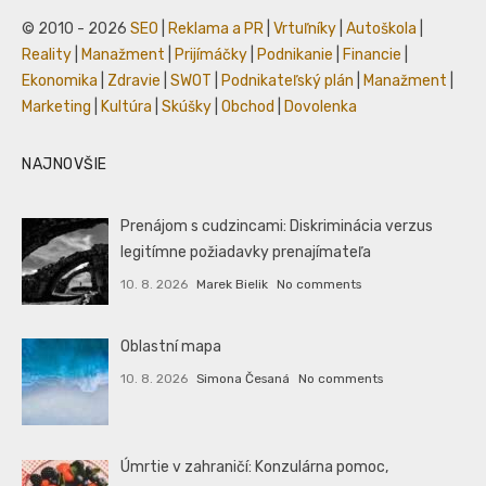
© 2010 - 2026
SEO
|
Reklama a PR
|
Vrtuľníky
|
Autoškola
|
Reality
|
Manažment
|
Prijímáčky
|
Podnikanie
|
Financie
|
Ekonomika
|
Zdravie
|
SWOT
|
Podnikateľský plán
|
Manažment
|
Marketing
|
Kultúra
|
Skúšky
|
Obchod
|
Dovolenka
NAJNOVŠIE
Prenájom s cudzincami: Diskriminácia verzus
legitímne požiadavky prenajímateľa
10. 8. 2026
Marek Bielik
No comments
Oblastní mapa
10. 8. 2026
Simona Česaná
No comments
Úmrtie v zahraničí: Konzulárna pomoc,