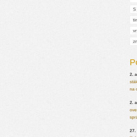
S
t
vr
zn
P
2. a
stá
na 
2. a
ove
spr
27.