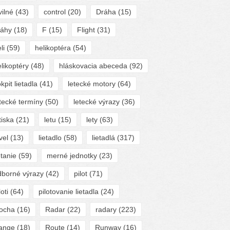
vilné
(43)
control
(20)
Dráha
(15)
ráhy
(18)
F
(15)
Flight
(31)
li
(59)
helikoptéra
(54)
likoptéry
(48)
hláskovacia abeceda
(92)
kpit lietadla
(41)
letecké motory
(64)
tecké termíny
(50)
letecké výrazy
(36)
tiska
(21)
letu
(15)
lety
(63)
vel
(13)
lietadlo
(58)
lietadlá
(317)
etanie
(59)
merné jednotky
(23)
dborné výrazy
(42)
pilot
(71)
loti
(64)
pilotovanie lietadla
(24)
locha
(16)
Radar
(22)
radary
(223)
ange
(18)
Route
(14)
Runway
(16)