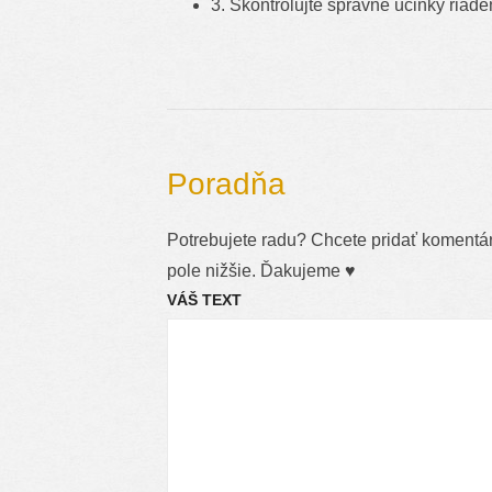
3. Skontrolujte správne účinky riade
Poradňa
Potrebujete radu? Chcete pridať komentár,
pole nižšie. Ďakujeme ♥
VÁŠ TEXT