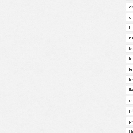
ci
d
he
he
ko
le
le
le
li
o
pi
p
R