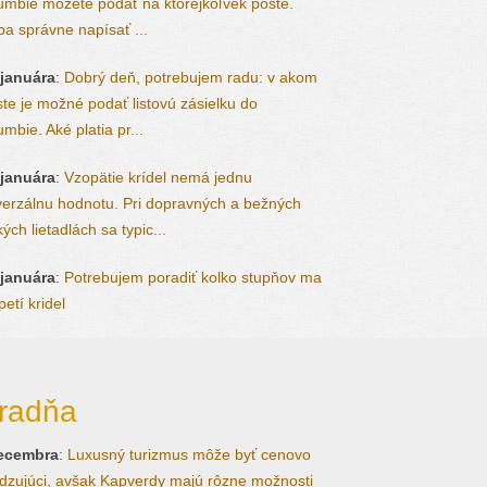
umbie môžete podať na ktorejkoľvek pošte.
ba správne napísať ...
 januára
:
Dobrý deň, potrebujem radu: v akom
te je možné podať listovú zásielku do
mbie. Aké platia pr...
 januára
:
Vzopätie krídel nemá jednu
verzálnu hodnotu. Pri dopravných a bežných
ých lietadlách sa typic...
 januára
:
Potrebujem poradiť kolko stupňov ma
etí kridel
radňa
decembra
:
Luxusný turizmus môže byť cenovo
zujúci, avšak Kapverdy majú rôzne možnosti