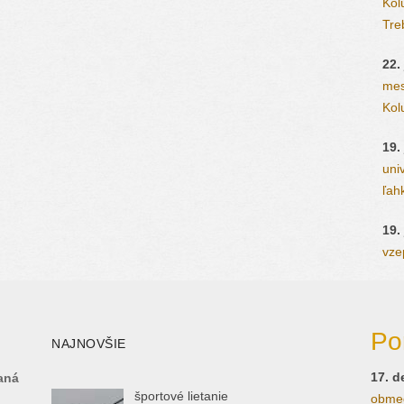
Kol
Tre
22.
mes
Kolu
19.
uni
ľahk
19.
vzep
Po
NAJNOVŠIE
17. 
aná
športové lietanie
obmed