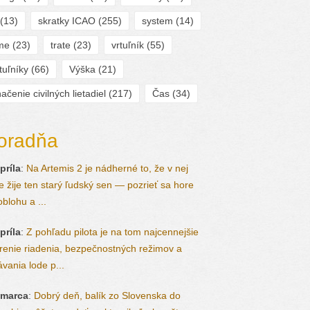
(13)
skratky ICAO
(255)
system
(14)
ime
(23)
trate
(23)
vrtuľník
(55)
tuľníky
(66)
Výška
(21)
ačenie civilných lietadiel
(217)
Čas
(34)
oradňa
príla
:
Na Artemis 2 je nádherné to, že v nej
le žije ten starý ľudský sen — pozrieť sa hore
oblohu a ...
príla
:
Z pohľadu pilota je na tom najcennejšie
renie riadenia, bezpečnostných režimov a
ávania lode p...
 marca
:
Dobrý deň, balík zo Slovenska do