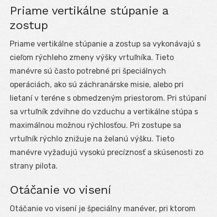
Priame vertikálne stúpanie a
zostup
Priame vertikálne stúpanie a zostup sa vykonávajú s
cieľom rýchleho zmeny výšky vrtuľníka. Tieto
manévre sú často potrebné pri špeciálnych
operáciách, ako sú záchranárske misie, alebo pri
lietaní v teréne s obmedzeným priestorom. Pri stúpaní
sa vrtuľník zdvihne do vzduchu a vertikálne stúpa s
maximálnou možnou rýchlosťou. Pri zostupe sa
vrtuľník rýchlo znižuje na želanú výšku. Tieto
manévre vyžadujú vysokú precíznosť a skúsenosti zo
strany pilota.
Otáčanie vo visení
Otáčanie vo visení je špeciálny manéver, pri ktorom