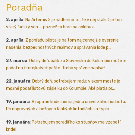
Poradňa
2. apríla
:
Na Artemis 2 je nádherné to, že v nej stále žije ten
starý ľudský sen — pozrieť sa hore na oblohu a ...
2. apríla
:
Z pohľadu pilota je na tom najcennejšie overenie
riadenia, bezpečnostných režimov a správania lode p...
27. marca
:
Dobrý deň, balík zo Slovenska do Kolumbie môžete
podať na ktorejkoľvek pošte. Treba správne napísať ...
22. januára
:
Dobrý deň, potrebujem radu: v akom meste je
možné podať listovú zásielku do Kolumbie. Aké platia pr...
19. januára
:
Vzopätie krídel nemá jednu univerzálnu hodnotu.
Pri dopravných a bežných ľahkých lietadlách sa typic...
19. januára
:
Potrebujem poradiť kolko stupňov ma vzepetí
kridel