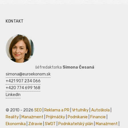
KONTAKT
šéfredaktorka
Simona Česaná
simona@euroekonom.sk
+421 907 234 066
+420 774 699 168
LinkedIn
© 2010 - 2026
SEO
|
Reklama a PR
|
Vrtuľníky
|
Autoškola
|
Reality
|
Manažment
|
Prijímáčky
|
Podnikanie
|
Financie
|
Ekonomika
|
Zdravie
|
SWOT
|
Podnikateľský plán
|
Manažment
|