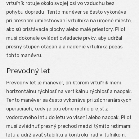
vrtuľník rotuje okolo svojej osi vo vzduchu bez
pohybu dopredu. Tento manéver sa často vykonáva
pri presnom umiestňovaní vrtuľníka na určené miesto,
ako sú pristávacie plochy alebo malé priestory. Pilot
musí dokonale ovládať ovládacie prvky, aby udržal
presný stupeň otáčania a riadenie vrtuľníka počas
tohto manévru.
Prevodný let
Prevodný let je manéver, pri ktorom vrtuľník mení
horizontálnu rýchlosť na vertikálnu rýchlosť a naopak.
Tento manéver sa často vykonáva pri záchranárskych
operáciách, kedy je potrebné rýchlo prejsť z
vodorovného letu do letu vo visení alebo naopak. Pilot
musí zvládnuť presný prechod medzi týmito režimami
letu a udržiavať stabilitu a kontrolu nad vrtuľníkom.