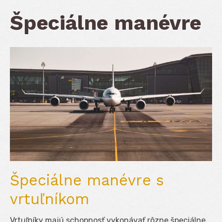
Špeciálne manévre
Špeciálne manévre s
vrtuľníkom
Vrtuľníky majú schopnosť vykonávať rôzne špeciálne