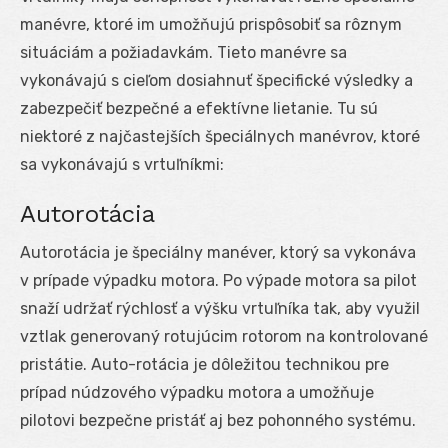
manévre, ktoré im umožňujú prispôsobiť sa rôznym
situáciám a požiadavkám. Tieto manévre sa
vykonávajú s cieľom dosiahnuť špecifické výsledky a
zabezpečiť bezpečné a efektívne lietanie. Tu sú
niektoré z najčastejších špeciálnych manévrov, ktoré
sa vykonávajú s vrtuľníkmi:
Autorotácia
Autorotácia je špeciálny manéver, ktorý sa vykonáva
v prípade výpadku motora. Po výpade motora sa pilot
snaží udržať rýchlosť a výšku vrtuľníka tak, aby využil
vztlak generovaný rotujúcim rotorom na kontrolované
pristátie. Auto-rotácia je dôležitou technikou pre
prípad núdzového výpadku motora a umožňuje
pilotovi bezpečne pristáť aj bez pohonného systému.