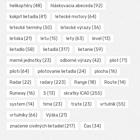
helikoptéry
(48)
hláskovacia abeceda
(92)
kokpit lietadla
(41)
letecké motory
(64)
letecké termíny
(50)
letecké výrazy
(36)
letiska
(21)
letu
(15)
lety
(63)
level
(13)
lietadlo
(58)
lietadlá
(317)
lietanie
(59)
merné jednotky
(23)
odborné výrazy
(42)
pilot
(71)
piloti
(64)
pilotovanie lietadla
(24)
plocha
(16)
Radar
(22)
radary
(223)
Range
(18)
Route
(14)
Runway
(16)
S
(13)
skratky ICAO
(255)
system
(14)
time
(23)
trate
(23)
vrtuľník
(55)
vrtuľníky
(66)
Výška
(21)
značenie civilných lietadiel
(217)
Čas
(34)