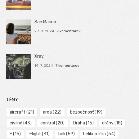
San Marino
29. 8. 2024
7 komentárov
Xray
14. 7. 2024
7 komentárov
TÉMY
aircraft
(21)
area
(22)
bezpečnosť
(19)
civilné
(43)
control
(20)
Dráha
(15)
dráhy
(18)
F
(15)
Flight
(31)
heli
(59)
helikoptéra
(54)