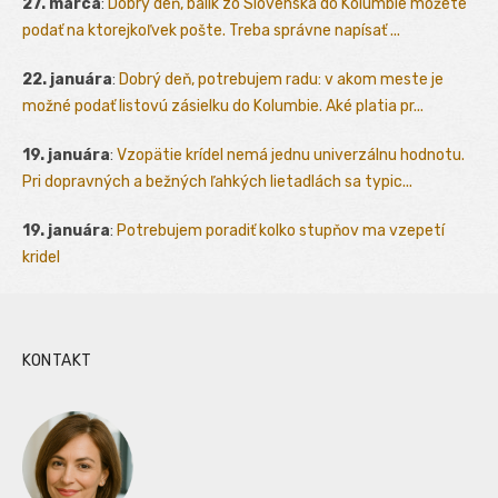
27. marca
:
Dobrý deň, balík zo Slovenska do Kolumbie môžete
podať na ktorejkoľvek pošte. Treba správne napísať ...
22. januára
:
Dobrý deň, potrebujem radu: v akom meste je
možné podať listovú zásielku do Kolumbie. Aké platia pr...
19. januára
:
Vzopätie krídel nemá jednu univerzálnu hodnotu.
Pri dopravných a bežných ľahkých lietadlách sa typic...
19. januára
:
Potrebujem poradiť kolko stupňov ma vzepetí
kridel
KONTAKT