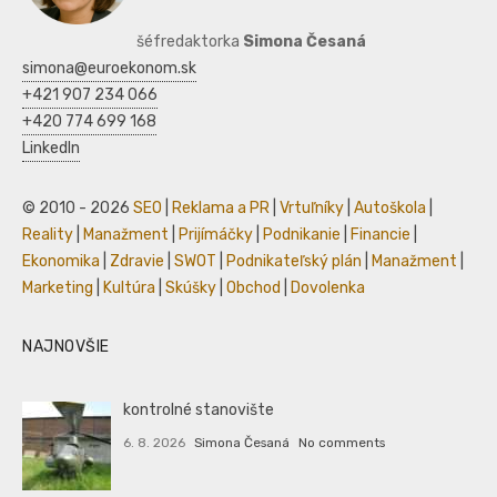
šéfredaktorka
Simona Česaná
simona@euroekonom.sk
+421 907 234 066
+420 774 699 168
LinkedIn
© 2010 - 2026
SEO
|
Reklama a PR
|
Vrtuľníky
|
Autoškola
|
Reality
|
Manažment
|
Prijímáčky
|
Podnikanie
|
Financie
|
Ekonomika
|
Zdravie
|
SWOT
|
Podnikateľský plán
|
Manažment
|
Marketing
|
Kultúra
|
Skúšky
|
Obchod
|
Dovolenka
NAJNOVŠIE
kontrolné stanovište
6. 8. 2026
Simona Česaná
No comments