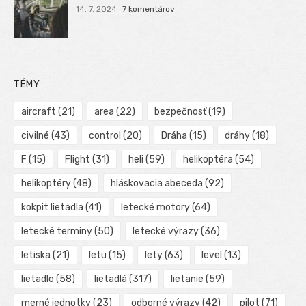
14. 7. 2024
7 komentárov
TÉMY
aircraft
(21)
area
(22)
bezpečnosť
(19)
civilné
(43)
control
(20)
Dráha
(15)
dráhy
(18)
F
(15)
Flight
(31)
heli
(59)
helikoptéra
(54)
helikoptéry
(48)
hláskovacia abeceda
(92)
kokpit lietadla
(41)
letecké motory
(64)
letecké termíny
(50)
letecké výrazy
(36)
letiska
(21)
letu
(15)
lety
(63)
level
(13)
lietadlo
(58)
lietadlá
(317)
lietanie
(59)
merné jednotky
(23)
odborné výrazy
(42)
pilot
(71)