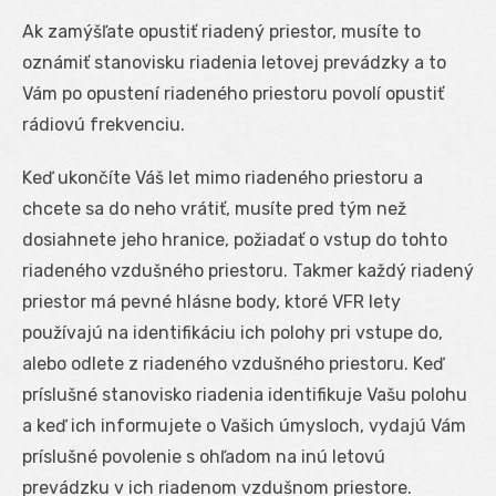
Ak zamýšľate opustiť riadený priestor, musíte to
oznámiť stanovisku riadenia letovej prevádzky a to
Vám po opustení riadeného priestoru povolí opustiť
rádiovú frekvenciu.
Keď ukončíte Váš let mimo riadeného priestoru a
chcete sa do neho vrátiť, musíte pred tým než
dosiahnete jeho hranice, požiadať o vstup do tohto
riadeného vzdušného priestoru. Takmer každý riadený
priestor má pevné hlásne body, ktoré VFR lety
používajú na identifikáciu ich polohy pri vstupe do,
alebo odlete z riadeného vzdušného priestoru. Keď
príslušné stanovisko riadenia identifikuje Vašu polohu
a keď ich informujete o Vašich úmysloch, vydajú Vám
príslušné povolenie s ohľadom na inú letovú
prevádzku v ich riadenom vzdušnom priestore.