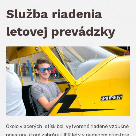
Služba riadenia
letovej prevádzky
Okolo viacerých letísk boli vytvorené riadené vzdušné
priestory, ktoré zahrňujú IFR lety v riadenom priestore