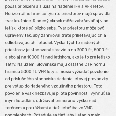
počas priblížení a slúžia na riadenie IFR a VFR letov.
Horizontálne hranice týchto priestorov majú spravidla
tvar kružnice. Riadený okrsok môže zahrňovať aj viac
letísk, ktoré sú blízko seba. Tvar priestoru môže byť
upravený tak, aby zahrňoval trate prilietavajúcich a
odlietavajúcich lietadiel. Výška týchto riadených
priestorov je stanovená spravidla na 3000 ft, 5000 ft
alebo aj na 10000 ft nad letiskom, ako je to pre letisko
Tatry. Na území Slovenska majú ostatné CTR hornú
hranicu 5000 ft. VFR lety si musia vyžiadať povolenie
od príslušného stanoviska riadenia letovej prevádzky
pre vstup do riadeného vzdušného priestoru. Toto
povolenie však nezbavuje pilota povinnosti, vyhnúť sa
iným lietadlám, udržiavať primeranú výšku nad
terénom a prekážkami a tiež lietať iba vo VMC
podmienkach. Požaduje sa tiež, aby lietadlo malo