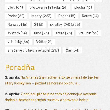
piloti
(64)
pilotovanie lietadla
(24)
plocha
(16)
Radar
(22)
radary
(223)
Range
(18)
Route
(14)
Runway
(16)
S
(13)
skratky ICAO
(255)
system
(14)
time
(23)
trate
(23)
vrtuľník
(55)
vrtuľníky
(66)
Výška
(21)
značenie civilných lietadiel
(217)
Čas
(34)
Poradňa
2. apríla
:
Na Artemis 2 je nádherné to, že v nej stále žije ten
starý ľudský sen — pozrieť sa hore na oblohu a ...
2. apríla
:
Z pohľadu pilota je na tom najcennejšie overenie
riadenia, bezpečnostných režimov a správania lode p...