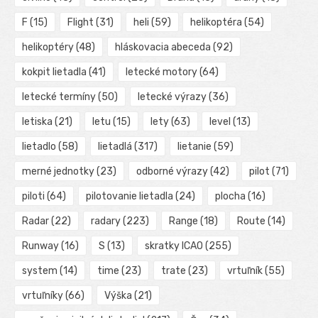
F
(15)
Flight
(31)
heli
(59)
helikoptéra
(54)
helikoptéry
(48)
hláskovacia abeceda
(92)
kokpit lietadla
(41)
letecké motory
(64)
letecké termíny
(50)
letecké výrazy
(36)
letiska
(21)
letu
(15)
lety
(63)
level
(13)
lietadlo
(58)
lietadlá
(317)
lietanie
(59)
merné jednotky
(23)
odborné výrazy
(42)
pilot
(71)
piloti
(64)
pilotovanie lietadla
(24)
plocha
(16)
Radar
(22)
radary
(223)
Range
(18)
Route
(14)
Runway
(16)
S
(13)
skratky ICAO
(255)
system
(14)
time
(23)
trate
(23)
vrtuľník
(55)
vrtuľníky
(66)
Výška
(21)