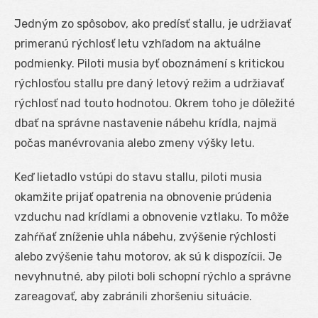
Jedným zo spôsobov, ako predísť stallu, je udržiavať
primeranú rýchlosť letu vzhľadom na aktuálne
podmienky. Piloti musia byť oboznámení s kritickou
rýchlosťou stallu pre daný letový režim a udržiavať
rýchlosť nad touto hodnotou. Okrem toho je dôležité
dbať na správne nastavenie nábehu krídla, najmä
počas manévrovania alebo zmeny výšky letu.
Keď lietadlo vstúpi do stavu stallu, piloti musia
okamžite prijať opatrenia na obnovenie prúdenia
vzduchu nad krídlami a obnovenie vztlaku. To môže
zahŕňať zníženie uhla nábehu, zvýšenie rýchlosti
alebo zvýšenie tahu motorov, ak sú k dispozícii. Je
nevyhnutné, aby piloti boli schopní rýchlo a správne
zareagovať, aby zabránili zhoršeniu situácie.