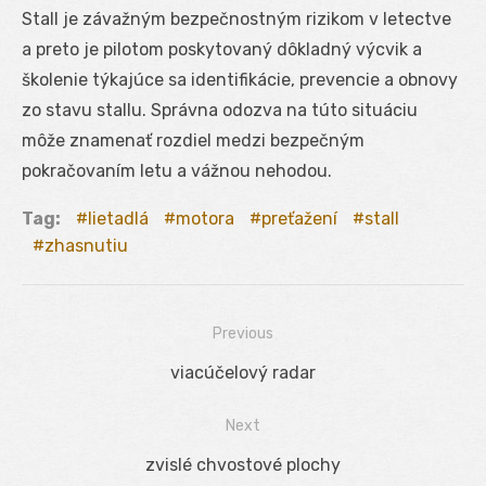
Stall je závažným bezpečnostným rizikom v letectve
a preto je pilotom poskytovaný dôkladný výcvik a
školenie týkajúce sa identifikácie, prevencie a obnovy
zo stavu stallu. Správna odozva na túto situáciu
môže znamenať rozdiel medzi bezpečným
pokračovaním letu a vážnou nehodou.
Tag:
lietadlá
motora
preťažení
stall
zhasnutiu
Previous
Navigácia
Previous
viacúčelový radar
v
post:
Next
článku
Next
zvislé chvostové plochy