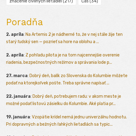
značenie civilných lietadiel
(217)
Čas
(34)
Poradňa
2. apríla
:
Na Artemis 2 je nádherné to, že v nej stále žije ten
starý ľudský sen — pozrieť sa hore na oblohu a ...
2. apríla
:
Z pohľadu pilota je na tom najcennejšie overenie
riadenia, bezpečnostných režimov a správania lode p...
27. marca
:
Dobrý deň, balík zo Slovenska do Kolumbie môžete
podať na ktorejkoľvek pošte. Treba správne napísať ...
22. januára
:
Dobrý deň, potrebujem radu: v akom meste je
možné podať listovú zásielku do Kolumbie. Aké platia pr...
19. januára
:
Vzopätie krídel nemá jednu univerzálnu hodnotu.
Pri dopravných a bežných ľahkých lietadlách sa typic...