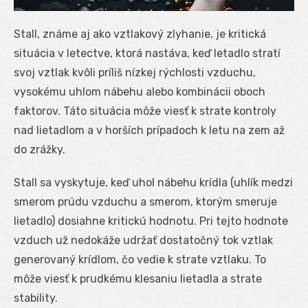
Stall, známe aj ako vztlakový zlyhanie, je kritická
situácia v letectve, ktorá nastáva, keď letadlo stratí
svoj vztlak kvôli príliš nízkej rýchlosti vzduchu,
vysokému uhlom nábehu alebo kombinácii oboch
faktorov. Táto situácia môže viesť k strate kontroly
nad lietadlom a v horších prípadoch k letu na zem až
do zrážky.
Stall sa vyskytuje, keď uhol nábehu krídla (uhlík medzi
smerom prúdu vzduchu a smerom, ktorým smeruje
lietadlo) dosiahne kritickú hodnotu. Pri tejto hodnote
vzduch už nedokáže udržať dostatočný tok vztlak
generovaný krídlom, čo vedie k strate vztlaku. To
môže viesť k prudkému klesaniu lietadla a strate
stability.