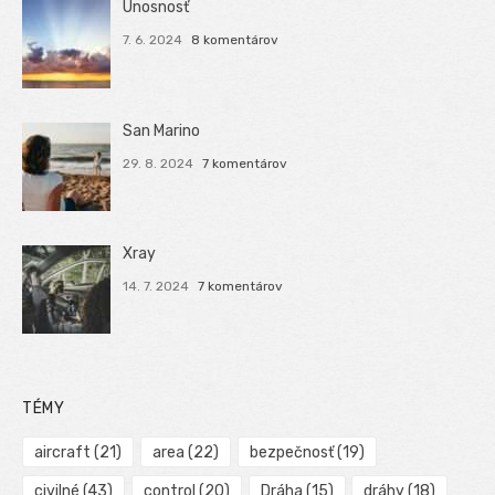
Únosnosť
7. 6. 2024
8 komentárov
San Marino
29. 8. 2024
7 komentárov
Xray
14. 7. 2024
7 komentárov
TÉMY
aircraft
(21)
area
(22)
bezpečnosť
(19)
civilné
(43)
control
(20)
Dráha
(15)
dráhy
(18)