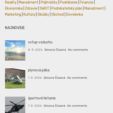
Reality
|
Manažment
|
Prijímáčky
|
Podnikanie
|
Financie
|
Ekonomika
|
Zdravie
|
SWOT
|
Podnikateľský plán
|
Manažment
|
Marketing
|
Kultúra
|
Skúšky
|
Obchod
|
Dovolenka
NAJNOVŠIE
vstup vzduchu
8. 8. 2026
Simona Česaná
No comments
plynová páka
7. 8. 2026
Simona Česaná
No comments
športové lietanie
7. 8. 2026
Simona Česaná
No comments