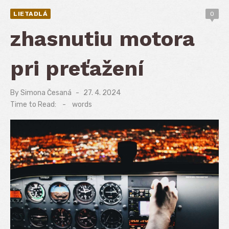
LIETADLÁ
0
zhasnutiu motora
pri preťažení
By
Simona Česaná
Posted
27. 4. 2024
on
Time to Read:
-
words