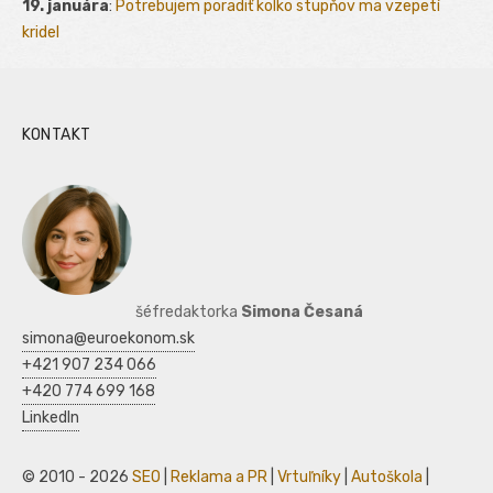
19. januára
:
Potrebujem poradiť kolko stupňov ma vzepetí
kridel
KONTAKT
šéfredaktorka
Simona Česaná
simona@euroekonom.sk
+421 907 234 066
+420 774 699 168
LinkedIn
© 2010 - 2026
SEO
|
Reklama a PR
|
Vrtuľníky
|
Autoškola
|